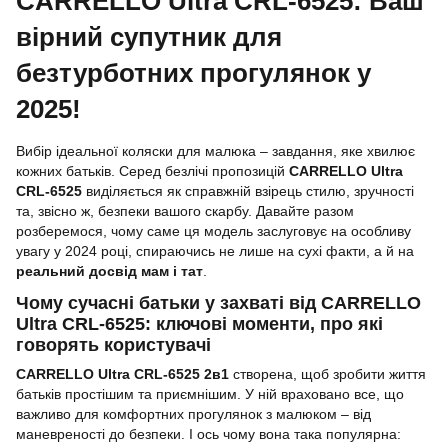
CARRELLO Ultra CRL-6525: Ваш
вірний супутник для
безтурботних прогулянок у
2025!
Вибір ідеальної коляски для малюка – завдання, яке хвилює
кожних батьків. Серед безлічі пропозицій
CARRELLO Ultra
CRL-6525
виділяється як справжній взірець стилю, зручності
та, звісно ж, безпеки вашого скарбу. Давайте разом
розберемося, чому саме ця модель заслуговує на особливу
увагу у 2024 році, спираючись не лише на сухі факти, а й на
реальний досвід мам і тат
.
Чому сучасні батьки у захваті від CARRELLO
Ultra CRL-6525: ключові моменти, про які
говорять користувачі
CARRELLO Ultra CRL-6525 2в1
створена, щоб зробити життя
батьків простішим та приємнішим. У ній враховано все, що
важливо для комфортних прогулянок з малюком – від
маневреності до безпеки. І ось чому вона така популярна: