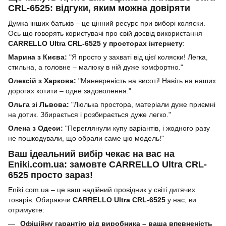
CRL-6525: відгуки, яким можна довіряти
Думка інших батьків – це цінний ресурс при виборі коляски.
Ось що говорять користувачі про свій досвід використання
CARRELLO Ultra CRL-6525 у просторах інтернету
:
Марина з Києва:
"Я просто у захваті від цієї коляски! Легка,
стильна, а головне – малюку в ній дуже комфортно."
Олексій з Харкова:
"Маневреність на висоті! Навіть на наших
дорогах котити – одне задоволення."
Ольга зі Львова:
"Люлька простора, матеріали дуже приємні
на дотик. Збирається і розбирається дуже легко."
Олена з Одеси:
"Переглянули купу варіантів, і жодного разу
не пошкодували, що обрали саме цю модель!"
Ваш ідеальний вибір чекає на вас на
Eniki.com.ua: замовте CARRELLO Ultra CRL-
6525 просто зараз!
Eniki.com.ua
– це ваш надійний провідник у світі дитячих
товарів. Обираючи
CARRELLO Ultra CRL-6525
у нас, ви
отримуєте:
Офіційну гарантію від виробника – ваша впевненість