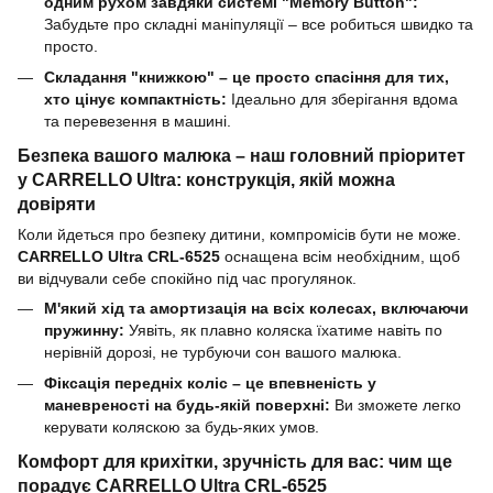
одним рухом завдяки системі "Memory Button":
Забудьте про складні маніпуляції – все робиться швидко та
просто.
Складання "книжкою" – це просто спасіння для тих,
хто цінує компактність:
Ідеально для зберігання вдома
та перевезення в машині.
Безпека вашого малюка – наш головний пріоритет
у CARRELLO Ultra: конструкція, якій можна
довіряти
Коли йдеться про безпеку дитини, компромісів бути не може.
CARRELLO Ultra CRL-6525
оснащена всім необхідним, щоб
ви відчували себе спокійно під час прогулянок.
М'який хід та амортизація на всіх колесах, включаючи
пружинну:
Уявіть, як плавно коляска їхатиме навіть по
нерівній дорозі, не турбуючи сон вашого малюка.
Фіксація передніх коліс – це впевненість у
маневреності на будь-якій поверхні:
Ви зможете легко
керувати коляскою за будь-яких умов.
Комфорт для крихітки, зручність для вас: чим ще
порадує CARRELLO Ultra CRL-6525