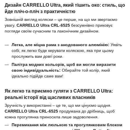
Дизайн CARRELLO Ultra, який тішить око: стиль, що
йде пліч-о-пліч з практичністю
Зовнішній вигляд коляски – це перше, на що ми звертаємо
увагу.
CARRELLO Ultra CRL-6525
безсумнівно приковує
погляди своїм сучасним та лаконічним дизайном.
Легка, але міцна рама з анодованого алюмінію:
Уявіть
собі, як легко буде керувати коляскою, яка при цьому
прослужить вам довгі роки.
Палітра модних кольорів, щоб ви могли виразити
свою індивідуальність:
Обирайте той колір, який
ідеально підійде саме вам!
Як легко та приємно гуляти з CARRELLO Ultra:
реальні історії від щасливих власників
Зручність у використанні – це те, що ми цінуємо щодня.
CARRELLO Ultra CRL-6525
продумана до дрібниць, щоб
кожна прогулянка приносила лише задоволення.
Перемикання між люлькою та прогулянковим блоком