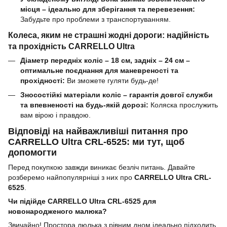
місця – ідеально для зберігання та перевезення:
Забудьте про проблеми з транспортуванням.
Колеса, яким не страшні жодні дороги: надійність
та прохідність CARRELLO Ultra
Діаметр передніх коліс – 18 см, задніх – 24 см –
оптимальне поєднання для маневреності та
прохідності:
Ви зможете гуляти будь-де!
Зносостійкі матеріали коліс – гарантія довгої служби
та впевненості на будь-якій дорозі:
Коляска прослужить
вам вірою і правдою.
Відповіді на найважливіші питання про
CARRELLO Ultra CRL-6525: ми тут, щоб
допомогти
Перед покупкою завжди виникає безліч питань. Давайте
розберемо найпопулярніші з них про
CARRELLO Ultra CRL-
6525
.
Чи підійде CARRELLO Ultra CRL-6525 для
новонародженого малюка?
Звичайно! Простора люлька з рівним дном ідеально підходить