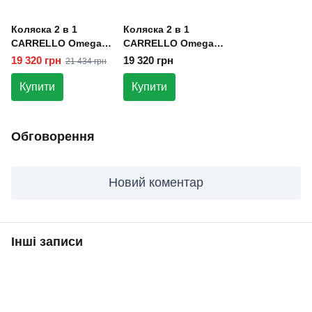
Коляска 2 в 1
Коляска 2 в 1
CARRELLO Omega
CARRELLO Omega
CRL-6540 Solar
CRL-6540 Galaxy
19 320 грн
19 320 грн
21 434 грн
Beige
Pink
Купити
Купити
Обговорення
Новий коментар
Інші записи