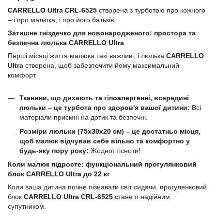
CARRELLO Ultra CRL-6525
створена з турботою про кожного
– і про малюка, і про його батьків.
Затишне гніздечко для новонародженого: простора та
безпечна люлька CARRELLO Ultra
Перші місяці життя малюка такі важливі, і люлька
CARRELLO
Ultra
створена, щоб забезпечити йому максимальний
комфорт.
Тканини, що дихають та гіпоалергенні, всередині
люльки – це турбота про здоров'я вашої дитини:
Всі
матеріали приємні на дотик та безпечні.
Розміри люльки (75x30x20 см) – це достатньо місця,
щоб малюк відчував себе вільно та комфортно у
будь-яку пору року:
Жодної тісноти!
Коли малюк підросте: функціональний прогулянковий
блок CARRELLO Ultra до 22 кг
Коли ваша дитина почне пізнавати світ сидячи, прогулянковий
блок
CARRELLO Ultra CRL-6525
стане її надійним
супутником.