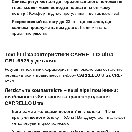
Спинка регулюється до горизонтального положення –
і ваш малюк може солодко поспати на свіжому
повітрі:
Комфорт під час прогулянки – це так важливо!
Розрахований на вагу до 22 кг – це означає, що
коляска прослужить вам довго:
Економічне та
практичне рішення.
Технічні характеристики CARRELLO Ultra
CRL-6525 у деталях
Розуміння технічних характеристик допоможе вам остаточно
переконатися у правильності вибору
CARRELLO Ultra CRL-
6525
.
Легкість та компактність – ваші вірні помічники:
особливості зберігання та транспортування
CARRELLO Ultra
Вага рами з колесами всього 7 кг, люльки – 4,5 кг,
прогулянкового блоку – 5,5 кг:
Ви здивуєтеся, наскільки
легко керувати цією коляскою!
У складеному вигляді вона займає зовсім небагато