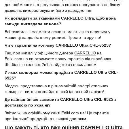
для найменших, а регульована спинка прогулянкового блоку
дозволяє використовувати його з народження.
Як доглядати за тканинами CARRELLO Ultra, щоб вона
завжди виглядала як нова?
Всі текстильні елементи легко знімаються та перуться у
машинці на делікатному режимі. Просто та зручно!
Чи є гарантія на коляску CARRELLO Ultra CRL-6525?
Так, при купівлі у офіційного дилера
CARRELLO
на
Eniki.com.ua ви отримуєте повну гарантію від виробника.
Ще більше колясок 2в1 знайдете
за посиланням
У яких кольорах можна придбати CARRELLO Ultra CRL-
6525?
Модель представлена в різноманітній палітрі стильних
кольорів – ви точно знайдете свій ідеальний варіант!
Де найнадійніше замовити CARRELLO Ultra CRL-6525 з
доставкою по Україні?
Звісно ж, на офіційному сайті Eniki.com.ua! Це гарантія
оригінальної продукції та швидкої доставки.
Що кажуть ті, хто вже оцінив CARRELLO Ultra