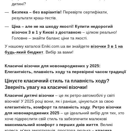
дитині?
Безпека – без варіантів!
Перевірте сертифікати,
результати краш-тестів.
Ціна – але не на шкоду якості!
Купити недорогий
візочок 3 в 1 у Києві з доставкою
– цілком реально!
Головне – знайти баланс ціни та якості.
У нашому каталозі Eniki.com.ua ви знайдете
візочки 3 в 1 на
будь-який бюджет
. Вибір за вами!
Класичні візочки для новонароджених у 2025:
Елегантність, плавність ходу та перевірені часом традиції
Цінуєте класичний стиль та плавність ходу?
Зверніть увагу на класичні візочки!
Класичні дитячі візочки
– це як ретро-автомобілі у світі
візочків! У 2025 році вони, як і раніше, цінуються за свою
елегантність, комфорт та плавність ходу
.
Ретро візочки
для новонароджених 2025
– це ідеальний вибір для тих, хто
хоче підкреслити свій стиль та забезпечити малюкові
максимальний комфорт з перших днів життя
. Великі
колеса, м'яка амортизація, простора люлька –
класика,