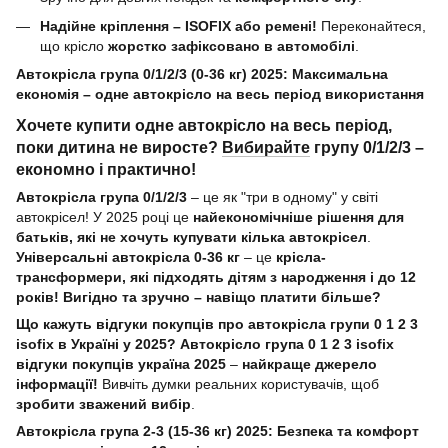
Надійне кріплення – ISOFIX або ремені!
Переконайтеся,
що крісло
жорстко зафіксовано в автомобілі
.
Автокрісла група 0/1/2/3 (0-36 кг) 2025: Максимальна
економія – одне автокрісло на весь період використання
Хочете купити одне автокрісло на весь період,
поки дитина не виросте?
Вибирайте
групу 0/1/2/3 –
економно і практично!
Автокрісла група 0/1/2/3
– це як "три в одному" у світі
автокрісел! У 2025 році це
найекономічніше рішення для
батьків, які не хочуть купувати кілька автокрісел
.
Універсальні автокрісла 0-36 кг
– це
крісла-
трансформери, які підходять дітям з народження і до 12
років!
Вигідно та зручно – навіщо платити більше?
Що кажуть відгуки покупців про автокрісла групи 0 1 2 3
isofix в Україні у 2025?
Автокрісло група 0 1 2 3 isofix
відгуки покупців україна 2025
–
найкраще джерело
інформації!
Вивчіть думки реальних користувачів, щоб
зробити зважений вибір
.
Автокрісла група 2-3 (15-36 кг) 2025: Безпека та комфорт