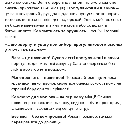
активних батьків. Вони створені для дітей, які вже впевнено
сидять (приблизно з 6-8 місяців).
Прогулянковий візочок
–
це ваш найкращий друг для щоденних прогулянок по парках,
торгових центрах і навіть для подорожей! Уявіть собі, як легко
ви будете маневрувати з ним у натовпі або складати в
багажник авто.
Компактність та зручність
– ось їхні головні
козирі.
На що звернути увагу при виборі прогулянкового візочка
у 2025?
Ось чек-лист:
Вага – це важливо!
Супер легкі прогулянкові візочки
–
порятунок для мам, які живуть у багатоповерхівках без
ліфта або люблять подорожі.
Маневреність – ваше все!
Переконайтеся, що колеса
крутяться легко, візочок керується однією рукою, і йому не
страшні бордюри та нерівності.
Комфорт для малюка – на першому місці!
Спинка
повинна розкладатися для сну, сидіння – бути просторим,
а капюшон – захищати від сонця та вітру.
Безпека – без компромісів!
Ремені, бампер, гальма –
перевірте все до дрібниць.