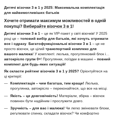
Дитячі візочки 3 в 1 у 2025: Максимальна комплектація
для найвимогливіших батьків
Хочете отримати максимум можливостей в одній
покупці?
Вибирайте візочок 3 в 1
!
Дитячі візочки 3 в 1
– це як VIP-пакет у світі візочків! У 2025
році це –
топовий вибір для батьків, які хочуть отримати
все і одразу
.
Багатофункціональні візочки 3 в 1
– це не
просто візочок, це цілий
транспортний комплекс для
вашого малюка
! У комплекті: люлька, прогулянковий блок і…
автокрісло групи 0+
! Прогулянки, поїздки в машині –
повний
комплект для будь-яких ситуацій
!
Як скласти рейтинг візочків 3 в 1 у 2025?
Орієнтуйтеся на
ці критерії:
Комплектація – чим багатша, тим краще!
Люлька,
прогулянка, автокрісло – переконайтеся, що все на місці.
Якість – це довговічність!
Матеріали, збірка – візочок
повинен бути надійним і прослужити довго.
Зручність – для вас і малюка!
Чи легко змінювати блоки,
регулювати спинку, складати візочок? Чи комфортно