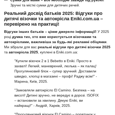
Сумки для мами – все необхідне завжди під рукою!
Зручні та місткі сумки для дитячих речей.
Реальний досвід батьків 2025: Відгуки про
дитячі візочки та автокрісла Eniki.com.ua –
перевірено на практиці!
Відгуки інших батьків – цінне джерело інформації!
У 2025
році
думка тих, хто вже користується візочками та
автокріслами, важливіша за будь-які рекламні обіцянки
.
Ми зібрали для вас
реальні відгуки про дитячі візочки 2025
та
автокрісла 2025
, куплені в Eniki.com.ua:
"Купили візочок 2 в 1 Bebetto в Eniki. Просто в
захваті! Легкий, маневрений, люлька – як палац!
Прогулянковий блок – супер зручний. Доставили
швидко, хлопці в магазині – профі! Раджу всім!" -
Марина, Київ, 2025.
"Замовляли автокрісло El Camino. Безпека – на
висоті! Дитині зручно, не вередує в дорозі. ISOFIX
– встановили за хвилину. Дякую Eniki, ви
найкращі!" - Андрій, Харків, 2025.
"Прогулянковий візочок El Camino – порятунок у