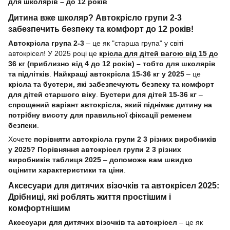
для школярів – до 12 років
Дитина вже школяр? Автокрісло групи 2-3
забезпечить безпеку та комфорт до 12 років!
Автокрісла група 2-3
– це як "старша група" у світі
автокрісел! У 2025 році це
крісла для дітей вагою від 15 до
36 кг
(приблизно від 4 до 12 років) – тобто для школярів
та підлітків
.
Найкращі автокрісла 15-36 кг у 2025
– це
крісла та бустери, які забезпечують безпеку та комфорт
для дітей старшого віку
.
Бустери для дітей 15-36 кг
–
спрощений варіант автокрісла, який піднімає дитину на
потрібну висоту для правильної фіксації ременем
безпеки
.
Хочете
порівняти автокрісла групи 2 3 різних виробників
у 2025?
Порівняння автокрісел групи 2 3 різних
виробників таблиця 2025
–
допоможе вам швидко
оцінити характеристики та ціни
.
Аксесуари для дитячих візочків та автокрісел 2025:
Дрібниці, які роблять життя простішим і
комфортнішим
Аксесуари для дитячих візочків та автокрісел
– це як