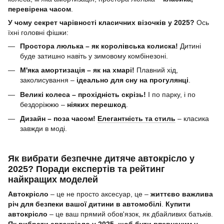
перевірена часом
.
У чому секрет чарівності класичних візочків у 2025?
Ось
їхні головні фішки:
Простора люлька – як королівська колиска!
Дитині
буде затишно навіть у зимовому комбінезоні.
М'яка амортизація – як на хмарі!
Плавний хід,
заколисування –
ідеально для сну на прогулянці
.
Великі колеса – прохідність скрізь!
І по парку, і по
бездоріжжю –
ніяких перешкод
.
Дизайн – поза часом!
Елегантність та стиль
– класика
завжди в моді.
Як вибрати безпечне дитяче автокрісло у
2025? Поради експертів та рейтинг
найкращих моделей
Автокрісло
– це не просто аксесуар, це –
життєво важлива
річ для безпеки вашої дитини в автомобілі
.
Купити
автокрісло
– це ваш прямий обов'язок, як дбайливих батьків.