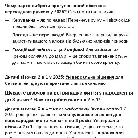
Чому варто вибрати прогулянковий візочок з
перекидною ручкою у 2025?
Ось вам кілька причин:
Керування – як по чарах!
Перекинув ручку – і візочок їде
в інший бік. Простіше простого!
Погода – не перешкода!
Вітер, сонце – перекидна ручка
захистить вашого малюка від будь-яких капризів природи.
Емоційний зв'язок – це безцінно!
Для найменших
"режим обличчям до мами" – це спокій та впевненість. А
для мами – можливість завжди бачити свого крихітку.
Дитячі візочки 2 в 1 у 2025:
Універсальне рішення
для
батьків, які цінують практичність та економію
Шукаєте візочок на всі випадки життя з народження
до 3 років? Вам потрібен візочок 2 в 1!
Дитячі візочки 2 в 1
– це як комбо-набір "все включено"! У
2025 році це, як і раніше,
найпопулярніше рішення для
новонароджених та малюків до 3 років
.
Універсальні
візочки 2 в 1
– це не просто візочок, це ціла система, яка
росте разом з вашою дитиною. У комплекті –
люлька для