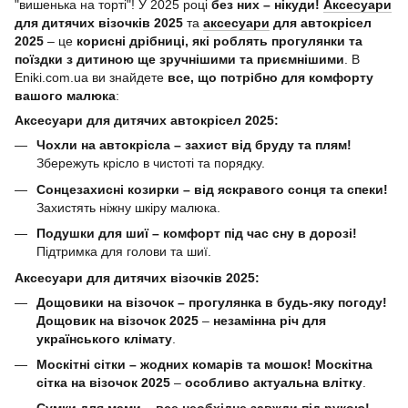
"вишенька на торті"! У 2025 році
без них – нікуди!
Аксесуари
для дитячих візочків 2025
та
аксесуари
для автокрісел
2025
– це
корисні дрібниці, які роблять прогулянки та
поїздки з дитиною ще зручнішими та приємнішими
. В
Eniki.com.ua ви знайдете
все, що потрібно для комфорту
вашого малюка
:
Аксесуари для дитячих автокрісел 2025:
Чохли на автокрісла – захист від бруду та плям!
Збережуть крісло в чистоті та порядку.
Сонцезахисні козирки – від яскравого сонця та спеки!
Захистять ніжну шкіру малюка.
Подушки для шиї – комфорт під час сну в дорозі!
Підтримка для голови та шиї.
Аксесуари для дитячих візочків 2025:
Дощовики на візочок – прогулянка в будь-яку погоду!
Дощовик на візочок 2025
–
незамінна річ для
українського клімату
.
Москітні сітки – жодних комарів та мошок!
Москітна
сітка на візочок 2025
–
особливо актуальна влітку
.