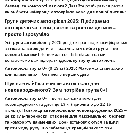
Як вибрати автокрісло у 2025, щоб бути впевненим у
безпеці та комфорті малюка?
Давайте розбиратися разом,
як вибрати найкраще автокрісло саме для вашої дитини
:
Групи дитячих автокрісел 2025: Підбираємо
автокрісло за віком, вагою та ростом дитини –
просто і зрозуміло
Усі
групи автокрісел
у 2025 році, як і раніше, класифікуються
за віком та вагою дитини.
Правильний вибір групи – це
основа безпеки!
Не помиліться! В Eniki.com.ua ми
допоможемо вам підібрати
ідеальну групу автокрісла
:
Автокрісла група 0+ (0-13 кг) 2025: Максимальний захист
для найменших – безпека з перших днів
Шукаєте найбезпечніше автокрісло для
новонародженого?
Вам потрібна група 0+
!
Автокрісла група 0+
– це як захисний кокон для
новонароджених та діток до 13 кг (приблизно до 12-15
місяців).
Найкращі автокрісла для новонароджених 2025
–
це
крісла-переноски, створені для максимальної безпеки
та комфорту найменших
. Вони встановлюються
ТІЛЬКИ
проти ходу руху
, що забезпечує
кращий захист при