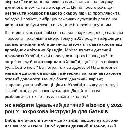
підрослої дитини, то напевно замислюєтеся про покупку
дитячого візочка
та
автокрісла
. Це не просто речі, це –
безпека та комфорт вашого скарбу
під час прогулянок та
поїздок. І повірте, вибір цих важливих супутників для вашої
дитини може бути захопливим, але й трохи заплутаним.
В інтернет-магазині
Eniki.com.ua
ми розуміємо, як це важливо
– зробити правильний вибір. Тому у 2025 році ми зібрали для
вас
величезний вибір дитячих візочків та автокрісел від
провідних світових брендів
. Мрієте
купити дитячий
візочок в Україні
, який прослужить вірою і правдою? Чи
потрібне надійне
автокрісло в Україні
, щоб кожна поїздка
була безпечною? Ви потрапили за адресою! Наш
інтернет
магазин дитячих візочків
та
інтернет магазин автокрісел
готовий допомогти вам підібрати ідеальний варіант,
запропонувати
найкращі ціни в Україні
, швидку доставку і,
звичайно ж, дружню консультацію. Давайте разом
розберемося, як не помилитися з вибором!
Як вибрати ідеальний дитячий візочок у 2025
році? Покрокова інструкція для батьків
Вибір дитячого візочка
– це як вибір першого автомобіля
для вашого малюка! І щоб
купити дитячий візочок
, який