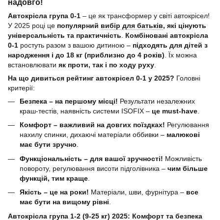
надовго!
Автокрісла група 0-1
– це як трансформер у світі автокрісел!
У 2025 році це
популярний
вибір для батьків
, які цінують
універсальність та практичність
.
Комбіновані автокрісла
0-1
ростуть разом з вашою дитиною –
підходять для дітей з
народження і до 18 кг (приблизно до 4 років)
. Їх можна
встановлювати
як проти, так і по ходу руху
.
На що дивиться рейтинг автокрісел 0-1 у 2025?
Головні
критерії:
Безпека – на першому місці!
Результати незалежних
краш-тестів, наявність системи ISOFIX –
це must-have
.
Комфорт – важливий на довгих поїздках!
Регулювання
нахилу спинки, дихаючі матеріали оббивки –
малюкові
має бути зручно
.
Функціональність – для вашої зручності!
Можливість
повороту, регулювання висоти підголівника –
чим більше
функцій, тим краще
.
Якість – це на роки!
Матеріали, шви, фурнітура –
все
має бути на вищому рівні
.
Автокрісла група 1-2 (9-25 кг) 2025: Комфорт та безпека