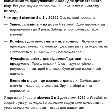
найменших та прогулянковий блок для діток старшого
віку
. Вигідно, зручно та практично –
економія в чистому
вигляді
!
Чим круті візочки 2 в 1 у 2025?
Ось головні переваги:
Універсальність – на довгий термін!
Один візочок – від
народження і до 3 років. Забудьте про покупку кількох
візочків!
Комфорт для немовляти – як у колисці!
Люлька – це
просторе ліжечко на колесах, ідеально рівне та жорстке, як
і рекомендують лікарі для новонароджених.
Функціональність для підрослої дитини – все
продумано!
Прогулянковий блок – зручне крісло з
регулюваннями, щоб малюкові було цікаво вивчати світ
навколо.
Економія місця – це важливо для всіх!
Замість двох
візочків – лише одна система. Зручно зберігати та
перевозити.
Якщо ви вибираєте
візочок 2 в 1 для зими 2025 в Україні
, то
зверніть увагу на моделі з великими надувними колесами та
утепленими матеріалами – якраз для наших зим!