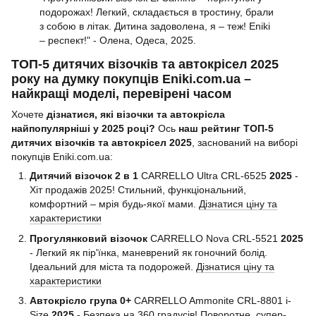
подорожах! Легкий, складається в тростину, брали
з собою в літак. Дитина задоволена, я – теж! Eniki
– респект!" - Олена, Одеса, 2025.
ТОП-5 дитячих візочків та автокрісел 2025
року на думку покупців Eniki.com.ua –
найкращі моделі, перевірені часом
Хочете
дізнатися, які візочки та автокрісла
найпопулярніші у 2025 році?
Ось
наш рейтинг ТОП-5
дитячих візочків та автокрісел 2025
, заснований на виборі
покупців Eniki.com.ua:
Дитячий візочок 2 в 1
CARRELLO Ultra CRL-6525
2025
-
Хіт продажів 2025! Стильний, функціональний,
комфортний – мрія будь-якої мами.
Дізнатися ціну та
характеристики
Прогулянковий візочок
CARRELLO Nova CRL-5521
2025
- Легкий як пір'їнка, маневрений як гоночний болід.
Ідеальний для міста та подорожей.
Дізнатися ціну та
характеристики
Автокрісло група 0+
CARRELLO Ammonite CRL-8801 i-
Size
2025
- Безпека на 360 градусів! Поворотне, супер-