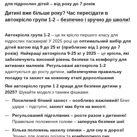
для підрослих дітей – від року до 7 років
Дитині вже більше року? Час пересідати в
автокрісло групи 1-2 –
безпечно і зручно до школи
!
Автокрісла група 1-2
– це як крісло першого класу для
підрослих пасажирів! У 2025 році це
оптимальний вибір для
дітей вагою від 9 до 25 кг (приблизно від 1 року до 7
років)
.
Найкращі автокрісла 9-25 кг у 2025
– це
крісла, які
забезпечують високий рівень безпеки та комфорту для
активних малюків
.
Регульовані автокрісла 1-2
адаптуються до росту дитини,
забезпечуючи правильну
посадку та захист на кожному етапі дорослішання
.
Яке автокрісло групи 1 2 краще для безпеки дитини у
2025?
Шукайте моделі з такими фішками:
Посилений бічний захист – особливо важливий!
Бічні
удари – підступні,
захист має бути на висоті
.
Регульований підголівник – росте разом з дитиною!
Правильне положення голови –
запорука безпеки шиї
.
Кілька положень нахилу спинки – для сну в дорозі!
Зручно для довгих поїздок та
комфортного сну
.