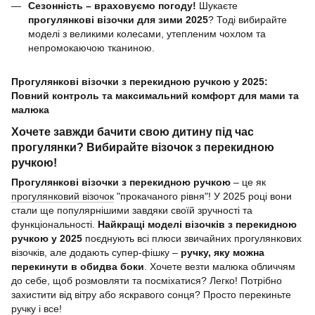
Сезонність – враховуємо погоду!
Шукаєте
прогулянкові візочки для зими 2025
? Тоді вибирайте
моделі з великими колесами, утепленим чохлом та
непромокаючою тканиною.
Прогулянкові візочки з перекидною ручкою у 2025:
Повний контроль та максимальний комфорт для мами та
малюка
Хочете завжди бачити свою дитину під час
прогулянки? Вибирайте візочок з перекидною
ручкою!
Прогулянкові візочки з перекидною ручкою
– це як
прогулянковий візочок
"прокачаного рівня"! У 2025 році вони
стали ще популярнішими завдяки своїй зручності та
функціональності.
Найкращі моделі візочків з перекидною
ручкою у 2025
поєднують всі плюси звичайних прогулянкових
візочків, але додають супер-фішку –
ручку, яку можна
перекинути в обидва боки
. Хочете везти малюка обличчям
до себе, щоб розмовляти та посміхатися? Легко! Потрібно
захистити від вітру або яскравого сонця? Просто перекиньте
ручку і все!