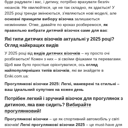
буде радувати і вас, і дитину, потрібно врахувати безліч
нюансів. Не хвилюйтеся, це не так складно, як здається! У
2025 році тренди змінюються, з'являються нові моделі, але
основні принципи вибору візочка
залишаються
незмінними. Отже, давайте по кроках розберемося,
як
правильно вибрати дитячий візочок саме для вас
:
Які типи дитячих візочків актуальні у 2025 році?
Огляд найкращих видів
У 2025 році від
видів дитячих візочків
– ну просто очі
розбігаються! Кожен з них – зі своїми фішками та перевагами.
Щоб вам було простіше орієнтуватися, ось
огляд
найпопулярніших типів візочків
, які ви знайдете в
Eniki.com.ua:
Прогулянкові візочки 2025: Легкі, маневрені та стильні –
ваш ідеальний супутник на кожен день
Потрібен легкий і зручний візочок для прогулянок з
дитиною, яка вже сидить?
Вибирайте
прогулянковий
!
Прогулянкові візочки
– це як спортивний автомобіль у світі
візочків!
Легкі прогулянкові візочки 2025
– це must-have для