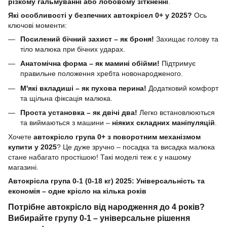
різкому гальмуванні або лобовому зіткненні
.
Які особливості у безпечних автокрісел 0+ у 2025?
Ось
ключові моменти:
Посилений бічний захист – як броня!
Захищає голову та
тіло малюка при бічних ударах.
Анатомічна форма – як мамині обійми!
Підтримує
правильне положення хребта новонародженого.
М'які вкладиші – як пухова перина!
Додатковий комфорт
та щільна фіксація малюка.
Проста установка – як двічі два!
Легко встановлюються
та виймаються з машини –
ніяких складних маніпуляцій
.
Хочете
автокрісло група 0+ з поворотним механізмом
купити у 2025
? Це дуже зручно – посадка та висадка малюка
стане набагато простішою! Такі моделі теж є у нашому
магазині.
Автокрісла група 0-1 (0-18 кг) 2025: Універсальність та
економія – одне крісло на кілька років
Потрібне автокрісло від народження до 4 років?
Вибирайте групу 0-1 – універсальне рішення