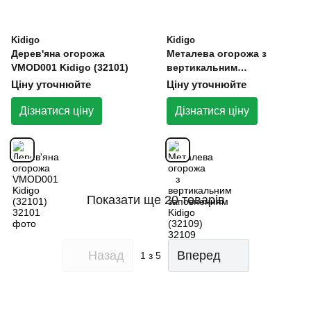
Kidigo
Kidigo
Дерев'яна огорожа
Металева огорожа з
VMOD001 Kidigo (32101)
вертикальним
заповненням Kidigo
Ціну уточнюйте
Ціну уточнюйте
(32109)
Дізнатися ціну
Дізнатися ціну
Показати ще 20 товарів
Назад
Вперед
1
з 5