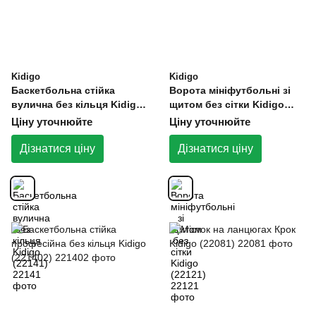
Kidigo
Kidigo
Баскетбольна стійка
Ворота мініфутбольні зі
вулична без кільця Kidigo
щитом без сітки Kidigo
(22141)
(22121)
Ціну уточнюйте
Ціну уточнюйте
Дізнатися ціну
Дізнатися ціну