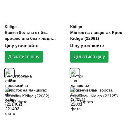
Kidigo
Kidigo
Баскетбольна стійка
Місток на ланцюгах Крок
професійна без кільця
Kidigo (22081)
Kidigo (221402)
Ціну уточнюйте
Ціну уточнюйте
Дізнатися ціну
Дізнатися ціну