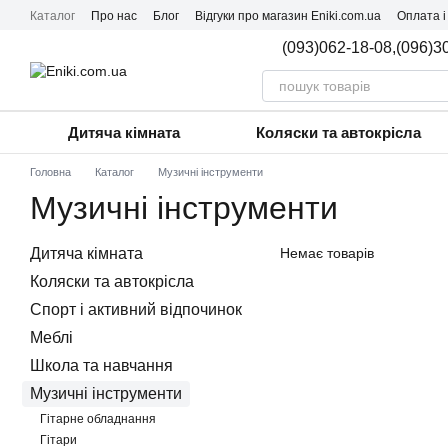
Перейти до основного контенту
Каталог
Про нас
Блог
Відгуки про магазин Eniki.com.ua
Оплата і
(093)062-18-08,
(096)3
Дитяча кімната
Коляски та автокрісла
Головна
Каталог
Музичні інструменти
Музичні інструменти
Дитяча кімната
Немає товарів
Коляски та автокрісла
Спорт і активний відпочинок
Меблі
Школа та навчання
Музичні інструменти
Гітарне обладнання
Гітари