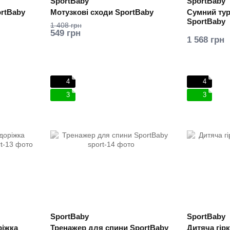
SportBaby
SportBaby
ortBaby
Мотузкові сходи SportBaby
Сумний тур
SportBaby
1 408 грн
549 грн
1 568 грн
4
4
3
3
SportBaby
SportBaby
ріжка
Тренажер для спини SportBaby
Дитяча гір