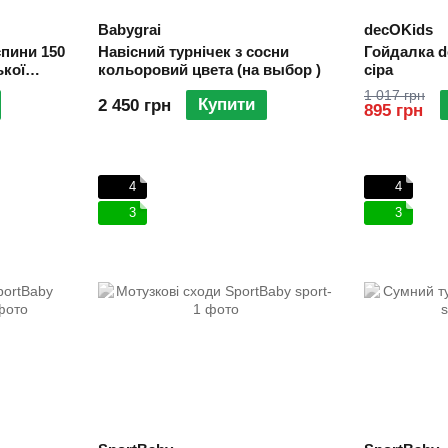
Babygrai
decOKids
пини 150
Навісний турнічек з сосни
Гойдалка d
ької
кольоровий цвета (на выбор )
сіра
1 017 грн
Купити
2 450 грн
895 грн
4
4
3
3