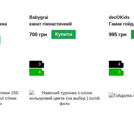
Babygrai
decOKids
жна
канат гімнастичний
Гамак гойд
Купити
700 грн
995 грн
3
4
4
3