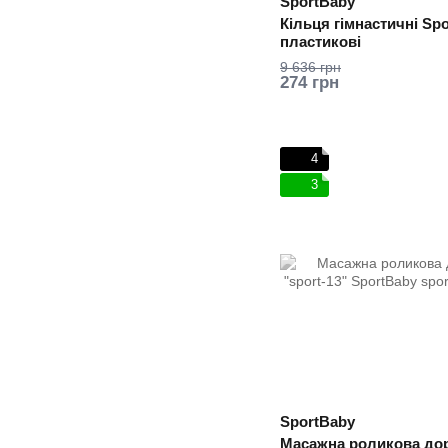
SportBaby
Кільця гімнастичні Sp
пластикові
9 636 грн
274 грн
4
3
SportBaby
Масажна роликова до