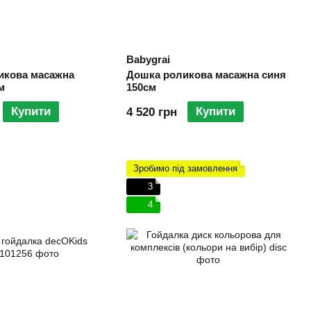
Babygrai
икова масажна
Дошка роликова масажна синя
м
150см
Купити
Купити
4 520 грн
Зробимо під замовлення
3
4