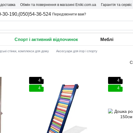
 доставка
Обмін та повернення в магазині Eniki.com.ua
Гарантія та сервіс
0-30-190,
(050)54-36-524
Передзвонити вам?
Спорт і активний відпочинок
Меблі
ські стінки, комплекси для дому
Аксесуари для ігор і спорту
С
4
4
4
4