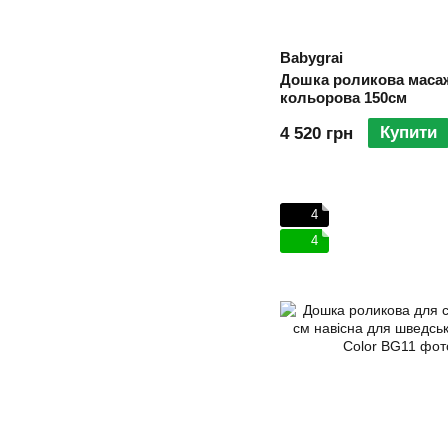
Babygrai
Дошка роликова маса
кольорова 150см
Купити
4 520 грн
4
4