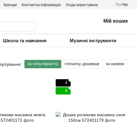
Рус
Укр
Бренди
Контактна інформація
Угода користувача
Мій кошик
Школа та навчання
Музичні інструменти
за популярністю
спочатку дешевше
за назвою
ортування:
4
4