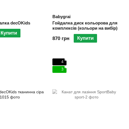
Babygrai
алка decOKids
Гойдалка диск кольорова для
комплексів (кольори на вибір)
Купити
Купити
870 грн
4
3