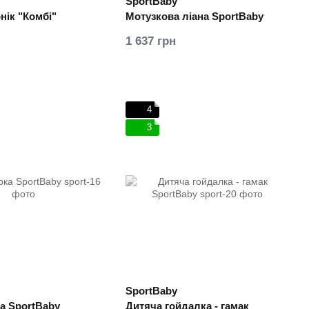
SportBaby
нік "Комбі"
Мотузкова ліана SportBaby
1 637 грн
4
3
SportBaby
ка SportBaby
Дитяча гойдалка - гамак