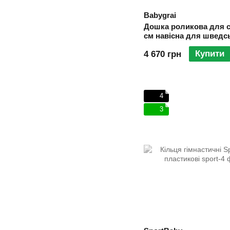
Babygrai
Дошка роликова для с
см навісна для шведс
стінки Color
Купити
4 670 грн
4
3