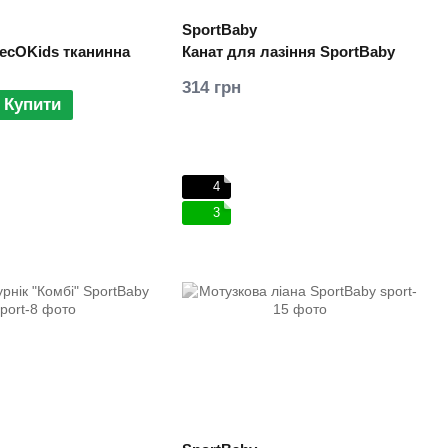
SportBaby
ecOKids тканинна
Канат для лазіння SportBaby
314 грн
Купити
4
3