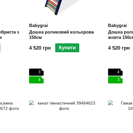
Babygrai
Babygrai
бриста з
Дошка роликовий кольорова
Дошка рол
м
150см
жовта 150с
Купити
4 520 грн
4 520 грн
3
4
4
3