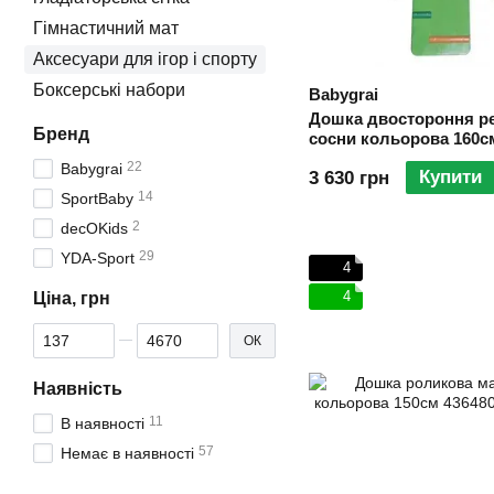
Гімнастичний мат
Аксесуари для ігор і спорту
Боксерські набори
Babygrai
Дошка двостороння ре
Бренд
сосни кольорова 160с
22
Babygrai
Купити
3 630 грн
14
SportBaby
2
decOKids
29
YDA-Sport
4
4
Ціна, грн
Від Ціна, грн
До Ціна, грн
ОК
Наявність
11
В наявності
57
Немає в наявності