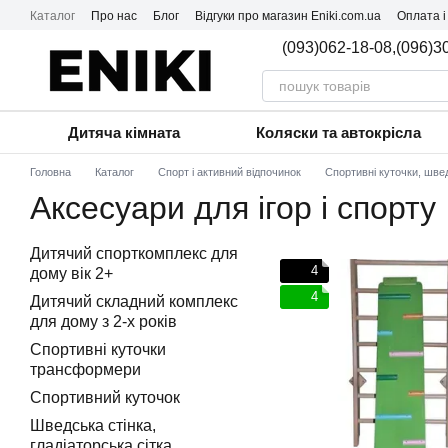
Перейти до основного контенту
Каталог
Про нас
Блог
Відгуки про магазин Eniki.com.ua
Оплата і
(093)062-18-08,
(096)3
Дитяча кімната
Коляски та автокрісла
Головна
Каталог
Спорт і активний відпочинок
Спортивні куточки, швед
Аксесуари для ігор і спорту
Дитячий спорткомплекс для
4
дому вiк 2+
4
Дитячий складний комплекс
для дому з 2-х років
Спортивні куточки
трансформери
Спортивний куточок
Шведська стінка,
гладіаторська сітка