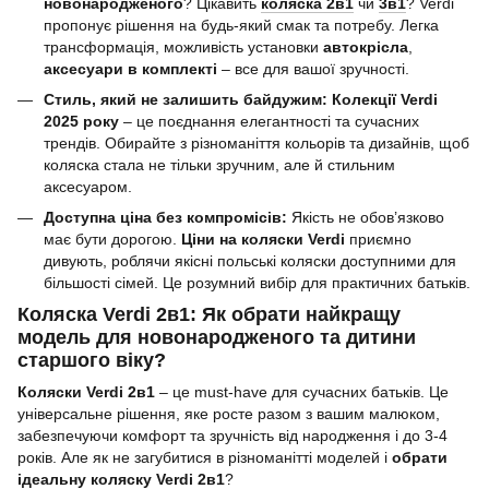
новонародженого
? Цікавить
коляска 2в1
чи
3в1
? Verdi
пропонує рішення на будь-який смак та потребу. Легка
трансформація, можливість установки
автокрісла
,
аксесуари в комплекті
– все для вашої зручності.
Стиль, який не залишить байдужим:
Колекції Verdi
2025 року
– це поєднання елегантності та сучасних
трендів. Обирайте з різноманіття кольорів та дизайнів, щоб
коляска стала не тільки зручним, але й стильним
аксесуаром.
Доступна ціна без компромісів:
Якість не обов’язково
має бути дорогою.
Ціни на коляски Verdi
приємно
дивують, роблячи якісні польські коляски доступними для
більшості сімей. Це розумний вибір для практичних батьків.
Коляска Verdi 2в1: Як обрати найкращу
модель для новонародженого та дитини
старшого віку?
Коляски Verdi 2в1
– це must-have для сучасних батьків. Це
універсальне рішення, яке росте разом з вашим малюком,
забезпечуючи комфорт та зручність від народження і до 3-4
років. Але як не загубитися в різноманітті моделей і
обрати
ідеальну коляску Verdi 2в1
?