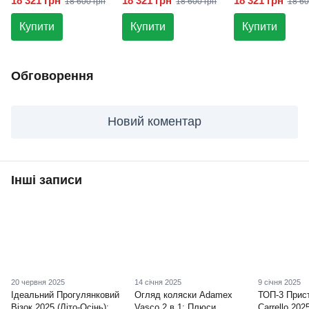
18 321 грн
18 321 грн
18 321 грн
18 600 грн
18 600 грн
18 60
Купити
Купити
Купити
Обговорення
Новий коментар
Інші записи
20 червня 2025
14 січня 2025
9 січня 2025
Ідеальний Прогулянковий
Огляд коляски Adamex
ТОП-3 Прист
Візок 2025 (Літо-Осінь):
Vasco 2 в 1: Плюси,
Carrello 202