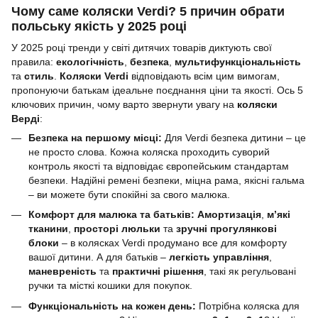
Чому саме коляски Verdi? 5 причин обрати
польську якість у 2025 році
У 2025 році тренди у світі дитячих товарів диктують свої
правила:
екологічність
,
безпека
,
мультифункціональність
та
стиль
.
Коляски Verdi
відповідають всім цим вимогам,
пропонуючи батькам ідеальне поєднання ціни та якості. Ось 5
ключових причин, чому варто звернути увагу на
коляски
Верді
:
Безпека на першому місці:
Для Verdi безпека дитини – це
не просто слова. Кожна коляска проходить суворий
контроль якості та відповідає європейським стандартам
безпеки. Надійні ремені безпеки, міцна рама, якісні гальма
– ви можете бути спокійні за свого малюка.
Комфорт для малюка та батьків:
Амортизація
,
м’які
тканини
,
просторі люльки
та
зручні прогулянкові
блоки
– в колясках Verdi продумано все для комфорту
вашої дитини. А для батьків –
легкість управління
,
маневреність
та
практичні рішення
, такі як регульовані
ручки та місткі кошики для покупок.
Функціональність на кожен день:
Потрібна коляска для