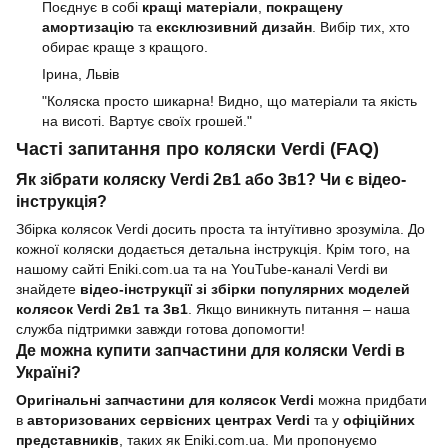
Поєднує в собі
кращі матеріали
,
покращену
амортизацію
та
ексклюзивний дизайн
. Вибір тих, хто
обирає краще з кращого.
Ірина, Львів
"Коляска просто шикарна! Видно, що матеріали та якість
на висоті. Вартує своїх грошей."
Часті запитання про коляски Verdi (FAQ)
Як зібрати коляску Verdi 2в1 або 3в1? Чи є відео-
інструкція?
Збірка колясок Verdi досить проста та інтуїтивно зрозуміла. До
кожної коляски додається детальна інструкція. Крім того, на
нашому сайті Eniki.com.ua та на YouTube-каналі Verdi ви
знайдете
відео-інструкції зі збірки популярних моделей
колясок Verdi 2в1 та 3в1
. Якщо виникнуть питання – наша
служба підтримки завжди готова допомогти!
Де можна купити запчастини для коляски Verdi в
Україні?
Оригінальні запчастини для колясок Verdi
можна придбати
в
авторизованих сервісних центрах Verdi
та у
офіційних
представників
, таких як Eniki.com.ua. Ми пропонуємо