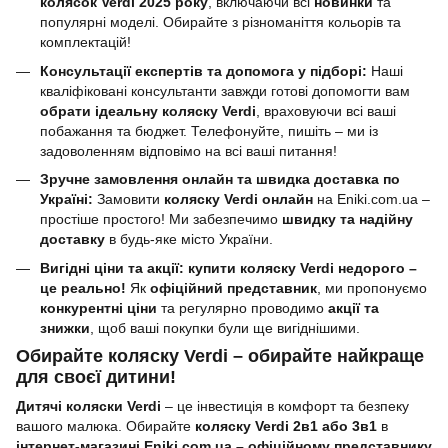
колясок Verdi 2025 року
, включаючи всі
новинки
та
популярні моделі. Обирайте з різноманіття кольорів та
комплектацій!
Консультації експертів та допомога у підборі:
Наші
кваліфіковані консультанти завжди готові допомогти вам
обрати ідеальну коляску Verdi
, враховуючи всі ваші
побажання та бюджет. Телефонуйте, пишіть – ми із
задоволенням відповімо на всі ваші питання!
Зручне замовлення онлайн та швидка доставка по
Україні:
Замовити
коляску Verdi онлайн
на Eniki.com.ua –
простіше простого! Ми забезпечимо
швидку та надійну
доставку
в будь-яке місто України.
Вигідні ціни та акції: купити коляску Verdi недорого –
це реально!
Як
офіційний представник
, ми пропонуємо
конкурентні ціни
та регулярно проводимо
акції та
знижки
, щоб ваші покупки були ще вигіднішими.
Обирайте коляску Verdi – обирайте найкраще
для своєї дитини!
Дитячі коляски Verdi
– це інвестиція в комфорт та безпеку
вашого малюка. Обирайте
коляску Verdi 2в1 або 3в1
в
інтернет-магазині Eniki.com.ua – офіційному представнику