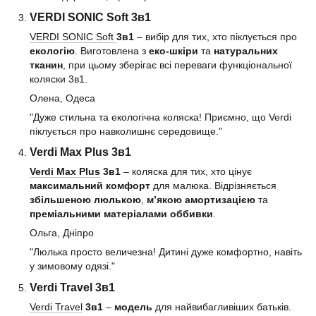
VERDI SONIC Soft 3в1
VERDI SONIC Soft
3в1
– вибір для тих, хто піклується про
екологію
. Виготовлена з
еко-шкіри
та
натуральних
тканин
, при цьому зберігає всі переваги функціональної
коляски 3в1.
Олена, Одеса
"Дуже стильна та екологічна коляска! Приємно, що Verdi
піклується про навколишнє середовище."
Verdi Max Plus 3в1
Verdi Max Plus
3в1
– коляска для тих, хто цінує
максимальний комфорт
для малюка. Відрізняється
збільшеною люлькою
,
м’якою амортизацією
та
преміальними матеріалами оббивки
.
Ольга, Дніпро
"Люлька просто величезна! Дитині дуже комфортно, навіть
у зимовому одязі."
Verdi Travel 3в1
Verdi Travel
3в1
–
модель
для найвибагливіших батьків.