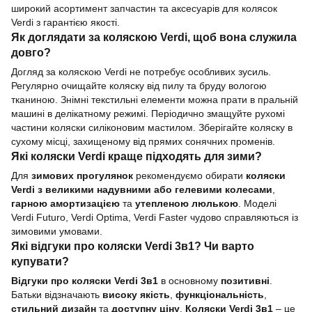
широкий асортимент запчастин та аксесуарів для колясок
Verdi з гарантією якості.
Як доглядати за коляскою Verdi, щоб вона служила
довго?
Догляд за коляскою Verdi не потребує особливих зусиль.
Регулярно очищайте коляску від пилу та бруду вологою
тканиною. Знімні текстильні елементи можна прати в пральній
машині в делікатному режимі. Періодично змащуйте рухомі
частини коляски силіконовим мастилом. Зберігайте коляску в
сухому місці, захищеному від прямих сонячних променів.
Які коляски Verdi краще підходять для зими?
Для
зимових прогулянок
рекомендуємо обирати
коляски
Verdi з великими надувними або гелевими колесами
,
гарною амортизацією
та
утепленою люлькою
. Моделі
Verdi Futuro, Verdi Optima, Verdi Faster чудово справляються із
зимовими умовами.
Які відгуки про коляски Verdi 3в1? Чи варто
купувати?
Відгуки про коляски Verdi 3в1
в основному
позитивні
.
Батьки відзначають
високу якість
,
функціональність
,
стильний дизайн
та
доступну ціну
.
Коляски Verdi 3в1
– це