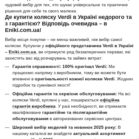
чудовий вибір для тих, хто шукає універсальне та практичне
рішення для себе та свого малюка.
Де купити коляску Verdi в Україні недорого та
з гарантією? Відповідь очевидна – в
Eniki.com.ua!
Вибір місця покупки – не менш важливий, ніж вибір самої
коляски. Купуючи у
офіційного представника Verdi в Україні
–
Eniki.com.ua
, ви отримуєте ряд беззаперечних переваг, які
захистять вас від розчарувань та зайвих витрат:
Гарантія справжності: 100% оригінал Verdi:
Ми
працюємо напряму з виробником, тому ви можете бути
впевнені в
оригінальності кожної коляски Verdi
. Жодних
підробок та сумнівної якості!
Офіційна гарантія та сервісне обслуговування:
На всі
коляски Verdi, куплені у нас, поширюється
офіційна
гарантія виробника
. У разі необхідності, ви отримаєте
кваліфіковане
гарантійне та післягарантійне
обслуговування
в авторизованих сервісних центрах.
Широкий вибір моделей та новинок 2025 року:
В
нашому каталозі ви знайдете
актуальний асортимент