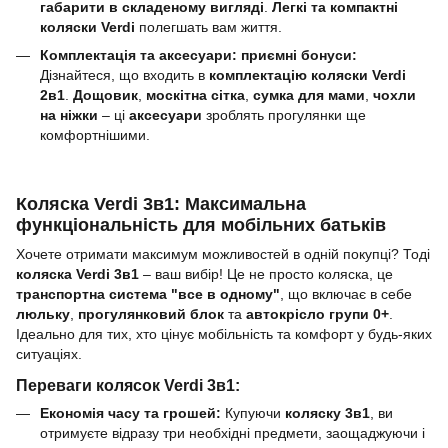
габарити в складеному вигляді
.
Легкі та компактні
коляски Verdi
полегшать вам життя.
Комплектація та аксесуари: приємні бонуси:
Дізнайтеся, що входить в
комплектацію коляски Verdi
2в1
.
Дощовик
,
москітна сітка
,
сумка для мами
,
чохли
на ніжки
– ці
аксесуари
зроблять прогулянки ще
комфортнішими.
Коляска Verdi 3в1: Максимальна
функціональність для мобільних батьків
Хочете отримати максимум можливостей в одній покупці? Тоді
коляска Verdi 3в1
– ваш вибір! Це не просто коляска, це
транспортна система "все в одному"
, що включає в себе
люльку
,
прогулянковий блок
та
автокрісло групи 0+
.
Ідеально для тих, хто цінує мобільність та комфорт у будь-яких
ситуаціях.
Переваги колясок Verdi 3в1:
Економія часу та грошей:
Купуючи
коляску 3в1
, ви
отримуєте відразу три необхідні предмети, заощаджуючи і