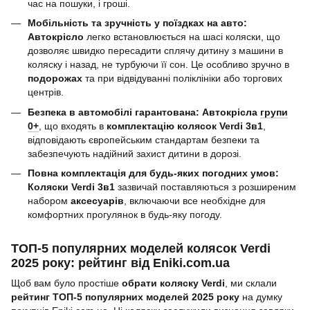
час на пошуки, і гроші.
Мобільність та зручність у поїздках на авто:
Автокрісло
легко встановлюється на шасі коляски, що
дозволяє швидко пересадити сплячу дитину з машини в
коляску і назад, не турбуючи її сон. Це особливо зручно в
подорожах
та при відвідуванні поліклініки або торгових
центрів.
Безпека в автомобілі гарантована:
Автокрісла
групи
0+
, що входять в
комплектацію колясок Verdi 3в1
,
відповідають європейським стандартам безпеки та
забезпечують надійний захист дитини в дорозі.
Повна комплектація для будь-яких погодних умов:
Коляски Verdi 3в1
зазвичай поставляються з розширеним
набором
аксесуарів
, включаючи все необхідне для
комфортних прогулянок в будь-яку погоду.
ТОП-5 популярних моделей колясок Verdi
2025 року: рейтинг від Eniki.com.ua
Щоб вам було простіше
обрати коляску Verdi
, ми склали
рейтинг ТОП-5 популярних моделей 2025 року
на думку