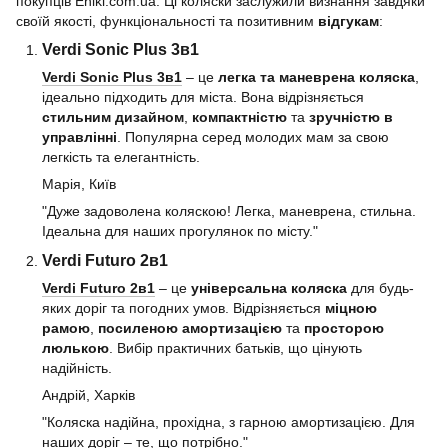
покупців Eniki.com.ua. Ці коляски заслужили визнання завдяки
своїй якості, функціональності та позитивним
відгукам
:
Verdi Sonic Plus 3в1
Verdi Sonic Plus 3в1
– це
легка та маневрена коляска
,
ідеально підходить для міста. Вона відрізняється
стильним дизайном
,
компактністю
та
зручністю в
управлінні
. Популярна серед молодих мам за свою
легкість та елегантність.
Марія, Київ
"Дуже задоволена коляскою! Легка, маневрена, стильна.
Ідеальна для наших прогулянок по місту."
Verdi Futuro 2в1
Verdi Futuro 2в1
– це
універсальна коляска
для будь-
яких доріг та погодних умов. Відрізняється
міцною
рамою
,
посиленою амортизацією
та
просторою
люлькою
. Вибір практичних батьків, що цінують
надійність.
Андрій, Харків
"Коляска надійна, прохідна, з гарною амортизацією. Для
наших доріг – те, що потрібно."