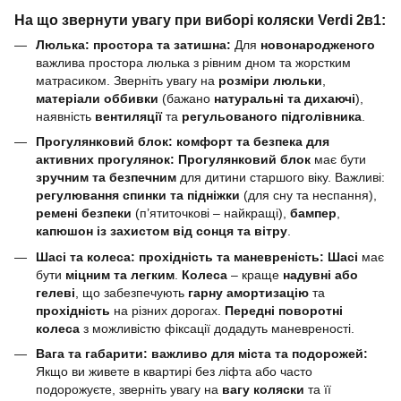
На що звернути увагу при виборі коляски Verdi 2в1:
Люлька: простора та затишна:
Для
новонародженого
важлива простора люлька з рівним дном та жорстким
матрасиком. Зверніть увагу на
розміри люльки
,
матеріали оббивки
(бажано
натуральні та дихаючі
),
наявність
вентиляції
та
регульованого підголівника
.
Прогулянковий блок: комфорт та безпека для
активних прогулянок:
Прогулянковий блок
має бути
зручним та безпечним
для дитини старшого віку. Важливі:
регулювання спинки та підніжки
(для сну та неспання),
ремені безпеки
(п’ятиточкові – найкращі),
бампер
,
капюшон із захистом від сонця та вітру
.
Шасі та колеса: прохідність та маневреність:
Шасі
має
бути
міцним та легким
.
Колеса
– краще
надувні або
гелеві
, що забезпечують
гарну амортизацію
та
прохідність
на різних дорогах.
Передні поворотні
колеса
з можливістю фіксації додадуть маневреності.
Вага та габарити: важливо для міста та подорожей:
Якщо ви живете в квартирі без ліфта або часто
подорожуєте, зверніть увагу на
вагу коляски
та її