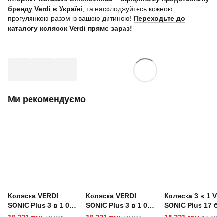
бренду Verdi в Україні
, та насолоджуйтесь кожною
прогулянкою разом із вашою дитиною!
Переходьте до
каталогу колясок Verdi прямо зараз!
Ми рекомендуємо
Коляска VERDI
Коляска VERDI
Коляска 3 в 1 
SONIC Plus 3 в 1 08
SONIC Plus 3 в 1 09
SONIC Plus 17 
brown / black
denim
рожевий 2024