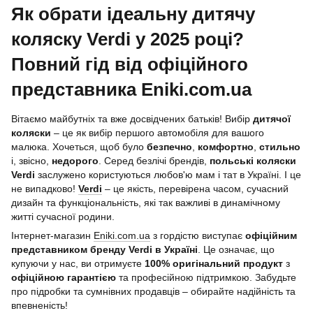
Як обрати ідеальну дитячу
коляску Verdi у 2025 році?
Повний гід від офіційного
представника Eniki.com.ua
Вітаємо майбутніх та вже досвідчених батьків! Вибір
дитячої
коляски
– це як вибір першого автомобіля для вашого
малюка. Хочеться, щоб було
безпечно
,
комфортно
,
стильно
і, звісно,
недорого
. Серед безлічі брендів,
польські коляски
Verdi
заслужено користуються любов'ю мам і тат в Україні. І це
не випадково!
Verdi
– це якість, перевірена часом, сучасний
дизайн та функціональність, які так важливі в динамічному
житті сучасної родини.
Інтернет-магазин
Eniki.com.ua
з гордістю виступає
офіційним
представником бренду Verdi в Україні
. Це означає, що
купуючи у нас, ви отримуєте
100% оригінальний продукт
з
офіційною гарантією
та професійною підтримкою. Забудьте
про підробки та сумнівних продавців – обирайте надійність та
впевненість!