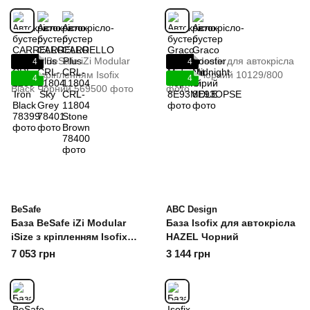
4
4
4
4
BeSafe
ABC Design
База BeSafe iZi Modular
База Isofix для автокрісла
iSize з кріпленням Isofix
HAZEL Чорний
Black Чорний
7 053 грн
3 144 грн