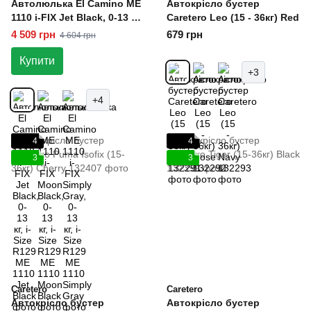
Автолюлька El Camino ME
Автокрісло бустер
1110 i-FIX Jet Black, 0-13 кг,
Caretero Leo (15 - 36кг) Red
i-Size R129
4 509 грн
679 грн
4 604 грн
Купити
+3
+4
4
4
3
3
Caretero
Caretero
Автокрісло бустер
Автокрісло бустер