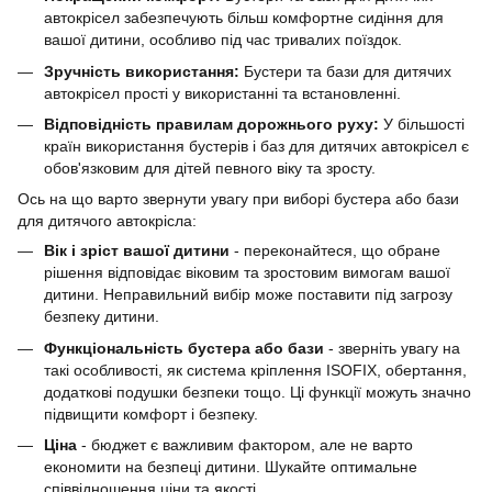
автокрісел забезпечують більш комфортне сидіння для
вашої дитини, особливо під час тривалих поїздок.
Зручність використання:
Бустери та бази для дитячих
автокрісел прості у використанні та встановленні.
Відповідність правилам дорожнього руху:
У більшості
країн використання бустерів і баз для дитячих автокрісел є
обов'язковим для дітей певного віку та зросту.
Ось на що варто звернути увагу при виборі бустера або бази
для дитячого автокрісла:
Вік і зріст вашої дитини
- переконайтеся, що обране
рішення відповідає віковим та зростовим вимогам вашої
дитини. Неправильний вибір може поставити під загрозу
безпеку дитини.
Функціональність бустера або бази
- зверніть увагу на
такі особливості, як система кріплення ISOFIX, обертання,
додаткові подушки безпеки тощо. Ці функції можуть значно
підвищити комфорт і безпеку.
Ціна
- бюджет є важливим фактором, але не варто
економити на безпеці дитини. Шукайте оптимальне
співвідношення ціни та якості.