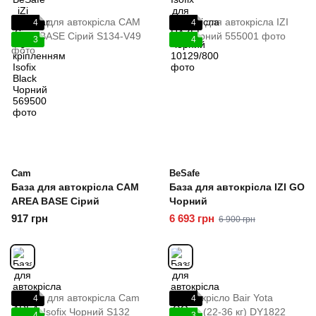
4
4
3
4
Cam
BeSafe
База для автокрісла CAM
База для автокрісла IZI GO
AREA BASE Сірий
Чорний
917 грн
6 693 грн
6 900 грн
4
4
4
3