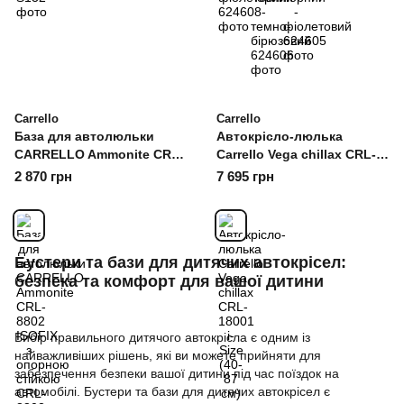
Carrello
Carrello
База для автолюльки
Автокрісло-люлька
CARRELLO Ammonite CRL-
Carrello Vega chillax CRL-
8802 ISOFIX з опорною
18001 i-Size (40-87 см) з
2 870 грн
7 695 грн
стійкою
обертом
Бустери та бази для дитячих автокрісел:
безпека та комфорт для вашої дитини
Вибір правильного дитячого автокрісла є одним із
найважливіших рішень, які ви можете прийняти для
забезпечення безпеки вашої дитини під час поїздок на
автомобілі. Бустери та бази для дитячих автокрісел є