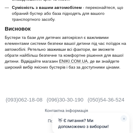
Сумісність з вашим автомобілем
- переконайтеся, що
обраний бустер або база підходять для вашого
транспортного засобу.
Висновок
Бустери та бази для дитячих автокрісел є важливими
елементами системи безпеки вашої дитини під час поїздок на
автомобілі. Ретельно зваживши всі фактори, ви зможете
обрати найбільш безпечне та комфортне рішення для вашої
дитини. Відвідайте магазин
ENIKI.COM.UA
, де ви знайдете
широкий вибір якісних бустерів і баз за доступними цінами.
(093)062-18-08
(096)30-30-190
(050)54-36-524
Контактна інформація
×
👋 Є питання? Ми
Повна версія сайту
допоможемо з вибором!
2018 - 2026