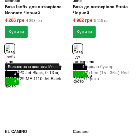
Neonato
Jane
База Isofix для автокрісла
База до автокрісла Strata
Neonato Чорний
Чорний
4 266 грн
4 962 грн
4 398 грн
5 115 грн
Купити
Купити
Безкоштовна доставка Meest
4
4
3
4
EL CAMINO
Caretero