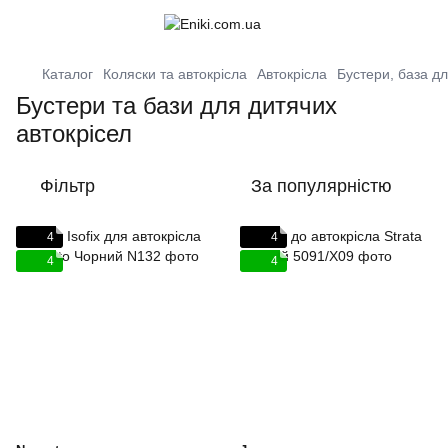
Каталог
Коляски та автокрісла
Автокрісла
Бустери, база дл
Бустери та бази для дитячих
автокрісел
Фільтр
За популярністю
4
4
4
4