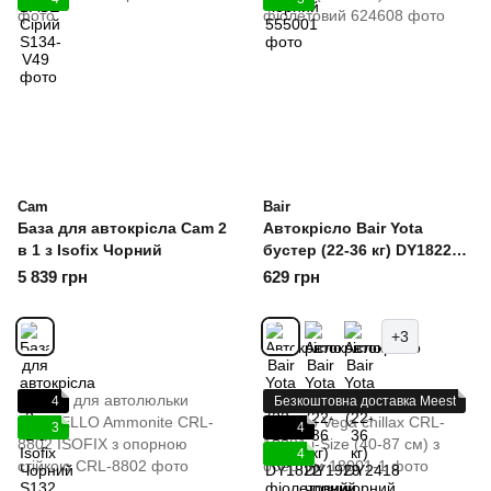
Cam
Bair
База для автокрісла Cam 2
Автокрісло Bair Yota
в 1 з Isofix Чорний
бустер (22-36 кг) DY1822
фіолетовий
5 839 грн
629 грн
+3
4
Безкоштовна доставка Meest
3
4
4