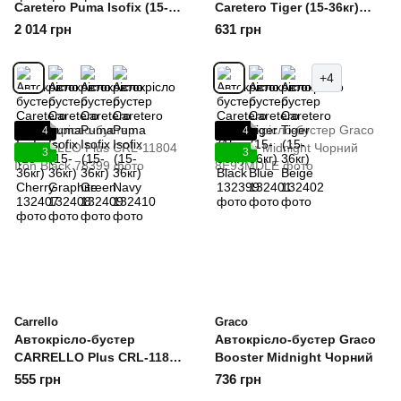
Caretero Puma Isofix (15-
Caretero Tiger (15-36кг)
36кг) Cherry
Black
2 014 грн
631 грн
+4
4
4
3
3
Carrello
Graco
Автокрісло-бустер
Автокрісло-бустер Graco
CARRELLO Plus CRL-11804
Booster Midnight Чорний
Iron Black
555 грн
736 грн