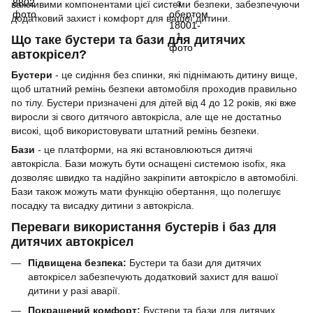
важливими компонентами цієї системи безпеки, забезпечуючи
додатковий захист і комфорт для вашої дитини.
Що таке бустери та бази для дитячих
автокрісел?
Бустери
- це сидіння без спинки, які піднімають дитину вище,
щоб штатний ремінь безпеки автомобіля проходив правильно
по тілу. Бустери призначені для дітей від 4 до 12 років, які вже
виросли зі свого дитячого автокрісла, але ще не достатньо
високі, щоб використовувати штатний ремінь безпеки.
Бази
- це платформи, на які встановлюються дитячі
автокрісла. Бази можуть бути оснащені системою isofix, яка
дозволяє швидко та надійно закріпити автокрісло в автомобілі.
Бази також можуть мати функцію обертання, що полегшує
посадку та висадку дитини з автокрісла.
Переваги використання бустерів і баз для
дитячих автокрісел
Підвищена безпека:
Бустери та бази для дитячих
автокрісел забезпечують додатковий захист для вашої
дитини у разі аварії.
Покращений комфорт:
Бустери та бази для дитячих