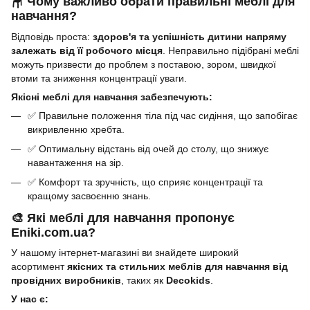
🪑 Чому важливо обрати правильні меблі для
навчання?
Відповідь проста:
здоров'я та успішність дитини напряму
залежать від її робочого місця
. Неправильно підібрані меблі
можуть призвести до проблем з поставою, зором, швидкої
втоми та зниження концентрації уваги.
Якісні меблі для навчання забезпечують:
✅ Правильне положення тіла під час сидіння, що запобігає
викривленню хребта.
✅ Оптимальну відстань від очей до столу, що знижує
навантаження на зір.
✅ Комфорт та зручність, що сприяє концентрації та
кращому засвоєнню знань.
🎨 Які меблі для навчання пропонує
Eniki.com.ua?
У нашому інтернет-магазині ви знайдете широкий
асортимент
якісних та стильних меблів для навчання від
провідних виробників
, таких як
Decokids
.
У нас є: