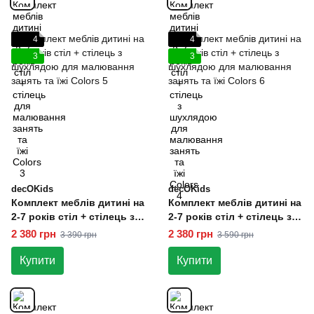
4
4
3
3
decOKids
decOKids
Комплект меблів дитині на
Комплект меблів дитині на
2-7 років стіл + стілець з
2-7 років стіл + стілець з
шухлядою для малювання
шухлядою для малювання
2 380 грн
2 380 грн
3 390 грн
3 590 грн
занять та їжі Colors 5
занять та їжі Colors 6
Купити
Купити