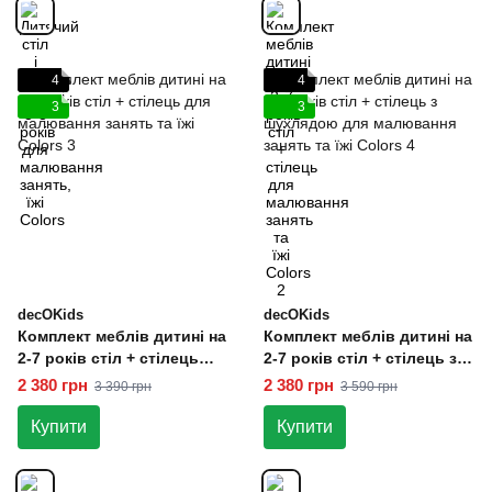
4
4
3
3
decOKids
decOKids
Комплект меблів дитині на
Комплект меблів дитині на
2-7 років стіл + стілець
2-7 років стіл + стілець з
для малювання занять та
шухлядою для малювання
2 380 грн
2 380 грн
3 390 грн
3 590 грн
їжі Colors 3
занять та їжі Colors 4
Купити
Купити