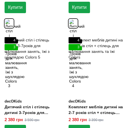
шухлядою Colors 3
шухлядою Colors 4
Купити
Купити
4
4
3
3
decOKids
decOKids
Дитячий стіл і стілець
Комплект меблів дитині на
дитині 3-7років для
2-7 років стіл + стілець
малювання занять, їжі з
для малювання занять та
2 380 грн
2 380 грн
3 590 грн
3 390 грн
шухлядою Colors 5
їжі Colors