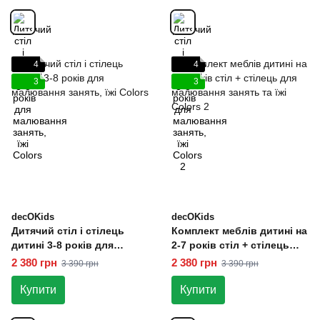
4
4
3
3
decOKids
decOKids
Дитячий стіл і стілець
Комплект меблів дитині на
дитині 3-8 років для
2-7 років стіл + стілець
малювання занять, їжі
для малювання занять та
2 380 грн
2 380 грн
3 390 грн
3 390 грн
Colors
їжі Colors 2
Купити
Купити