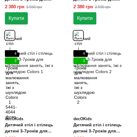
малювання занять, їжі з
малювання занять, їжі з
2 380 грн
2 380 грн
3 590 грн
3 590 грн
шухлядою Colors 1
шухлядою Colors 2
Купити
Купити
4
4
3
3
decOKids
decOKids
Дитячий стіл і стілець
Дитячий стіл і стілець
дитині 3-7років для
дитині 3-7років для