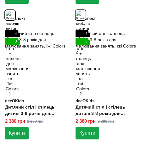
4
4
3
3
decOKids
decOKids
Дитячий стіл і стілець
Дитячий стіл і стілець
дитині 3-8 років для
дитині 3-8 років для
малювання занять, їжі
малювання занять, їжі
2 380 грн
2 380 грн
3 390 грн
3 390 грн
Colors
Colors 2
Купити
Купити