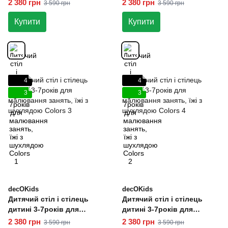
малювання занять, їжі з
малювання занять, їжі з
2 380 грн
2 380 грн
3 590 грн
3 590 грн
шухлядою Colors 1
шухлядою Colors 2
Купити
Купити
4
4
3
3
decOKids
decOKids
Дитячий стіл і стілець
Дитячий стіл і стілець
дитині 3-7років для
дитині 3-7років для
малювання занять, їжі з
малювання занять, їжі з
2 380 грн
2 380 грн
3 590 грн
3 590 грн