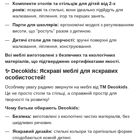
Комплекти столів та стільців для дітей від 2-х
років:
яскраві та стильні, вони ідеально підійдуть для
малювання, ліплення, ігор та перших занять.
Парти для школярів:
ергономічні моделі з регулюванням
висоти, що "ростуть" разом з дитиною.
Дитячі столи для творчості:
зручні поверхні для
малювання, ліплення, конструювання.
Всі меблі виготовлені з безпечних та екологічних
матеріалів, що підтверджено сертифікатами якості.
✨ Decokids: Яскраві меблі для яскравих
особистостей!
Особливу увагу радимо звернути на меблі від
ТМ Decokids
.
Це не просто столи та стільці, а справжній простір для
творчості та розвитку!
Чому батьки обирають Decokids:
Безпека:
виготовлені з екологічно чистих матеріалів, без
шкідливих речовин.
Яскравий дизайн:
стильні кольори та оригінальні форми
сподобаються кожній дитині.