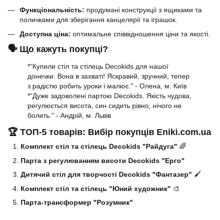
Функціональність:
продумані конструкції з ящиками та
поличками для зберігання канцелярії та іграшок.
Доступна ціна:
оптимальне співвідношення ціни та якості.
🗣️ Що кажуть покупці?
*“Купили стіл та стілець Decokids для нашої
донечки. Вона в захваті! Яскравий, зручний, тепер
з радістю робить уроки і малює." - Олена, м. Київ
*“Дуже задоволені партою Decokids. Якість чудова,
регулюється висота, син сидить рівно, нічого не
болить." - Андрій, м. Львів
🏆 ТОП-5 товарів: Вибір покупців Eniki.com.ua
Комплект стіл та стілець Decokids "Райдуга"
🌈
Парта з регулюванням висоти Decokids "Ерго"
Дитячий стіл для творчості Decokids "Фантазер"
🖌️
Комплект стіл та стілець "Юний художник"
🎨
Парта-трансформер "Розумник"