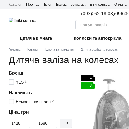
Перейти до основного контенту
Каталог
Про нас
Блог
Відгуки про магазин Eniki.com.ua
Оплата і
(093)062-18-08,
(096)3
Дитяча кімната
Коляски та автокрісла
Головна
Каталог
Школа та навчання
Дитяча валіза на колесах
Дитяча валіза на колесах
Бренд
4
2
YES
3
Наявність
2
Немає в наявності
Ціна, грн
Від Ціна, грн
До Ціна, грн
ОК