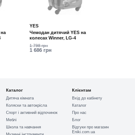
YES
 на
Чемодан дитячий YES на
3
колесах Winner, LG-4
1 798 грн
1 686 грн
Каталог
Клієнтам
Дитяча кімната
Вхід до кабінету
Коляски та автокрісла
Каталог
Спорт і активний відпочинок
Про нас
Меблі
Блог
Школа та навчання
Відгуки про магазин
Eniki.com.ua
Музичні інструменти