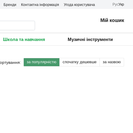
Рус
Укр
Бренди
Контактна інформація
Угода користувача
Мій кошик
Школа та навчання
Музичні інструменти
за популярністю
спочатку дешевше
за назвою
ортування: