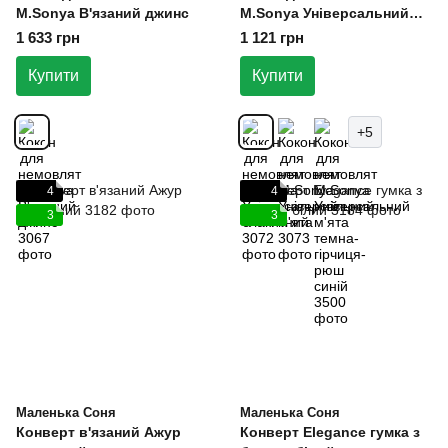
M.Sonya В'язаний джинс
M.Sonya Універсальний
блакитний
1 633 грн
1 121 грн
Купити
Купити
+5
4
4
3
3
Маленька Соня
Маленька Соня
Конверт в'язаний Ажур
Конверт Elegance гумка з