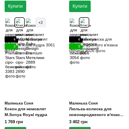
Купити
Купити
+2
4
4
3
3
Маленька Соня
Маленька Соня
Кокон для немовлят
Люлька-колиска для
M.Sonya Royal пудра
новонародженого в'язана
горчица
1 769 грн
3 402 грн