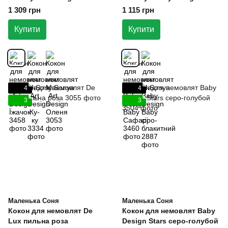
Сафарі
1 309 грн
1 115 грн
Купити
Купити
4
4
3
3
Маленька Соня
Маленька Соня
Кокон для немовлят De
Кокон для немовлят Baby
Lux пильна роза
Design Stars серо-голубой