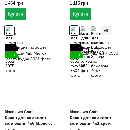
1 454 грн
1 115 грн
Купити
Купити
+9
4
4
3
3
Маленька Соня
Маленька Соня
Кокон для немовлят
Кокон для немовлят
коллекция №6 Малюкі
коллекция №1 крем
котята пудра