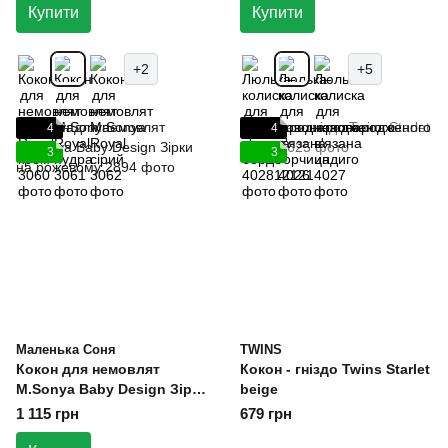
Купити
Купити
+2
+5
4
4
3
3
Маленька Соня
TWINS
Кокон для немовлят
Кокон - гніздо Twins Starlet
M.Sonya Baby Design Зірки
beige
на рожевому
1 115 грн
679 грн