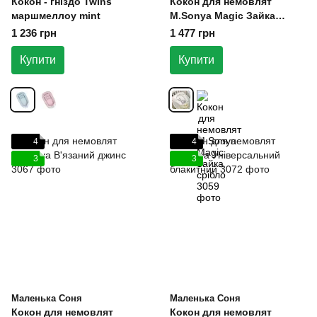
Кокон - гніздо Twins
Кокон для немовлят
маршмеллоу mint
M.Sonya Magic Зайка
золото
1 236 грн
1 477 грн
Купити
Купити
4
4
3
3
Маленька Соня
Маленька Соня
Кокон для немовлят
Кокон для немовлят