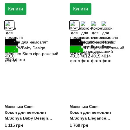
Купити
Купити
4
4
3
3
Маленька Соня
Маленька Соня
Кокон для немовлят
Кокон для немовлят
M.Sonya Baby Design
M.Sonya Elegance
Premium Stars сіро-
молочний
1 115 грн
1 769 грн
рожевий