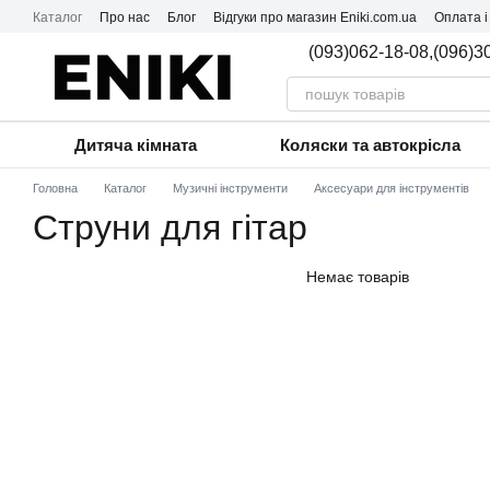
Перейти до основного контенту
Каталог
Про нас
Блог
Відгуки про магазин Eniki.com.ua
Оплата і
(093)062-18-08,
(096)3
Дитяча кімната
Коляски та автокрісла
Головна
Каталог
Музичні інструменти
Аксесуари для інструментів
Струни для гітар
Немає товарів