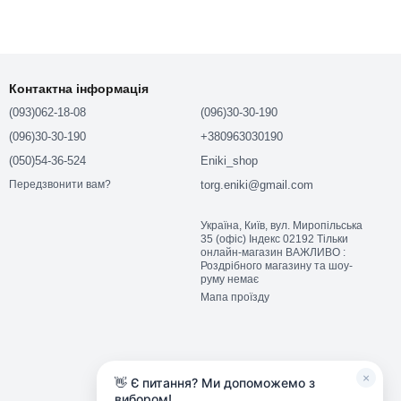
Контактна інформація
(093)062-18-08
(096)30-30-190
(096)30-30-190
+380963030190
(050)54-36-524
Eniki_shop
torg.eniki@gmail.com
Передзвонити вам?
Україна, Київ, вул. Миропільська
35 (офіс) Індекс 02192 Тільки
онлайн-магазин ВАЖЛИВО :
Роздрібного магазину та шоу-
руму немає
Мапа проїзду
×
👋 Є питання? Ми допоможемо з
вибором!