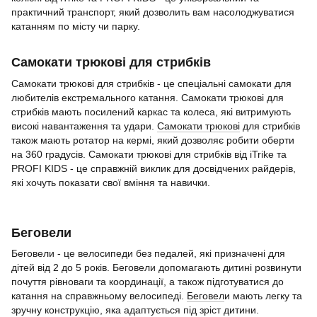
практичний транспорт, який дозволить вам насолоджуватися
катанням по місту чи парку.
Самокати трюкові для стрибків
Самокати трюкові для стрибків - це спеціальні самокати для
любителів екстремального катання. Самокати трюкові для
стрибків мають посилений каркас та колеса, які витримують
високі навантаження та удари.
Самокати трюкові
для стрибків
також мають ротатор на кермі, який дозволяє робити оберти
на 360 градусів. Самокати трюкові для стрибків від iTrike та
PROFI KIDS - це справжній виклик для досвідчених райдерів,
які хочуть показати свої вміння та навички.
Беговели
Беговели - це велосипеди без педалей, які призначені для
дітей від 2 до 5 років. Беговели допомагають дитині розвинути
почуття рівноваги та координації, а також підготуватися до
катання на справжньому велосипеді.
Беговел
и мають легку та
зручну конструкцію, яка адаптується під зріст дитини.