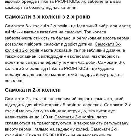
відомих брендів
iTrike
та
PROFI KIDS
, які забезпечать вам
комфорт та безпеку під час катання.
Самокати 3-х колісні з 2-х років
Самокати 3-х колісні з 2-х років - це ідеальний вибір для малят,
які тільки вчаться кататися на самокаті. Три колеса
забезпечують стійкість та баланс, а регульована висота керма
дозволяє підібрати самокат під зріст дитини.
Самокати 3-х
колісні з 2-х років
мають яскравий та привабливий дизайн, а
також обладнані світлодіодними колесами, які створюють
ефектний світловий ефект у темний час доби. Самокати 3-х
колісні з 2-х років від iTrike та PROFI KIDS - це чудовий
подарунок для вашого маляти, який подарує йому радість і
веселощі.
Самокати 2-х колісні
Самокати 2-х колісні - це класичний варіант самоката, який
підходить для дітей старших 5 років та дорослих. Самокати 2-х
колісні мають легку та міцну конструкцію, яка витримує
навантаження до 100 кг.
Самокати 2-х колісні
легко
складаються та транспортуються, а також мають регульовану
висоту керма і гальмо на задньому колесі. Самокати 2-х
колісні від iTrike та PROFI KIDS - це універсальний та