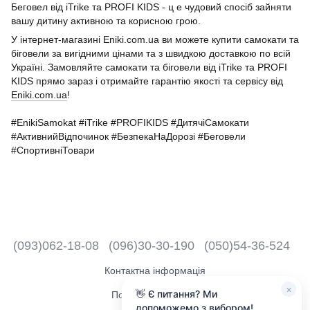
Беговел від iTrike та PROFI KIDS - ц е чудовий спосіб зайняти
вашу дитину активною та корисною грою.
У інтернет-магазині Eniki.com.ua ви можете купити самокати та
біговели за вигідними цінами та з швидкою доставкою по всій
Україні. Замовляйте самокати та біговели від iTrike та PROFI
KIDS прямо зараз і отримайте гарантію якості та сервісу від
Eniki.com.ua
!
#EnikiSamokat #iTrike #PROFIKIDS #ДитячіСамокати
#АктивнийВідпочинок #БезпекаНаДорозі #Беговели
#СпортивніТовари
(093)062-18-08
(096)30-30-190
(050)54-36-524
Контактна інформація
×
👋 Є питання? Ми
Повна версія сайту
допоможемо з вибором!