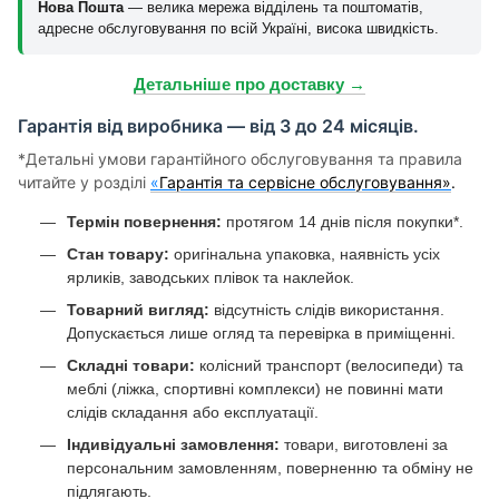
Нова Пошта
— велика мережа відділень та поштоматів,
адресне обслуговування по всій Україні, висока швидкість.
Детальніше про доставку →
Гарантія від виробника — від 3 до 24 місяців.
*Детальні умови гарантійного обслуговування та правила
читайте у розділі
«
Гарантія та сервісне обслуговування»
.
Термін повернення:
протягом 14 днів після покупки*.
Стан товару:
оригінальна упаковка, наявність усіх
ярликів, заводських плівок та наклейок.
Товарний вигляд:
відсутність слідів використання.
Допускається лише огляд та перевірка в приміщенні.
Складні товари:
колісний транспорт (велосипеди) та
меблі (ліжка, спортивні комплекси) не повинні мати
слідів складання або експлуатації.
Індивідуальні замовлення:
товари, виготовлені за
персональним замовленням, поверненню та обміну не
підлягають.