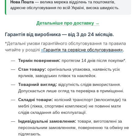
Нова Пошта
— велика мережа відділень та поштоматів,
адресне обслуговування по всій Україні, висока швидкість.
Детальніше про доставку →
Гарантія від виробника — від 3 до 24 місяців.
*Детальні умови гарантійного обслуговування та правила
читайте у розділі
«
Гарантія та сервісне обслуговування»
.
Термін повернення:
протягом 14 днів після покупки*.
Стан товару:
оригінальна упаковка, наявність усіх
ярликів, заводських плівок та наклейок.
Товарний вигляд:
відсутність слідів використання.
Допускається лише огляд та перевірка в приміщенні.
Складні товари:
колісний транспорт (велосипеди) та
меблі (ліжка, спортивні комплекси) не повинні мати
слідів складання або експлуатації.
Індивідуальні замовлення:
товари, виготовлені за
персональним замовленням, поверненню та обміну не
підлягають.