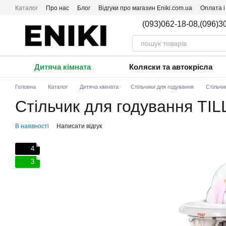
Перейти до основного контенту
Каталог
Про нас
Блог
Відгуки про магазин Eniki.com.ua
Оплата і
(093)062-18-08,
(096)3
Дитяча кімната
Коляски та автокрісла
Головна
Каталог
Дитяча кімната
Стільчики для годування
Стільчи
Стільчик для годування TIL
В наявності
Написати відгук
4
3