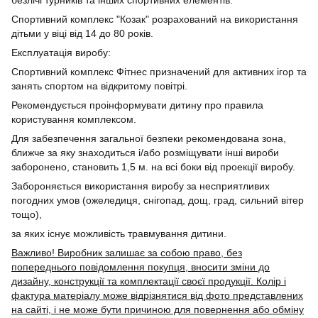
Спортивний комплекс "Козак" розрахований на використання
дітьми у віці від 14 до 80 років.
Експлуатація виробу:
Спортивний комплекс Фітнес призначений для активних ігор та
занять спортом на відкритому повітрі.
Рекомендується проінформувати дитину про правила
користування комплексом.
Для забезпечення загальної безпеки рекомендована зона,
ближче за яку знаходиться і/або розміщувати інші вироби
заборонено, становить 1,5 м. на всі боки від проекції виробу.
Забороняється використання виробу за несприятливих
погодних умов (ожеледиця, снігопад, дощ, град, сильний вітер
тощо),
за яких існує можливість травмування дитини.
Важливо! Виробник залишає за собою право, без
попереднього повідомлення покупця, вносити зміни до
дизайну, конструкції та комплектації своєї продукції. Колір і
фактура матеріалу може відрізнятися від фото представлених
на сайті, і не може бути причиною для повернення або обміну