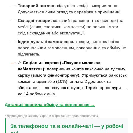
Товарний вигляд:
відсутність слідів використання.
Допускається лише огляд та перевірка в приміщенні.
Складні товари:
колісний транспорт (велосипеди) та
меблі (ліжка, спортивні комплекси) не повинні мати
слідів складання або експлуатації.
Індивідуальні замовлення:
товари, виготовлені за
персональним замовленням, поверненню та обміну не
підлягають.
⚠️
Соціальні картки («Пакунок малюка»,
«єМалятко»):
повернення коштів виключно на ту саму
картку (вимога фінмоніторингу). Утримуються банківські
комісії та адмінзбір (10%), оплата 2 доставок та
зберігання — за рахунок покупця. Термін процедури —
до 14 робочих днів.
Детальні правила обміну та повернення →
* Відповідно до Закону України «Про захист прав споживачів».
За телефоном та в онлайн-чаті — у робочі