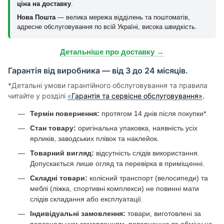
ціна на доставку
.
Нова Пошта
— велика мережа відділень та поштоматів,
адресне обслуговування по всій Україні, висока швидкість.
Детальніше про доставку →
Гарантія від виробника — від 3 до 24 місяців.
*Детальні умови гарантійного обслуговування та правила
читайте у розділі
«
Гарантія та сервісне обслуговування»
.
Термін повернення:
протягом 14 днів після покупки*.
Стан товару:
оригінальна упаковка, наявність усіх
ярликів, заводських плівок та наклейок.
Товарний вигляд:
відсутність слідів використання.
Допускається лише огляд та перевірка в приміщенні.
Складні товари:
колісний транспорт (велосипеди) та
меблі (ліжка, спортивні комплекси) не повинні мати
слідів складання або експлуатації.
Індивідуальні замовлення:
товари, виготовлені за
персональним замовленням, поверненню та обміну не