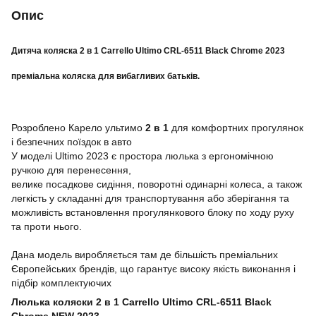
Опис
Дитяча коляска 2 в 1 Carrello Ultimo CRL-6511 Black Chrome 2023
преміальна коляска для вибагливих батьків.
Розроблено Карело ультимо
2 в 1
для комфортних прогулянок
і безпечних поїздок в авто
У моделі Ultimo 2023 є простора люлька з ергономічною
ручкою для перенесення,
велике посадкове сидіння, поворотні одинарні колеса, а також
легкість у складанні для транспортування або зберігання та
можливість встановлення прогулянкового блоку по ходу руху
та проти нього.
Дана модель виробляється там де більшість преміальних
Європейських брендів, що гарантує високу якість виконання і
підбір комплектуючих
Люлька коляски 2 в 1 Carrello Ultimo CRL-6511 Black
Chrome NEW 2023