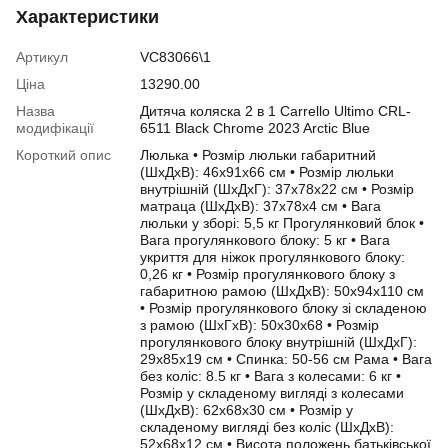
Характеристики
Артикул
VC83066\1
Ціна
13290.00
Назва
Дитяча коляска 2 в 1 Carrello Ultimo CRL-
модифікації
6511 Black Chrome 2023 Arctic Blue
Короткий опис
Люлька • Розмір люльки габаритний
(ШхДхВ): 46х91х66 см • Розмір люльки
внутрішній (ШхДхГ): 37х78х22 см • Розмір
матраца (ШхДхВ): 37х78х4 см • Вага
люльки у зборі: 5,5 кг Прогулянковий блок •
Вага прогулянкового блоку: 5 кг • Вага
укриття для ніжок прогулянкового блоку:
0,26 кг • Розмір прогулянкового блоку з
габаритною рамою (ШхДхВ): 50х94х110 см
• Розмір прогулянкового блоку зі складеною
з рамою (ШхГхВ): 50х30х68 • Розмір
прогулянкового блоку внутрішній (ШхДхГ):
29х85х19 см • Спинка: 50-56 см Рама • Вага
без коліс: 8.5 кг • Вага з колесами: 6 кг •
Розмір у складеному вигляді з колесами
(ШхДхВ): 62х68х30 см • Розмір у
складеному вигляді без коліс (ШхДхВ):
52х68х12 см • Висота положень батьківської