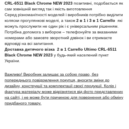
CRL-6511 Black Chrome NEW 2023
позитивні, подобається як
сам зовнішній вигляд так і якість виготовлення
Серед різноманітності моделей і виробників потрібно виділити
коляски прогулянкові моделі, а також
2 в 1 і 3 в 1 Carrello
які
можуть прослужити не один рік і є універсальним рішенням.
Потрібна допомога з вибором – телефонуйте за вказаними
номерами або замовте зворотний дзвінок і ви отримаєте
відповіді на всі запитання.
Доставка дитячого візка 2 в 1 Carrello Ultimo CRL-6511
Black Chrome NEW 2023
у будь-який населений пункт
України.
Важливо! Виробник залишає за собою право, без
попереднього повідомлення покупця, вносити зміни до
дизайну, конструкції та комплектації своєї продукції. Колір і
фактура матеріалу може відрізнятися від фото представлених
на сайті, і не може бути причиною для повернення або обміну
придбаного товару.