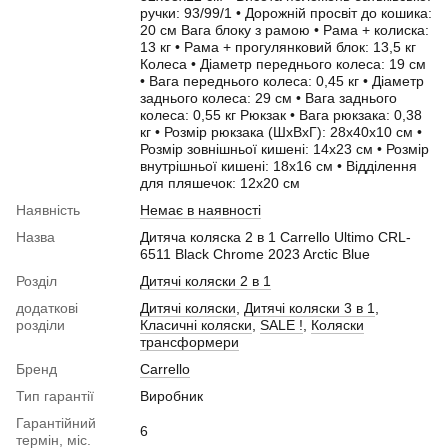
ручки: 93/99/1 • Дорожній просвіт до кошика:
20 см Вага блоку з рамою • Рама + колиска:
13 кг • Рама + прогулянковий блок: 13,5 кг
Колеса • Діаметр переднього колеса: 19 см
• Вага переднього колеса: 0,45 кг • Діаметр
заднього колеса: 29 см • Вага заднього
колеса: 0,55 кг Рюкзак • Вага рюкзака: 0,38
кг • Розмір рюкзака (ШхВхГ): 28х40х10 см •
Розмір зовнішньої кишені: 14х23 см • Розмір
внутрішньої кишені: 18х16 см • Відділення
для пляшечок: 12х20 см
Наявність
Немає в наявності
Назва
Дитяча коляска 2 в 1 Carrello Ultimo CRL-
6511 Black Chrome 2023 Arctic Blue
Розділ
Дитячі коляски 2 в 1
додаткові
Дитячі коляски
,
Дитячі коляски 3 в 1
,
розділи
Класичні коляски
,
SALE !
,
Коляски
трансформери
Бренд
Carrello
Тип гарантії
Виробник
Гарантійний
6
термін, міс.