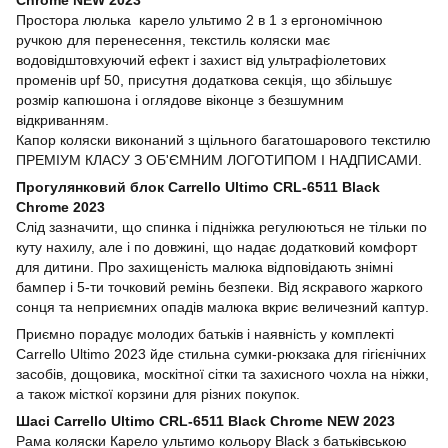
Простора люлька карело ультимо 2 в 1 з ергономічною
ручкою для перенесення, текстиль коляски має
водовідштовхуючий ефект і захист від ультрафіолетових
променів upf 50, присутня додаткова секція, що збільшує
розмір капюшона і оглядове віконце з безшумним
відкриванням.
Капор коляски виконаний з щільного багатошарового текстилю
ПРЕМІУМ КЛАСУ З ОБ'ЄМНИМ ЛОГОТИПОМ І НАДПИСАМИ.
Прогулянковий блок Carrello Ultimo CRL-6511 Black
Chrome 2023
Слід зазначити, що спинка і підніжка регулюються не тільки по
куту нахилу, але і по довжині, що надає додатковий комфорт
для дитини. Про захищеність малюка відповідають знімні
бампер і 5-ти точковий ремінь безпеки. Від яскравого жаркого
сонця та неприємних опадів малюка вкриє величезний каптур.
Приємно порадує молодих батьків і наявність у комплекті
Carrello Ultimo 2023 йде стильна сумки-рюкзака для гігієнічних
засобів, дощовика, москітної сітки та захисного чохла на ніжки,
а також місткої корзини для різних покупок.
Шасі Carrello Ultimo CRL-6511 Black Chrome NEW 2023
Рама коляски Карело ультимо кольору Black з батьківською