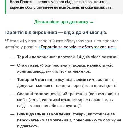
Нова Пошта
— велика мережа відділень та поштоматів,
адресне обслуговування по всій Україні, висока швидкість.
Детальніше про доставку →
Гарантія від виробника — від 3 до 24 місяців.
*Детальні умови гарантійного обслуговування та правила
читайте у розділі
«
Гарантія та сервісне обслуговування»
.
Термін повернення:
протягом 14 днів після покупки*.
Стан товару:
оригінальна упаковка, наявність усіх
ярликів, заводських плівок та наклейок.
Товарний вигляд:
відсутність слідів використання.
Допускається лише огляд та перевірка в приміщенні.
Складні товари:
колісний транспорт (велосипеди) та
меблі (ліжка, спортивні комплекси) не повинні мати
слідів складання або експлуатації.
Індивідуальні замовлення:
товари, виготовлені за
персональним замовленням, поверненню та обміну не
підлягають.