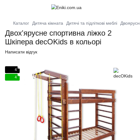
Каталог
Дитяча кімната
Дитячі та підліткові меблі
Двоярусні
Двох'ярусне спортивна ліжко 2
Шкіпера decOKids в кольорі
Написати відгук
4
4