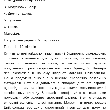
2. Штурвал з обертанням.
3. Мотузковий набір.
4. Диск-гойдалка.
5. Турнічек.
6. Ящики.
Матеріал:
Натуральне дерево: & nbsp; сосна
Гарантія: 12 місяців.
Купити дитячі гойдалки, гірки, дитячі будиночки, скеледроми,
спортивні комплекси для дітей, гойдалки, дитячі ліжечка,
столик і стільчики, пісочниці, а також дитячі вуличні
майданчики і різні спортивні комплекси бренду 2 Шкипера
decOKidsможна в нашому інтернет магазині Eniki.сom.ua.
Наша продукція виконана з якісних, екологічно безпечних
матеріалів. Потрібна допомога з вибором дитячого вироби,
відповідне вам за ціною, функціональними можливостями і
зовнішньому вигляду & ndash; телефонуйте за вказаними
номерами або замовте зворотний дзвінок, і ви отримаєте
вичерпні відповіді на всі питання. Магазин дитячих товарів
Eniki.сom.ua доставить спортивний інвентар для дому та