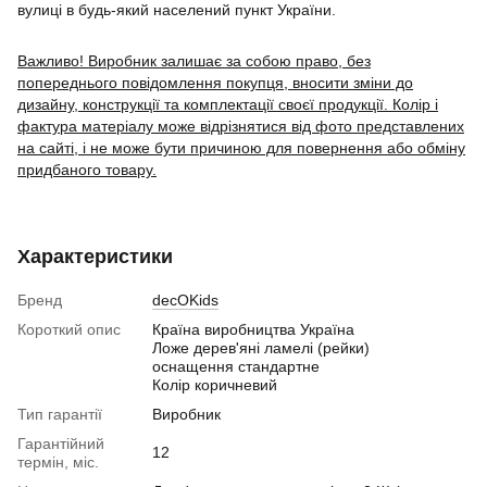
вулиці в будь-який населений пункт України.
Важливо! Виробник залишає за собою право, без
попереднього повідомлення покупця, вносити зміни до
дизайну, конструкції та комплектації своєї продукції. Колір і
фактура матеріалу може відрізнятися від фото представлених
на сайті, і не може бути причиною для повернення або обміну
придбаного товару.
Характеристики
Бренд
decOKids
Короткий опис
Країна виробництва Україна
Ложе дерев'яні ламелі (рейки)
оснащення стандартне
Колір коричневий
Тип гарантії
Виробник
Гарантійний
12
термін, міс.