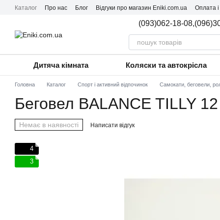
Перейти до основного контенту
Каталог
Про нас
Блог
Відгуки про магазин Eniki.com.ua
Оплата і
(093)062-18-08,
(096)3
Дитяча кімната
Коляски та автокрісла
Головна
Каталог
Спорт і активний відпочинок
Самокати, беговели, ро
Беговел BALANCE TILLY 12 
Немає в наявності
Написати відгук
4
3