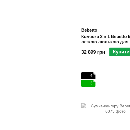
Bebetto
Коляска 2 в 1 Bebetto 
легкою люлькою для
новонародженого 04 K
Купити
32 899 грн
Baige
4
3