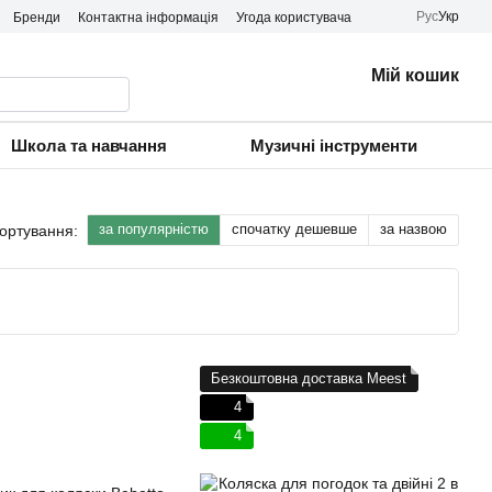
Рус
Укр
Бренди
Контактна інформація
Угода користувача
Мій кошик
Школа та навчання
Музичні інструменти
за популярністю
спочатку дешевше
за назвою
ортування:
Безкоштовна доставка Meest
4
4