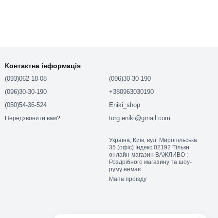
чових переваг, що роблять ці коляски ідеальним вибором для
Контактна інформація
ями безпеки.
(093)062-18-08
(096)30-30-190
(096)30-30-190
+380963030190
.
(050)54-36-524
Eniki_shop
torg.eniki@gmail.com
Передзвонити вам?
льними для тривалих прогулянок.
Україна, Київ, вул. Миропільська
35 (офіс) Індекс 02192 Тільки
онлайн-магазин ВАЖЛИВО :
Роздрібного магазину та шоу-
руму немає
Мапа проїзду
немо детальніше, що робить ці коляски настільки популярними.