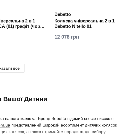
Bebetto
іверсальна 2 в 1
Коляска універсальна 2 в 1
A (01) графіт (чорна
Bebetto Nitello 01
12 078 грн
казати все
ля Вашої Дитини
пека вашого малюка. Бренд Bebetto відомий своєю високою
com.ua
представлений широкий асортимент дитячих колясок
і цих колясок, а також отримайте поради щодо вибору.