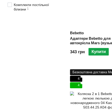
Комплекти постільної
1
білизни
Bebetto
Адаптери Bebetto для
автокрісла Mars (вузьк
Купити
343 грн
Безкоштовна доставка Me
4
4