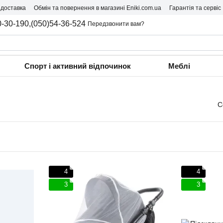
 доставка
Обмін та повернення в магазині Eniki.com.ua
Гарантія та сервіс
0-30-190,
(050)54-36-524
Передзвонити вам?
Спорт і активний відпочинок
Меблі
С
4
4
3
3