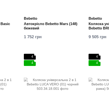
Bebetto
Bebetto
 Basic
Автокрісло Bebetto Mars (148)
Коляска ун
бежевий
Bebetto BR
1 752 грн
9 505 грн
4
4
4
4