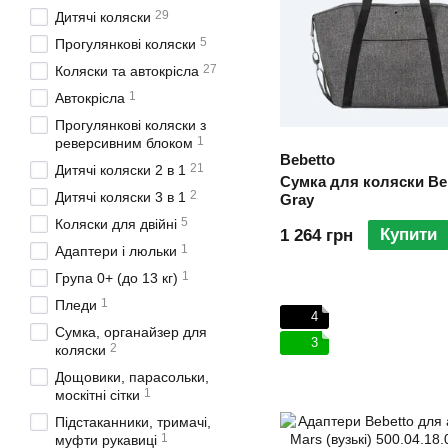
29
Дитячі коляски
5
Прогулянкові коляски
27
Коляски та автокрісла
1
Автокрісла
Прогулянкові коляски з
1
реверсивним блоком
Bebetto
21
Дитячі коляски 2 в 1
Сумка для коляски Be
2
Дитячі коляски 3 в 1
Gray
5
Коляски для двійні
Купити
1 264 грн
1
Адаптери і люльки
1
Група 0+ (до 13 кг)
1
Пледи
4
Сумка, органайзер для
3
2
коляски
Дощовики, парасольки,
1
москітні сітки
Підстаканники, тримачі,
1
муфти рукавиці