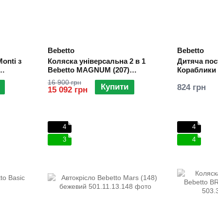
Bebetto
Bebetto
Monti з
Коляска універсальна 2 в 1
Дитяча пос
Bebetto MАGNUM (207)
Кораблики 
ashmir
червоний, чорна рама
16 900 грн
Купити
824 грн
15 092 грн
4
4
3
4