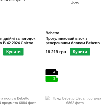
Bebetto
я двійні та погодок
Прогулянковий візок з
to B 42 2024 Світло
реверсивним блоком Bebetto
NICO ESTILO 01 мідь
Купити
Купити
16 219 грн
4
3