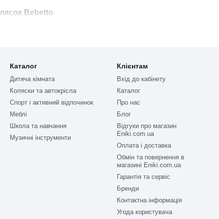
лясок Bebetto
 у собі стиль, зручність та інноваційні технології. Ось кілька клю
Каталог
Клієнтам
ащені м'якими амортизаційними системами та регульованими ремен
Дитяча кімната
Вхід до кабінету
Коляски та автокрісла
Каталог
в і моделей дозволяє підібрати коляску відповідно до вашого смаку
Спорт і активний відпочинок
Про нас
ь:
Меблі
Блог
Школа та навчання
Відгуки про магазин
ть трансформуватися з прогулянкових у спальні, що робить їх ідеа
Eniki.com.ua
Музичні інструменти
:
Оплата і доставка
 компактне складання дозволяють економити час і місце.
Обмін та повернення в
магазині Eniki.com.ua
і коляски Bebetto?
Гарантія та сервіс
аслужили довіру батьків завдяки своїм інноваціям та якості. Розгля
Бренди
Контактна інформація
Угода користувача