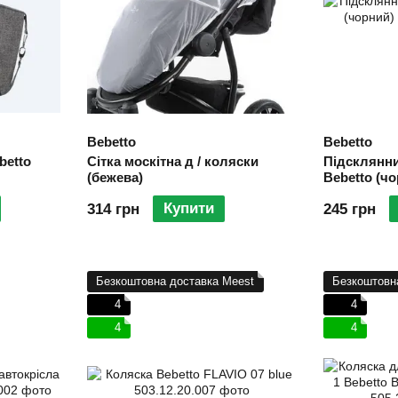
Bebetto
Bebetto
betto
Сітка москітна д / коляски
Підсклянни
(бежева)
Bebetto (ч
Купити
314 грн
245 грн
Безкоштовна доставка Meest
Безкоштовн
4
4
4
4