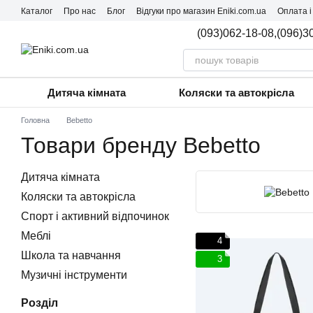
Перейти до основного контенту
Каталог
Про нас
Блог
Відгуки про магазин Eniki.com.ua
Оплата і
(093)062-18-08,
(096)3
Дитяча кімната
Коляски та автокрісла
Головна
Bebetto
Товари бренду Bebetto
Дитяча кімната
Коляски та автокрісла
Спорт і активний відпочинок
Меблі
4
Школа та навчання
3
Музичні інструменти
Розділ