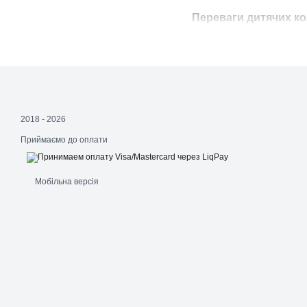
Переваги дитячих ко
Коляски Bebetto поєднують
сучасних батьків:
Комфорт і безпека:
Коляски Bebetto осн
Стильний дизайн:
2018 - 2026
Широкий вибір кольорі
Приймаємо до оплати
Багатофункціональніст
Коляски Bebetto можу
Мобільна версія
Простота використання
Легкість збирання та
Чому обирають дитяч
Дитячі коляски Bebetto з