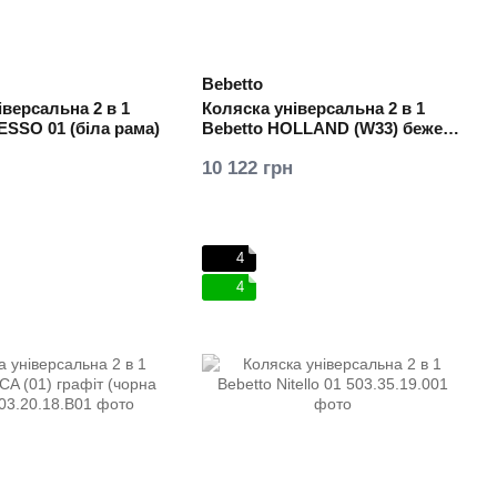
Bebetto
іверсальна 2 в 1
Коляска універсальна 2 в 1
ESSO 01 (біла рама)
Bebetto HOLLAND (W33) бежева
з сірим
10 122 грн
4
4