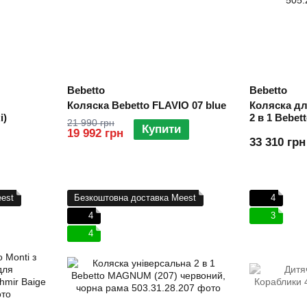
Bebetto
Bebetto
Коляска Bebetto FLAVIO 07 blue
Коляска дл
і)
2 в 1 Bebet
21 990 грн
Купити
сірий
19 992 грн
33 310 грн
est
Безкоштовна доставка Meest
4
4
3
4