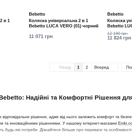
Bebetto
Bebetto
2 в 1
Коляска універсальна 2 в 1
Коляска ун
Bebetto LUCA VERO (01) чорний
Bebetto LUC
рама)
12 190 грн
11 071 грн
11 824 грн
Назад
1
2
Вперед
По
 Bebetto: Надійні та Комфортні Рішення д
це відповідальне рішення, адже від нього залежить комфорт та без
ом та інноваційними рішеннями. У нашому інтернет-магазині
Eniki.
ь будь-які потреби. Дізнайтеся більше про переваги та особливост