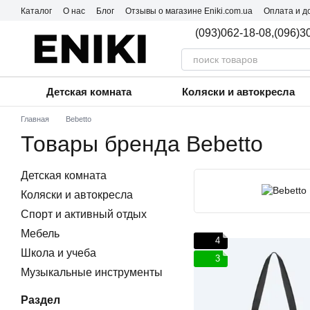
Перейти к основному контенту
Каталог
О нас
Блог
Отзывы о магазине Eniki.com.ua
Оплата и д
Пользовательское соглашение
(093)062-18-08,
(096)3
Детская комната
Коляски и автокресла
Главная
Bebetto
Товары бренда Bebetto
Детская комната
Коляски и автокресла
Спорт и активный отдых
Мебель
4
Школа и учеба
3
Музыкальные инструменты
Раздел