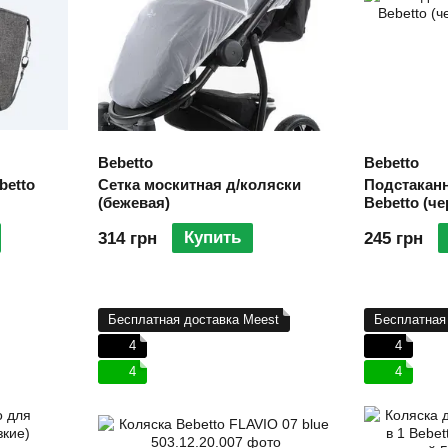
Bebetto
Bebetto
betto
Сетка москитная д/коляски
Подстакан
(бежевая)
Bebetto (ч
Купить
314 грн
245 грн
Бесплатная доставка Meest
Бесплатная
4
4
4
4