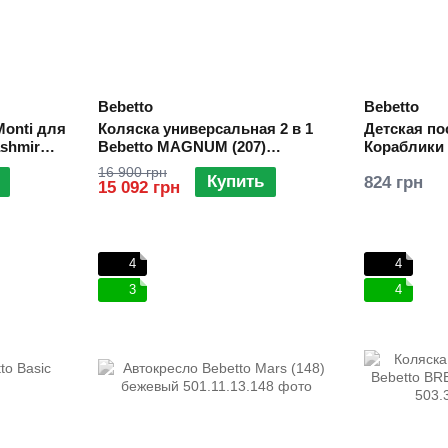
Bebetto
Bebetto
Monti для
Коляска универсальная 2 в 1
Детская по
shmir
Bebetto MАGNUM (207)
Кораблики 
красный, черная рама
16 900 грн
Купить
824 грн
15 092 грн
4
4
3
4