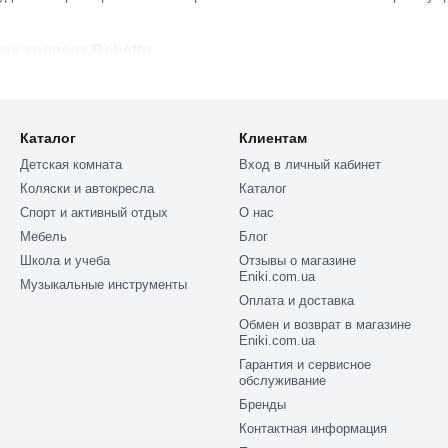
их колясок Bebetto
т в себе стиль, удобство и инновационные технологии. Вот неско
х родителей:
ть:
Каталог
Клиентам
ащены мягкими амортизационными системами и регулируемыми ре
Детская комната
Вход в личный кабинет
Коляски и автокресла
Каталог
Спорт и активный отдых
О нас
 и моделей позволяет подобрать коляску по вашему вкусу.
Мебель
Блог
ть:
Школа и учеба
Отзывы о магазине
Eniki.com.ua
т трансформироваться из прогулочных в спальные, что делает их 
Музыкальные инструменты
Оплата и доставка
ия:
Обмен и возврат в магазине
Eniki.com.ua
мпактное складывание позволяют экономить время и место.
Гарантия и сервисное
тские коляски Bebetto?
обслуживание
Бренды
 заслужили доверие родителей благодаря своим инновациям и качес
Контактная информация