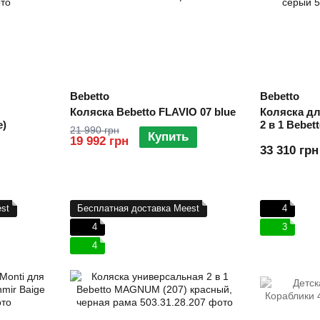
Bebetto
Bebetto
Коляска Bebetto FLAVIO 07 blue
Коляска дл
е)
2 в 1 Bebet
21 990 грн
Купить
серый
19 992 грн
33 310 грн
st
Бесплатная доставка Meest
4
4
3
4