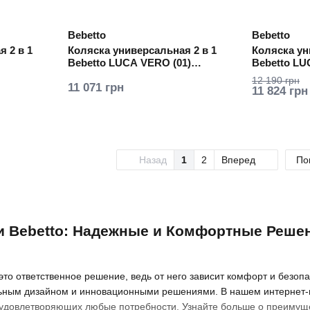
Bebetto
Bebetto
 2 в 1
Коляска универсальная 2 в 1
Коляска ун
Bebetto LUCA VERO (01)
Bebetto LU
черный
(черная ра
12 190 грн
11 071 грн
11 824 грн
Назад
1
2
Вперед
По
и Bebetto: Надежные и Комфортные Реше
 это ответственное решение, ведь от него зависит комфорт и безоп
льным дизайном и инновационными решениями. В нашем интернет-м
, удовлетворяющих любые потребности. Узнайте больше о преимущес