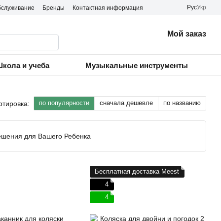
Рус
Укр
бслуживание
Бренды
Контактная информация
Мой заказ
кола и учеба
Музыкальные инструменты
по популярности
сначала дешевле
по названию
ртировка:
ешения для Вашего Ребенка
Бесплатная доставка Meest
4
4