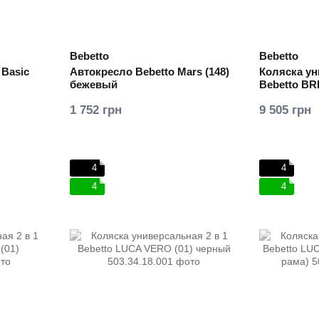
Bebetto
Bebetto
 Basic
Автокресло Bebetto Mars (148)
Коляска ун
бежевый
Bebetto BR
рама)
1 752 грн
9 505 грн
4
4
4
4