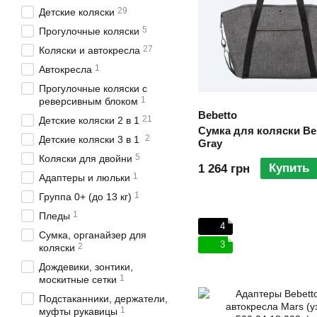
29
Детские коляски
5
Прогулочные коляски
27
Коляски и автокресла
1
Автокресла
Прогулочные коляски с
1
реверсивным блоком
Bebetto
21
Детские коляски 2 в 1
Сумка для коляски Be
2
Детские коляски 3 в 1
Gray
5
Коляски для двойни
Купить
1 264 грн
1
Адаптеры и люльки
1
Группа 0+ (до 13 кг)
1
Пледы
4
Сумка, органайзер для
3
2
коляски
Дождевики, зонтики,
1
москитные сетки
Подстаканники, держатели,
1
муфты рукавицы