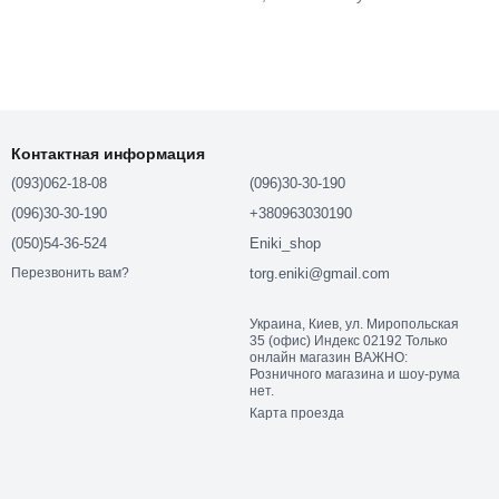
лько ключевых преимуществ, делающих эти коляски идеальным
Контактная информация
мнями безопасности.
(093)062-18-08
(096)30-30-190
(096)30-30-190
+380963030190
(050)54-36-524
Eniki_shop
torg.eniki@gmail.com
Перезвонить вам?
идеальными для длительных прогулок.
Украина, Киев, ул. Миропольская
35 (офис) Индекс 02192 Только
онлайн магазин ВАЖНО:
Розничного магазина и шоу-рума
нет.
Карта проезда
тву. Рассмотрим подробнее, что делает эти коляски столь