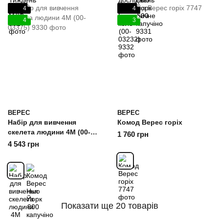
4
4
4
3
ВЕРЕС
ВЕРЕС
Набір для вивчення
Комод Верес горіх
скелета людини 4M (00-
1 760 грн
03375)
4 543 грн
Показати ще 20 товарів