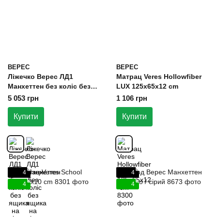
ВЕРЕС
ВЕРЕС
Ліжечко Верес ЛД1
Матрац Veres Hollowfiber
Манхеттен без коліс без
LUX 125x65x12 cm
ящика на ніжках біло /
5 053 грн
1 106 грн
буковий
Купити
Купити
4
4
4
4