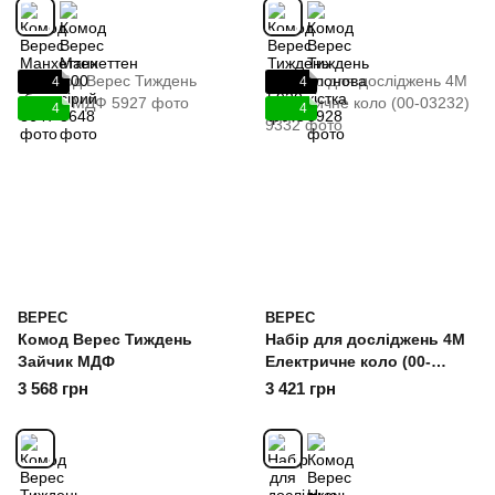
4
4
4
4
ВЕРЕС
ВЕРЕС
Комод Верес Тиждень
Набір для досліджень 4M
Зайчик МДФ
Електричне коло (00-
03232)
3 568 грн
3 421 грн