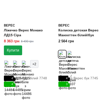
ВЕРЕС
ВЕРЕС
Ліжечко Верес Монако
Колиска детская Верес
ЛД15 Сіра
Манхеттен білий/бук
8 363 грн
2 564 грн
8 490 грн
Купити
+2
4
4
4
3