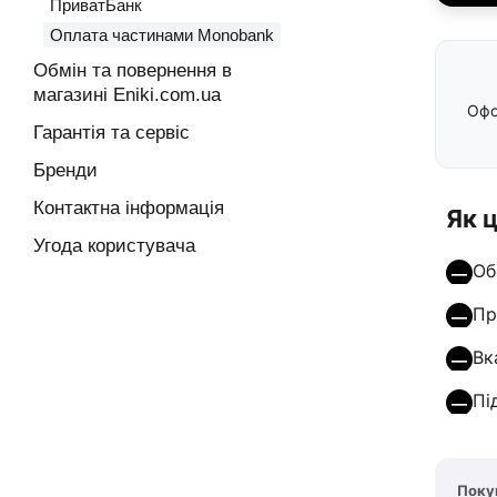
ПриватБанк
Оплата частинами Monobank
Обмін та повернення в
магазині Eniki.com.ua
Офо
Гарантія та сервіс
Бренди
Контактна інформація
Як 
Угода користувача
Об
Пр
Вк
Пі
Поку