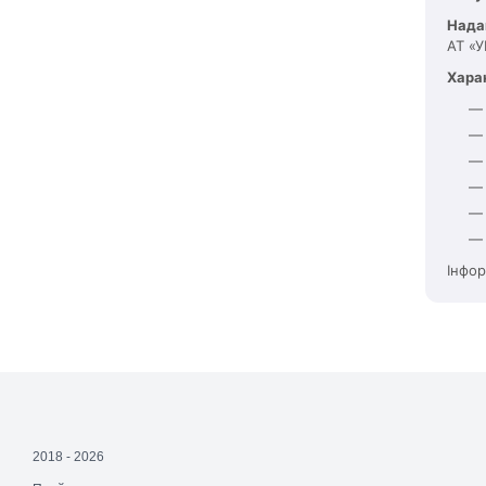
Нада
АТ «У
Хара
Інфор
2018 - 2026