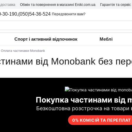
 доставка
Обмін та повернення в магазині Eniki.com.ua
Гарантія та сервіс
0-30-190,
(050)54-36-524
Передзвонити вам?
Спорт і активний відпочинок
Меблі
Оплата частинами Monobank
стинами від Monobank без пе
Покупка частинами від
Безкоштовна розстрочка на товари в
0% КОМІСІЙ ТА ПЕРЕПЛАТ