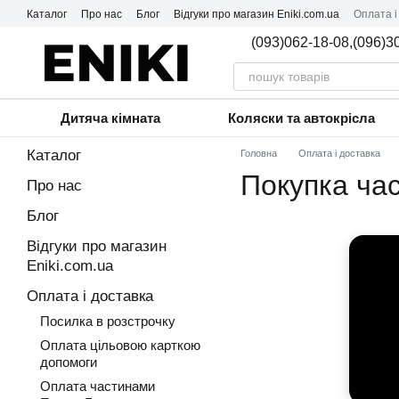
Перейти до основного контенту
Каталог
Про нас
Блог
Відгуки про магазин Eniki.com.ua
Оплата і
(093)062-18-08,
(096)3
Дитяча кімната
Коляски та автокрісла
Каталог
Головна
Оплата і доставка
Покупка ча
Про нас
Блог
Відгуки про магазин
Eniki.com.ua
Оплата і доставка
Посилка в розстрочку
Оплата цільовою карткою
допомоги
Оплата частинами