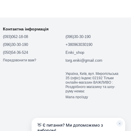
Контактна інформація
(093)062-18-08
(096)30-30-190
(096)30-30-190
+380963030190
(050)54-36-524
Eniki_shop
torg.eniki@gmail.com
Передзвонити вам?
Україна, Київ, вул. Миропільська
35 (офіс) Індекс 02192 Тільки
онлайн-магазин ВАЖЛИВО :
Роздрібного магазину та шоу-
руму немає
Мапа проїзду
×
👋 Є питання? Ми допоможемо з
вибором!