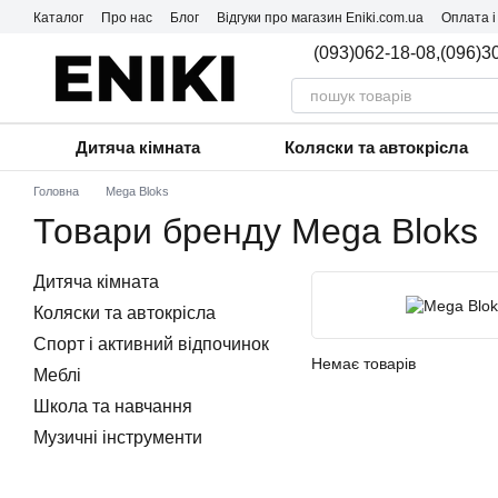
Перейти до основного контенту
Каталог
Про нас
Блог
Відгуки про магазин Eniki.com.ua
Оплата і
(093)062-18-08,
(096)3
Дитяча кімната
Коляски та автокрісла
Головна
Mega Bloks
Товари бренду Mega Bloks
Дитяча кімната
Коляски та автокрісла
Спорт і активний відпочинок
Немає товарів
Меблі
Школа та навчання
Музичні інструменти