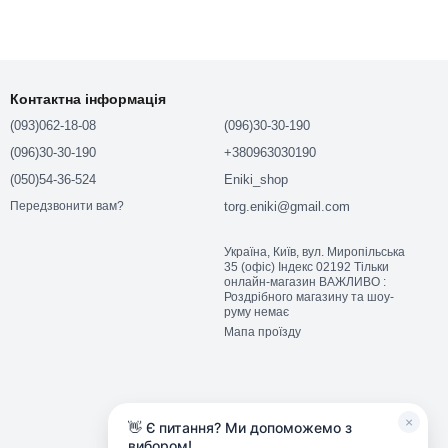
Контактна інформація
(093)062-18-08
(096)30-30-190
(096)30-30-190
+380963030190
(050)54-36-524
Eniki_shop
torg.eniki@gmail.com
Передзвонити вам?
Україна, Київ, вул. Миропільська
35 (офіс) Індекс 02192 Тільки
онлайн-магазин ВАЖЛИВО :
Роздрібного магазину та шоу-
руму немає
Мапа проїзду
×
👋 Є питання? Ми допоможемо з
вибором!