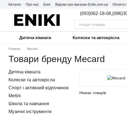
Перейти до основного контенту
Каталог
Про нас
Блог
Відгуки про магазин Eniki.com.ua
Оплата і
(093)062-18-08,
(096)3
Дитяча кімната
Коляски та автокрісла
Головна
Mecard
Товари бренду Mecard
Дитяча кімната
Коляски та автокрісла
Спорт і активний відпочинок
Немає товарів
Меблі
Школа та навчання
Музичні інструменти