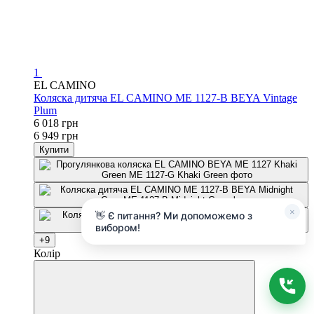
1
EL CAMINO
Коляска дитяча EL CAMINO ME 1127-B BEYA Vintage
Plum
6 018 грн
6 949 грн
Купити
×
👋 Є питання? Ми допоможемо з
вибором!
+9
Колір