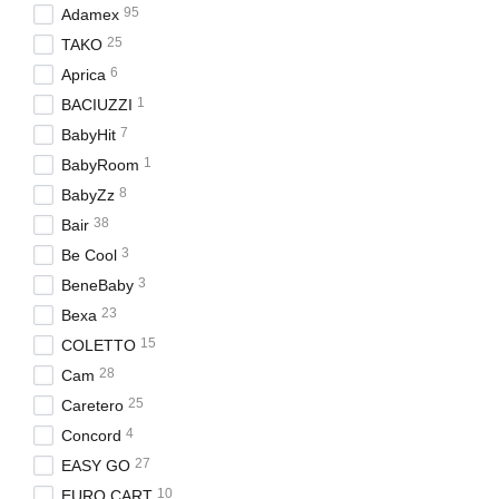
95
Adamex
25
TAKO
6
Aprica
1
BACIUZZI
7
BabyHit
1
BabyRoom
8
BabyZz
38
Bair
3
Be Cool
3
BeneBaby
23
Bexa
15
COLETTO
28
Cam
25
Caretero
4
Concord
27
EASY GO
10
EURO CART