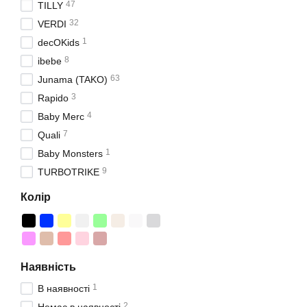
47
TILLY
32
VERDI
1
decOKids
8
ibebe
63
‪Junama (TAKO)
3
Rapido
4
Baby Merc
7
Quali
1
Baby Monsters
9
TURBOTRIKE
Колір
Наявність
1
В наявності
2