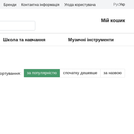
Рус
Укр
Бренди
Контактна інформація
Угода користувача
Мій кошик
Школа та навчання
Музичні інструменти
за популярністю
спочатку дешевше
за назвою
ортування: