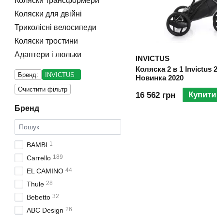
Коляски трансформери
Коляски для двійні
Триколісні велосипеди
Коляски тростини
Адаптери і люльки
INVICTUS
Коляска 2 в 1 Invictus 2
Бренд:
INVICTUS
Новинка 2020
Очистити фільтр
Купити
16 562 грн
Бренд
1
BAMBI
189
Carrello
44
EL CAMINO
28
Thule
32
Bebetto
26
ABC Design