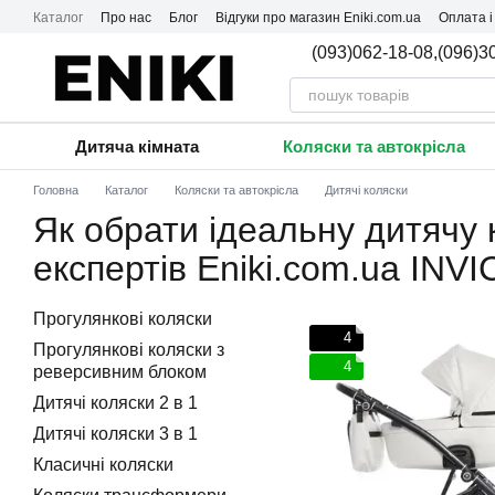
Перейти до основного контенту
Каталог
Про нас
Блог
Відгуки про магазин Eniki.com.ua
Оплата і
(093)062-18-08,
(096)3
Дитяча кімната
Коляски та автокрісла
Головна
Каталог
Коляски та автокрісла
Дитячі коляски
Як обрати ідеальну дитячу 
експертів Eniki.com.ua INV
Прогулянкові коляски
4
Прогулянкові коляски з
4
реверсивним блоком
Дитячі коляски 2 в 1
Дитячі коляски 3 в 1
Класичні коляски