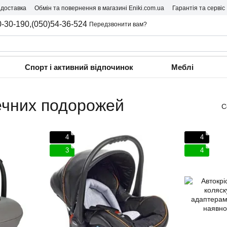
 доставка
Обмін та повернення в магазині Eniki.com.ua
Гарантія та сервіс
0-30-190,
(050)54-36-524
Передзвонити вам?
Спорт і активний відпочинок
Меблі
печних подорожей
С
4
4
3
4