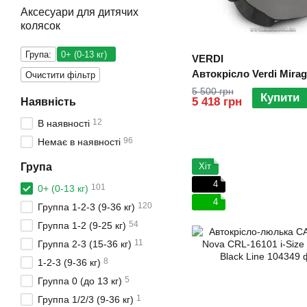
Аксесуари для дитячих
колясок
Група:
0+ (0-13 кг)
VERDI
Автокрісло Verdi Mirag
Очистити фільтр
5 500 грн
Купити
5 418 грн
Наявність
12
В наявності
96
Немає в наявності
Група
Хіт
4
101
0+ (0-13 кг)
4
120
Группа 1-2-3 (9-36 кг)
54
Группа 1-2 (9-25 кг)
11
Группа 2-3 (15-36 кг)
8
1-2-3 (9-36 кг)
5
Группа 0 (до 13 кг)
1
Группа 1/2/3 (9-36 кг)