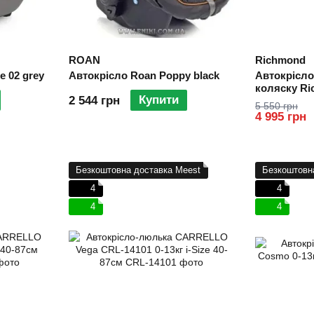
ROAN
Richmond
e 02 grey
Автокрісло Roan Poppy black
Автокрісло
коляску Ri
Купити
2 544 грн
адаптерами
5 550 грн
наявності)
4 995 грн
Безкоштовна доставка Meest
Безкоштовн
4
4
4
4