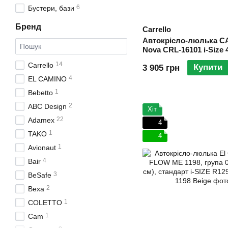
6
Бустери, бази
Бренд
Carrello
Автокрісло-люлька 
Nova CRL-16101 i-Size 
Black Line
14
Carrello
Купити
3 905 грн
4
EL CAMINO
1
Bebetto
2
ABC Design
Хіт
22
Adamex
4
1
TAKO
4
1
Avionaut
4
Bair
3
BeSafe
2
Bexa
1
COLETTO
1
Cam