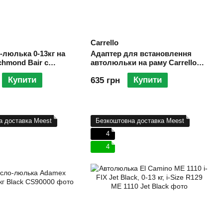
Carrello
-люлька 0-13кг на
Адаптер для встановлення
chmond Bair c
автолюльки на раму Carrello
 на раму (кольори в
Alfa CRL-5508/Ultra CRL-6525
Купити
Купити
635 грн
(maxi-cosi, cabrio fix, pebble
plus, cybex, kiddy)
а доставка Meest
Безкоштовна доставка Meest
4
4