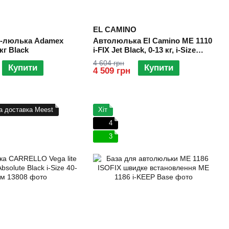
EL CAMINO
о-люлька Аdamex
Автолюлька El Camino ME 1110
кг Black
i-FIX Jet Black, 0-13 кг, i-Size
R129
4 604 грн
Купити
Купити
4 509 грн
а доставка Meest
Хіт
4
3