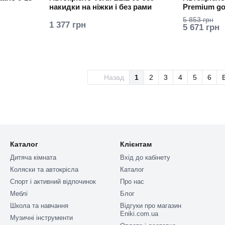
накидки на ніжки і без рами
Premium go
5 853 грн
1 377 грн
5 671 грн
Назад
1
2
3
4
5
6
Каталог
Клієнтам
Дитяча кімната
Вхід до кабінету
Коляски та автокрісла
Каталог
Спорт і активний відпочинок
Про нас
Меблі
Блог
Школа та навчання
Відгуки про магазин
Eniki.com.ua
Музичні інструменти