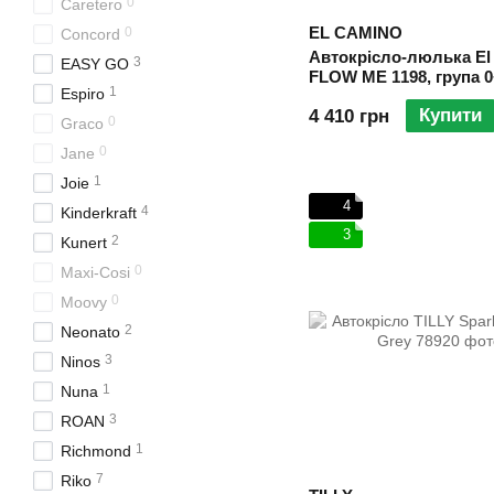
0
Caretero
EL CAMINO
0
Concord
Автокрісло-люлька El 
3
EASY GO
FLOW ME 1198, група 0
1
Espiro
см), стандарт i-SIZE R
Купити
4 410 грн
0
Graco
0
Jane
1
Joie
4
4
Kinderkraft
3
2
Kunert
0
Maxi-Cosi
0
Moovy
2
Neonato
3
Ninos
1
Nuna
3
ROAN
1
Richmond
7
Riko