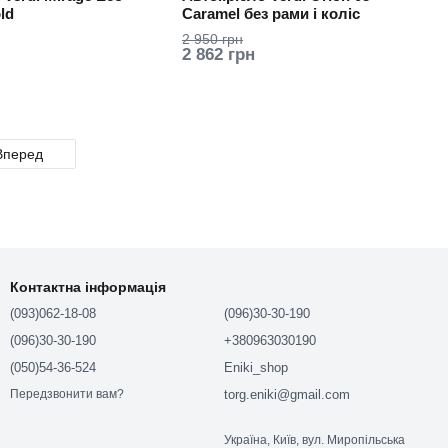
ld
Caramel без рами і коліс
2 950 грн
2 862 грн
Вперед
Контактна інформація
(093)062-18-08
(096)30-30-190
(096)30-30-190
+380963030190
(050)54-36-524
Eniki_shop
torg.eniki@gmail.com
Передзвонити вам?
Україна, Київ, вул. Миропільська