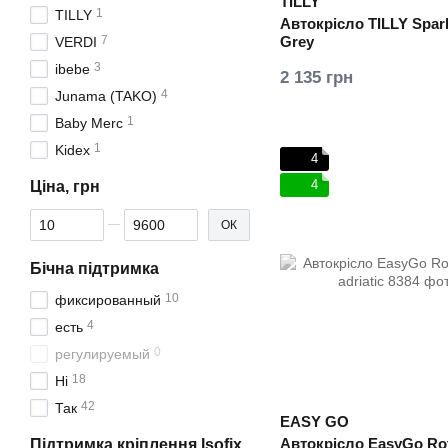
TILLY
1
TILLY
Автокрісло TILLY Spark
7
Grey
VERDI
3
ibebe
2 135 грн
4
‪Junama (TAKO)
1
Baby Merc
1
Kidex
4
4
Ціна, грн
Від Ціна, грн
До Ціна, грн
ОК
Бічна підтримка
10
фиксированный
4
есть
0
регулируемый
18
Нi
42
Так
EASY GO
Автокрісло EasyGo Rot
Підтримка кріплення Isofix