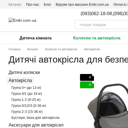
Перейти до основного контенту
Каталог
Про нас
Блог
Відгуки про магазин Eniki.com.ua
Оплата і
(093)062-18-08,
(096)3
Дитяча кімната
Коляски та автокрісла
Головна
Каталог
Коляски та автокрісла
Автокрісла
Дитячі автокрісла для без
Дитячі коляски
4
Автокрісла
4
Група 0+ (до 13 кг)
Група 0/1 (до 18 кг)
Група 1-2 (9-25 кг)
Група 0/1/2/3 (0-36 кг)
Група 2-3 (15-36 кг)
Бустери, база для автокрісла
Аксесуари для автокрісел