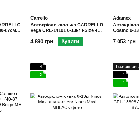
Carrello
Adamex
CARRELLO
Автокрісло-люлька CARRELLO
Автокрісл
40-87см
Vega CRL-14101 0-13кг i-Size 40-
Cosmo 0-13
87см
Купити
4 890 грн
7 053 грн
4
Безкоштовн
3
4
4