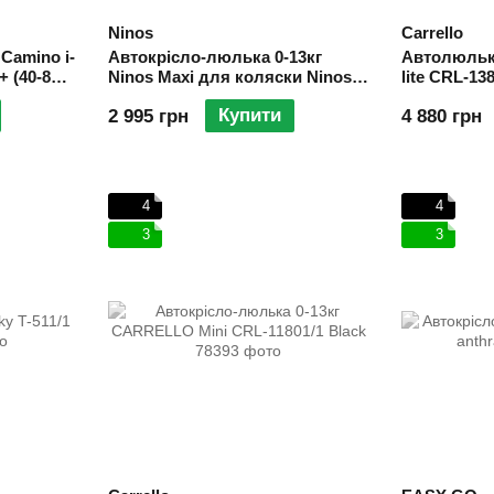
Ninos
Carrello
Camino i-
Автокрісло-люлька 0-13кг
Автолюльк
+ (40-87
Ninos Maxi для коляски Ninos
lite CRL-138
129 Beige
Maxi
Size 40-87с
Купити
2 995 грн
4 880 грн
4
4
3
3