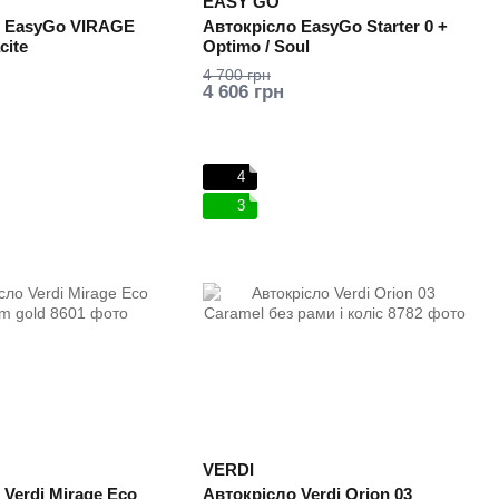
EASY GO
о EasyGo VIRAGE
Автокрісло EasyGo Starter 0 +
cite
Optimo / Soul
4 700 грн
4 606 грн
4
3
VERDI
 Verdi Mirage Eco
Автокрісло Verdi Orion 03