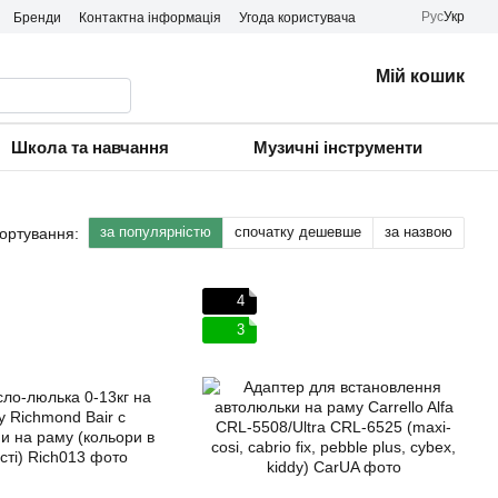
Рус
Укр
Бренди
Контактна інформація
Угода користувача
Мій кошик
Школа та навчання
Музичні інструменти
за популярністю
спочатку дешевше
за назвою
ортування:
4
3