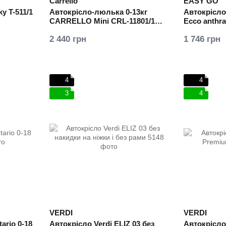
Carrello
EASY GO
y T-511/1
Автокрісло-люлька 0-13кг
Автокрісл
CARRELLO Mini CRL-11801/1
Ecco anthra
Black
2 440 грн
1 746 грн
4
4
3
4
VERDI
VERDI
ario 0-18
Автокрісло Verdi ELIZ 03 без
Автокрісло