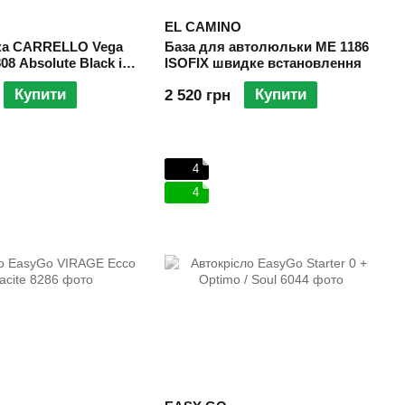
EL CAMINO
а CARRELLO Vega
База для автолюльки ME 1186
08 Absolute Black i-
ISOFIX швидке встановлення
м
Купити
Купити
2 520 грн
4
4