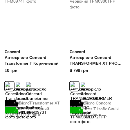
Concord
Concord
Автокрісло Concord
Автокрісло Concord
Transformer T Коричневий
TRANSFORMER XT PRO
Червоний
10 грн
6 798 грн
4
4
3
4