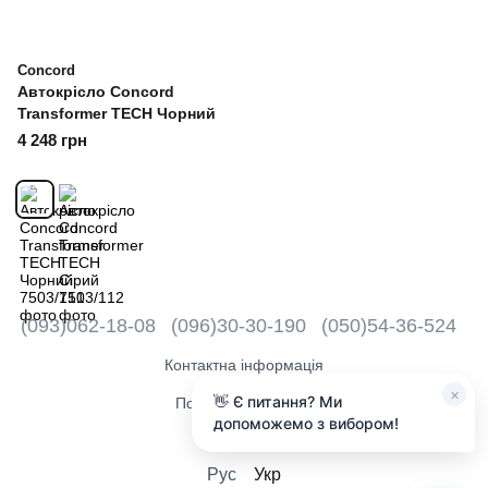
Concord
Автокрісло Concord
Transformer TECH Чорний
4 248 грн
(093)062-18-08
(096)30-30-190
(050)54-36-524
Контактна інформація
×
👋 Є питання? Ми
Повна версія сайту
допоможемо з вибором!
2018 - 2026
Рус
Укр