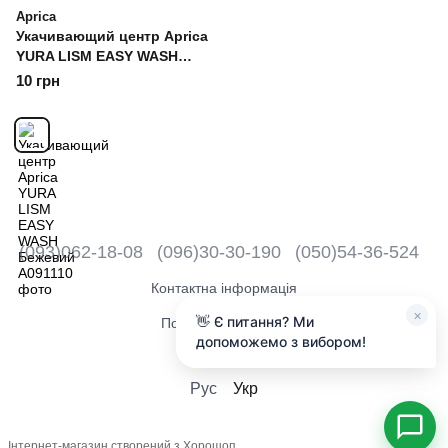
Aprica
Укачивающий центр Aprica
YURA LISM EASY WASH
Бежевий
10 грн
(093)062-18-08
(096)30-30-190
(050)54-36-524
Контактна інформація
×
👋 Є питання? Ми
Повна версія сайту
допоможемо з вибором!
2018 - 2026
Рус
Укр
Інтернет-магазин створений з Хорошоп