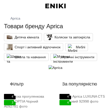
Aprica
Товари бренду Aprica
Дитяча кімната
Коляски та автокрісла
Спорт і активний відпочинок
Меблі
Школа та навчання
Музичні інструменти
Фільтр
За популярністю
4
4
3
4