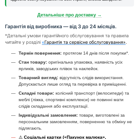
Детальніше про доставку →
Гарантія від виробника — від 3 до 24 місяців.
*Детальні умови гарантійного обслуговування та правила
читайте у розділі
«
Гарантія та сервісне обслуговування»
.
Термін повернення:
протягом 14 днів після покупки*.
Стан товару:
оригінальна упаковка, наявність усіх
ярликів, заводських плівок та наклейок.
Товарний вигляд:
відсутність слідів використання.
Допускається лише огляд та перевірка в приміщенні.
Складні товари:
колісний транспорт (велосипеди) та
меблі (ліжка, спортивні комплекси) не повинні мати
слідів складання або експлуатації.
Індивідуальні замовлення:
товари, виготовлені за
персональним замовленням, поверненню та обміну не
підлягають.
⚠️
Соціальні картки («Пакунок малюка»,