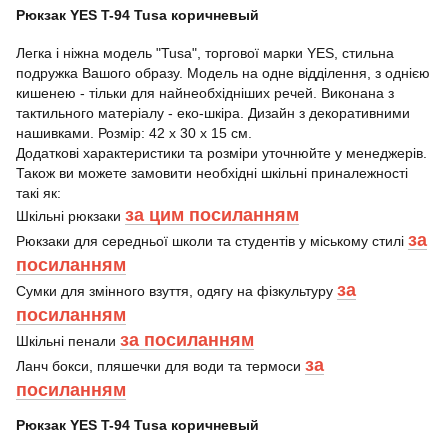
Рюкзак YES T-94 Tusa коричневый
Легка і ніжна модель "Tusa", торгової марки YES, стильна
подружка Вашого образу. Модель на одне відділення, з однією
кишенею - тільки для найнеобхідніших речей. Виконана з
тактильного матеріалу - еко-шкіра. Дизайн з декоративними
нашивками. Розмір: 42 х 30 х 15 см.
Додаткові характеристики та розміри уточнюйте у менеджерів.
Також ви можете замовити необхідні шкільні приналежності
такі як:
за цим посиланням
Шкільні рюкзаки
за
Рюкзаки для середньої школи та студентів у міському стилі
посиланням
за
Сумки для змінного взуття, одягу на фізкультуру
посиланням
за посиланням
Шкільні пенали
за
Ланч бокси, пляшечки для води та термоси
посиланням
Рюкзак YES T-94 Tusa коричневый