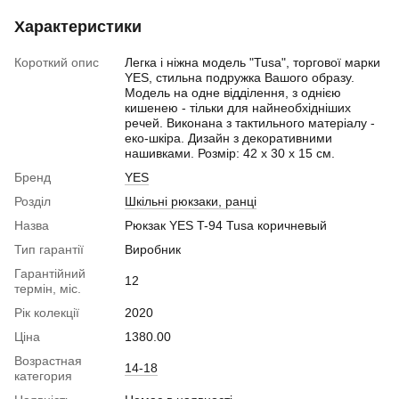
Характеристики
Короткий опис
Легка і ніжна модель "Tusa", торгової марки
YES, стильна подружка Вашого образу.
Модель на одне відділення, з однією
кишенею - тільки для найнеобхідніших
речей. Виконана з тактильного матеріалу -
еко-шкіра. Дизайн з декоративними
нашивками. Розмір: 42 х 30 х 15 см.
Бренд
YES
Розділ
Шкільні рюкзаки, ранці
Назва
Рюкзак YES T-94 Tusa коричневый
Тип гарантії
Виробник
Гарантійний
12
термін, міс.
Рік колекції
2020
Ціна
1380.00
Возрастная
14-18
категория