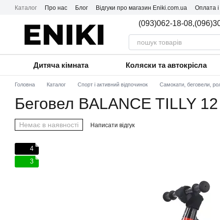
Перейти до основного контенту
Каталог
Про нас
Блог
Відгуки про магазин Eniki.com.ua
Оплата і
(093)062-18-08,
(096)3
Дитяча кімната
Коляски та автокрісла
Головна
Каталог
Спорт і активний відпочинок
Самокати, беговели, ро
Беговел BALANCE TILLY 12
Немає в наявності
Написати відгук
4
3