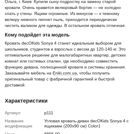
Ольга, г. Киев: Купили сыну-подростку на замену старой
кровати. Очень нравится велюровый бортик — не холодно
спать у стены. Ящики огромные. Из минусов — к темному
велюру немного липнет пыль, приходится периодически
чистить валиком для одежды. В остальном кровать отличная.
Кому подойдет эта модель
Кровать decOKids Sonya 4 станет идеальным выбором для
школьников, студентов и взрослых с весом до 120-140 кг. Это
оптимальное решение для малогабаритных квартир, детских
комнат или гостевых спален, где необходимо совместить
функцию дивана, полноценной кровати и системы хранения.
Заказывайте мебель на
Eniki.com.ua
, чтобы получить
оригинальный товар с фабричной гарантией и быстрой
доставкой.
Характеристики
Артикул
p111
Название
Угловая кровать-диван decOKids Sonya 4 с
модификации
ящиками (200х90 см) Color1
Цена
8895.00