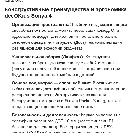
каталоге.
Конструктивные преимущества и эргономика
decOKids Sonya 4
Организация пространства:
Глубокие выдвижные ящики
способны полностью заменить небольшой комод. Они
идеально подходят для хранения постельного белья,
сезонной одежды или игрушек. (Доступна комплектация
без ящиков для экономии бюджета).
Универсальная сборка (Лайфхак):
Конструкция
позволяет собрать угловую спинку с любой стороны
(левую или правую). Это снимает все ограничения при
будущих перестановках мебели в детской.
Основа под матрас — сплошной щит:
В отличие от
гибких ламелей, жесткий щит обеспечивает равномерное
распределение веса. Это критически важно для
беспружинных матрасов и блоков Pocket Spring, так как
предотвращает деформацию наполнителя.
Безопасность и долговечность:
Каркас выполнен из
сертифицированного ДСП 16 мм (класс эмиссии Е1 —
безопасно для спален). Все торцы защищены ПВХ-
кромкой (0,45 мм) от сколов и проникновения влаги.