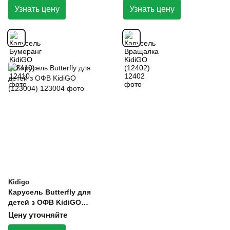
Узнать цену
Узнать цену
Kidigo
Карусель Butterfly для
детей з ОФВ KidiGO
(123004)
Цену уточняйте