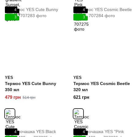
4
4
3
3
YES
YES
Термос YES Cute Bunny
Термос YES Сosmic Beetle
350 мл
320 мл
479 грн
621 грн
514 грн
4
4