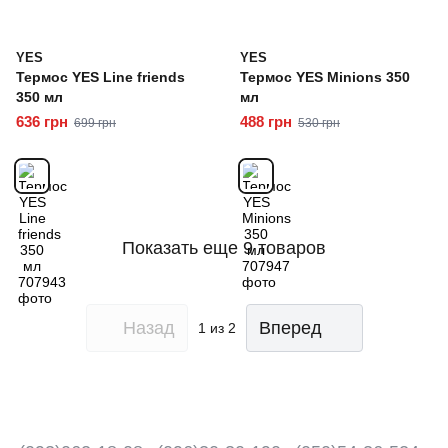
YES
YES
Термос YES Line friends
Термос YES Minions 350
350 мл
мл
636 грн
488 грн
699 грн
530 грн
Показать еще 9 товаров
Назад
Вперед
1
из 2