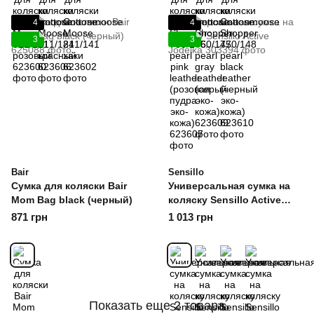
4
4
3
3
Bair
Sensillo
Сумка для коляски Bair
Универсальная сумка на
Mom Bag black (черный)
коляску Sensillo Active
Jodelka
871 грн
1 013 грн
Показать еще 2 товара