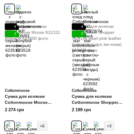
4
4
3
3
Cottonmoose
Cottonmoose
Сумка для коляски
Сумка для коляски
Cottonmoose Moose
Cottonmoose Shopper
811/111 розовый
750/146 pearl pink leather
2 274 грн
2 199 грн
(розовая пудра эко-кожа)
+6
+3