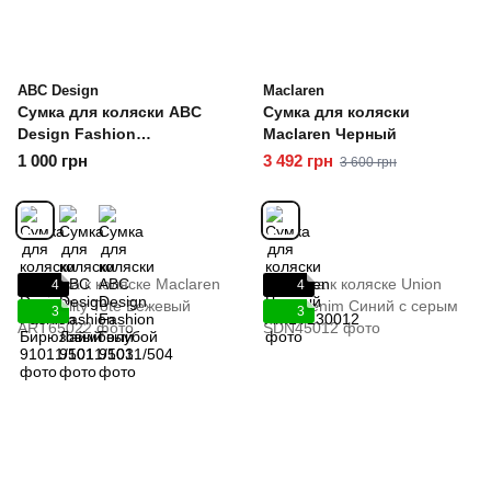
ABC Design
Maclaren
Сумка для коляски ABC
Сумка для коляски
Design Fashion
Maclaren Черный
Бирюзовый
1 000 грн
3 492 грн
3 600 грн
4
4
3
3