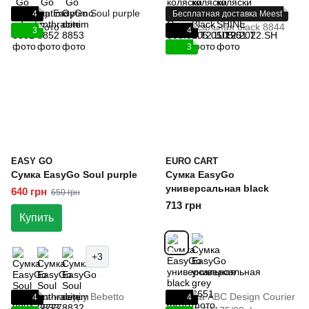
4
Бесплатная доставка Meest
3
4
3
EASY GO
EURO CART
Сумка EasyGo Soul purple
Сумка EasyGo
универсальная black
640 грн
650 грн
713 грн
Купить
+3
4
4