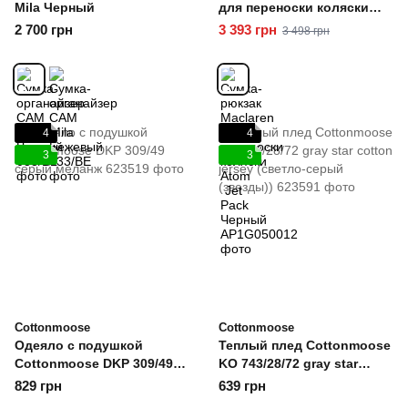
Mila Черный
для переноски коляски
Atom Jet Pack Черный
2 700 грн
3 393 грн
3 498 грн
4
4
3
3
Cottonmoose
Cottonmoose
Одеяло с подушкой
Теплый плед Cottonmoose
Cottonmoose DKP 309/49
KO 743/28/72 gray star
серый меланж
cotton jersey (светло-
829 грн
639 грн
серый (звезды))