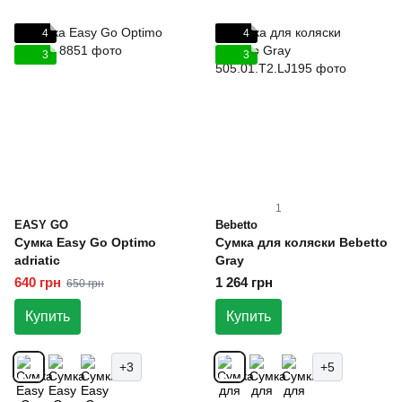
4
4
3
3
1
EASY GO
Bebetto
Сумка Easy Go Optimo
Сумка для коляски Bebetto
adriatic
Gray
640 грн
1 264 грн
650 грн
Купить
Купить
+3
+5