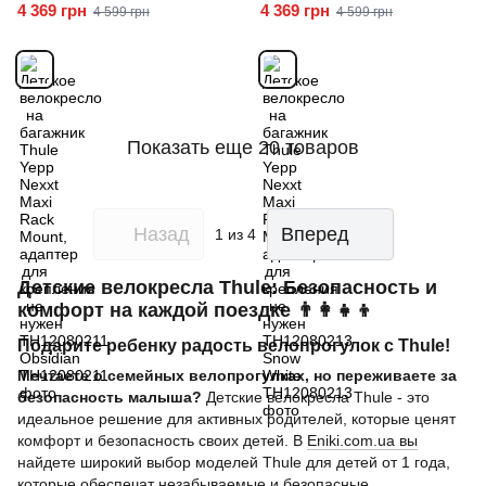
Maxi Rack Mount, адаптер
Maxi Rack Mount, адаптер
4 369 грн
4 369 грн
4 599 грн
4 599 грн
для крепления не нужен
для крепления не нужен
TH12080211 Obsidian
TH12080213 Snow White
Показать еще 20 товаров
Назад
Вперед
1
из 4
Детские велокресла Thule: Безопасность и
комфорт на каждой поездке 👨‍👩‍👧‍👦
Подарите ребенку радость велопрогулок с Thule!
Мечтаете о семейных велопрогулках, но переживаете за
безопасность малыша?
Детские велокресла Thule - это
идеальное решение для активных родителей, которые ценят
комфорт и безопасность своих детей. В
Eniki.com.ua вы
найдете широкий выбор моделей Thule для детей от 1 года,
которые обеспечат незабываемые и безопасные