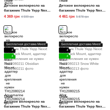
Thule
Thule
Детское велокресло на
Детское велокресло на
багажник Thule Yepp Nexxt
багажник Thule Yepp Nexxt
Maxi Rack Mount, адаптер
Maxi Rack Mount, адаптер
4 369 грн
4 461 грн
4 599 грн
5 878 грн
для крепления не нужен
для крепления не нужен
TH12080214 Aquamarine
TH12080215 Mint
Бесплатная доставка Meest
Бесплатная доставка Meest
4
4
4
4
Thule
Thule
Детское велокресло на
Детское велокресло на
багажник Thule Yepp Nexxt
багажник Thule Yepp Nexxt