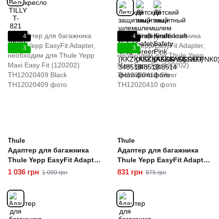
4
4
3
3
Thule
Thule
Адаптер для багажника
Адаптер для багажника
Thule Yepp EasyFit Adapter,
Thule Yepp EasyFit Adapter,
необходим для Thule Yepp
необходим для Thule Yepp
1 036 грн
831 грн
1 090 грн
875 грн
Maxi Easy Fit (120202)
Maxi Easy Fit (120202)
TH12020409 Black
TH12020410 Silver