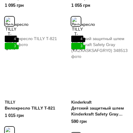
1 095 грн
1 055 грн
4
4
3
3
TILLY
Kinderkraft
Велокресло TILLY T-821
Детский защитный шлем
Kinderkraft Safety Gray
1 015 грн
(KKZKASKSAFGRY0)
590 грн