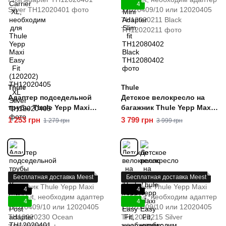
4
Thule
Thule
Адаптер подседельной
Детское велокресло на
трубы Thule Yepp Maxi
багажник Thule Yepp Maxi
Seat Post adapter
Easy Fit, необходим
1 253 грн
3 799 грн
1 279 грн
3 999 грн
TH12020401 Silver
адаптер 12020409/10 или
12020405 TH12020211 Black
Бесплатная доставка Meest
Бесплатная доставка Meest
4
4
4
4