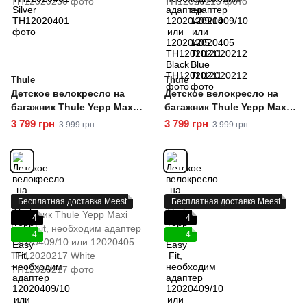
Thule
Thule
Детское велокресло на
Детское велокресло на
багажник Thule Yepp Maxi
багажник Thule Yepp Maxi
Easy Fit, необходим
Easy Fit, необходим
3 799 грн
3 799 грн
3 999 грн
3 999 грн
адаптер 12020409/10 или
адаптер 12020409/10 или
12020405 TH12020230
12020405 TH12020215
Ocean
Silver
Бесплатная доставка Meest
Бесплатная доставка Meest
4
4
4
4