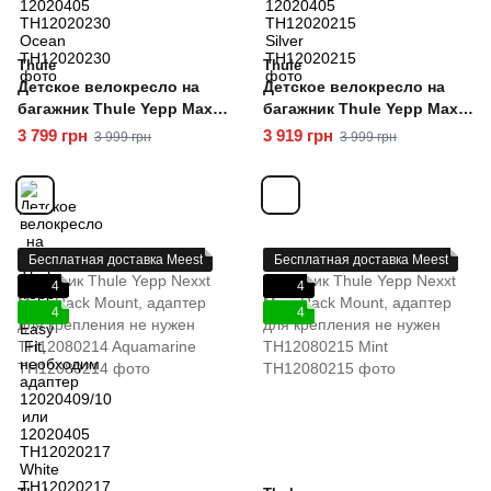
Thule
Thule
Детское велокресло на
Детское велокресло на
багажник Thule Yepp Maxi
багажник Thule Yepp Maxi
Easy Fit, необходим
Easy Fit, необходим
3 799 грн
3 919 грн
3 999 грн
3 999 грн
адаптер 12020409/10 или
адаптер 12020409/10 или
12020405 TH12020217
12020405 TH12020216
White
Brown
Бесплатная доставка Meest
Бесплатная доставка Meest
4
4
4
4