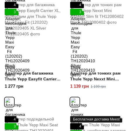
4
4
3
3
Thule
Thule
Адаптер для багажника
Адаптер для тонких рам
Thule Yepp Easyfit Carrier
Thule Yepp Nexxt Mini
XL, необходим для Thule
Adapter Slim fit TH12080402
1 277 грн
1 139 грн
1 199 грн
Yepp Maxi Easy Fit (120202)
Black
TH12020405 XL Silver
4
Бесплатная доставка Meest
3
4