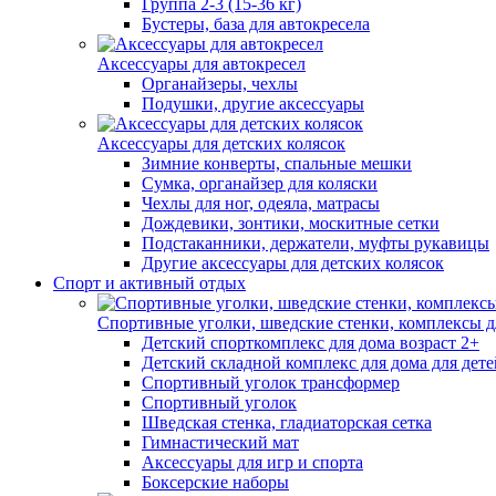
Группа 2-3 (15-36 кг)
Бустеры, база для автокресела
Аксессуары для автокресел
Органайзеры, чехлы
Подушки, другие аксессуары
Аксессуары для детских колясок
Зимние конверты, спальные мешки
Сумка, органайзер для коляски
Чехлы для ног, одеяла, матрасы
Дождевики, зонтики, москитные сетки
Подстаканники, держатели, муфты рукавицы
Другие аксессуары для детских колясок
Спорт и активный отдых
Спортивные уголки, шведские стенки, комплексы д
Детский спорткомплекс для дома возраст 2+
Детский складной комплекс для дома для детей
Спортивный уголок трансформер
Спортивный уголок
Шведская стенка, гладиаторская сетка
Гимнастический мат
Аксессуары для игр и спорта
Боксерские наборы