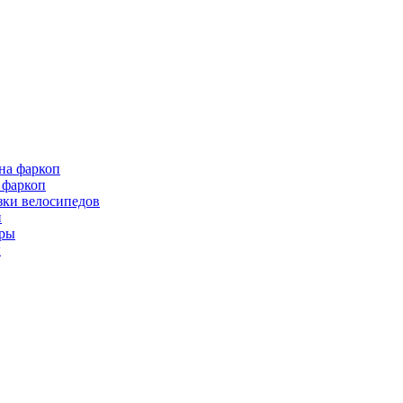
 фаркоп
зки велосипедов
и
ы