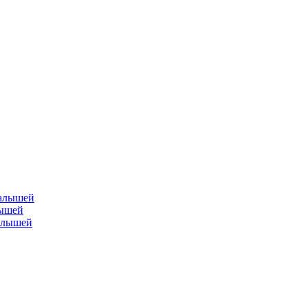
лышей
малышей