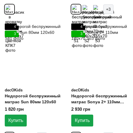
+3
4
4
3
3
decOKids
decOKids
Недорогой беспружинный
Недорогой беспружинный
матрас Sun 80мм 120х60
матрас Sonya 2+ 110мм
140х70
1 820 грн
2 930 грн
Купить
Купить