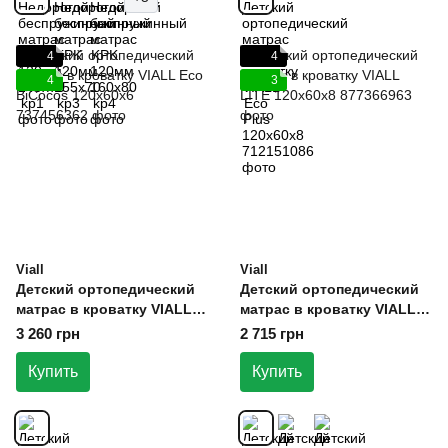
4
4
4
3
Viall
Viall
Детский ортопедический
Детский ортопедический
матрас в кроватку VIALL
матрас в кроватку VIALL
Eco BiCocos 120х60х6
LITE 120х60х8
3 260 грн
2 715 грн
Купить
Купить