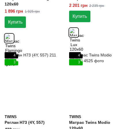
120х60
2 201 грн
2 235 грн
1 896 грн
1 925 грн
Купить
Купить
4
4
3
3
TWINS
TWINS
Реглан H73 (4Y, 557)
Матрас Twins Modio
120х60