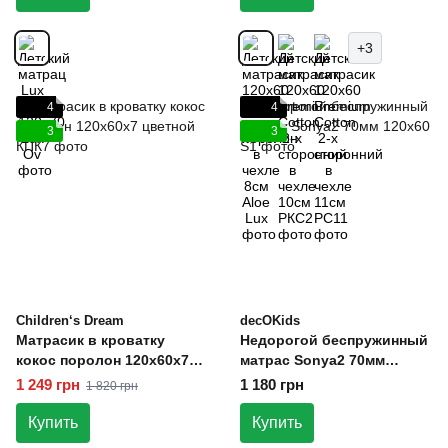
+3
4
4
3
3
Children‘s Dream
decOKids
Матрасик в кроватку
Недорогой беспружинный
кокос поролон 120х60х7
матрас Sonya2 70мм
цветной
120х60
1 249 грн
1 180 грн
1 820 грн
Купить
Купить