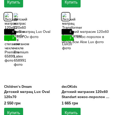
Купить
Купить
4
4
3
3
Children‘s Dream
decOKids
Детский матрац Lux Oval
Детский матрасик 120х60
120х70
Standart кокос-поролон в
чехле 8см
2 550 грн
1 665 грн
Купить
Купить