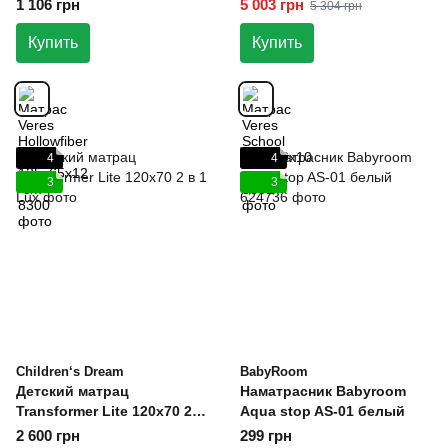
1 106 грн
5 003 грн
5 304 грн
Купить
Купить
4
4
3
3
Children‘s Dream
BabyRoom
Детский матрац
Наматрасник Babyroom
Transformer Lite 120х70 2 в
Aqua stop AS-01 белый
1
2 600 грн
299 грн