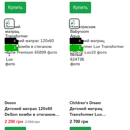
Купить
Купить
4
4
3
3
Deson
Children‘s Dream
Детский матрас 120х60
Детский матрац
DeSon комби в стеганом
Transformer Lux
чехле Premium
Transformer 120х70
2 290 грн
2 700 грн
2 550 грн