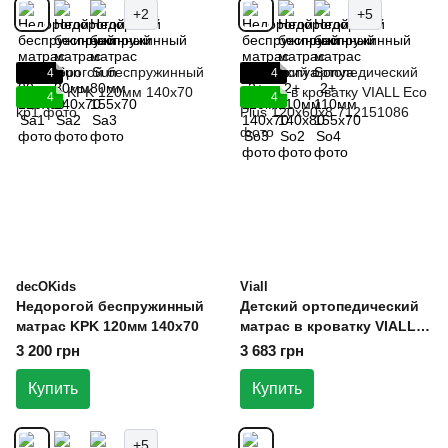
+2
+5
4
4
4
4
decOKids
Viall
Недорогой беспружинный
Детский ортопедический
матрас KPK 120мм 140х70
матрас в кроватку VIALL
Eco Plus 120х60х8
3 200 грн
3 683 грн
Купить
Купить
+5