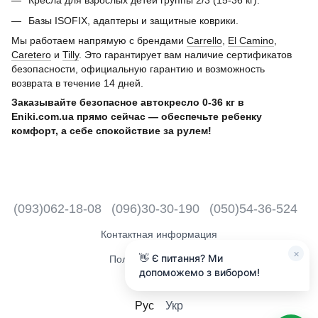
Кресла для взрослых детей группы 2/3 (15-36 кг).
Базы ISOFIX, адаптеры и защитные коврики.
Мы работаем напрямую с брендами
Carrello
,
El Camino
,
Caretero
и
Tilly
. Это гарантирует вам наличие сертификатов
безопасности, официальную гарантию и возможность
возврата в течение 14 дней.
Заказывайте безопасное автокресло 0-36 кг в
Eniki.com.ua прямо сейчас — обеспечьте ребенку
комфорт, а себе спокойствие за рулем!
(093)062-18-08
(096)30-30-190
(050)54-36-524
Контактная информация
×
👋 Є питання? Ми
Полная версия сайта
допоможемо з вибором!
2018 - 2026
Рус
Укр