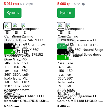
Gray, 40-150 см, 360°, Isofix
40-150 см, 360°, Isofix
5 011 грн
5 098 грн
6 412 грн
5 220 грн
Купить
Купить
НОВИНКА
НОВИНКА
3
Хит
3
3
3
Carrello
EL CAMINO
Автокресло CARRELLO
Автокресло детское El
Meteorit+ CRL-17515 i-Size
Camino ME 1188 i-HOLD i-
40-150 см ISOFIX 360°
SIZE Isofix 360° Natural
9 240 грн
5 650 грн