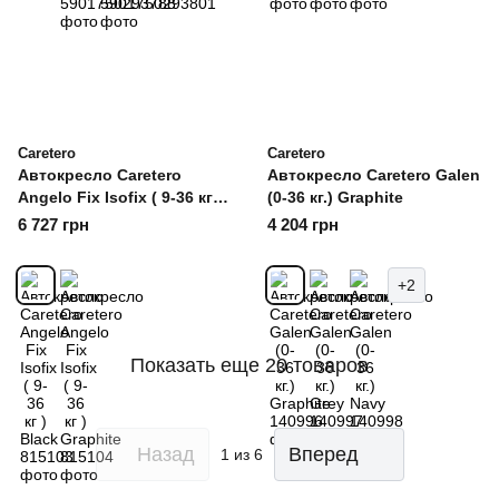
Caretero
Caretero
Автокресло Caretero
Автокресло Caretero Galen
Angelo Fix Isofix ( 9-36 кг )
(0-36 кг.) Graphite
Black
6 727 грн
4 204 грн
+2
Показать еще 20 товаров
Назад
Вперед
1
из 6