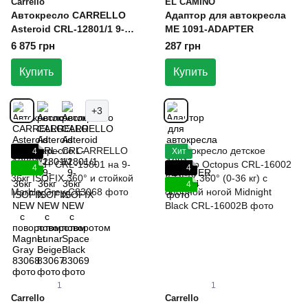
Carrello
EL CAMINO
Автокресло CARRELLO
Адаптор для автокресла
Asteroid CRL-12801/1 9-
ME 1091-ADAPTER
36кг ISOFIX NEW c
6 875 грн
287 грн
поворотом Magnet Gray
Купить
Купить
+3
4
Хит
4
4
4
1
1
Carrello
Carrello