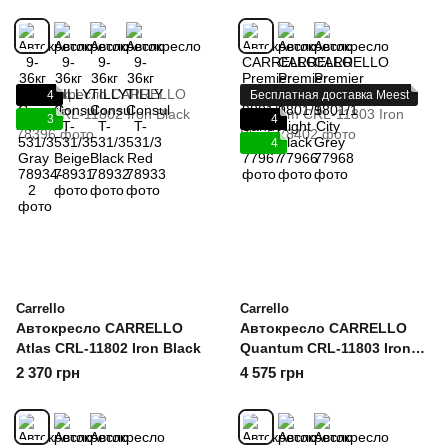
4
Бесплатная доставка Meest
3
4
4
Carrello
Carrello
Автокресло CARRELLO
Автокресло CARRELLO
Atlas CRL-11802 Iron Black
Quantum CRL-11803 Iron
Black
2 370 грн
4 575 грн