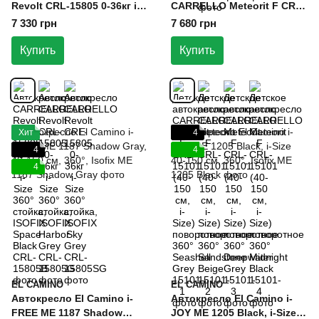
Revolt CRL-15805 0-36кг i-
CARRELLO Meteorit F CRL-
Size 360° стойка, ISOFIX
15101 (40-150 см, i-Size)
7 330 грн
7 680 грн
Space Black
поворотное 360° Seashell
Grey
Купить
Купить
Хит
4
4
4
4
EL CAMINO
EL CAMINO
Автокресло El Camino i-
Автокресло El Camino i-
FREE ME 1187 Shadow
JOY ME 1205 Black, i-Size