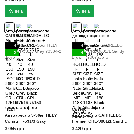
Marble Grey
Beige
Купить
Купить
4
4
3
4
TILLY
Carrello
Автокресло 9-36кг TILLY
Автокресло CARRELLO
Consul T-531/3 Gray
Premier CRL-9801/1 Sandy
Brown
3 055 грн
3 420 грн