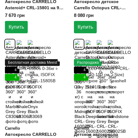
Автокресло CARRELLO
Автокресло детское
Asteroid+ CRL-15801 на 9-
Carrello Octopus CRL-
36кг ISOFIX 360° и стойкой
16002 ISOFIX 360° (0-36 кг)
7 670 грн
8 080 грн
Marble Grey
с опорной ногой Midnight
Black
Купить
Купить
Бесплатная доставка Meest
Распродажа
4
4
4
4
1
Carrello
Carrello
Автокресло CARRELLO
Детское автокресло