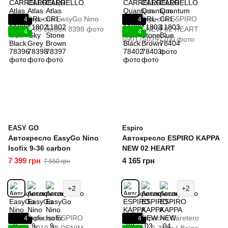
4
4
4
4
EASY GO
Espiro
Автокресло EasyGo Nino
Автокресло ESPIRO KAPPA
Isofix 9-36 carbon
NEW 02 HEART
7 399 грн
4 165 грн
7 550 грн
+2
+2
4
4