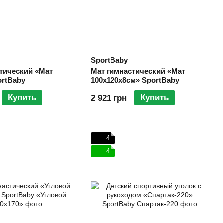
SportBaby
тический «Мат
Мат гимнастический «Мат
ortBaby
100х120х8см» SportBaby
Купить
Купить
2 921 грн
4
4