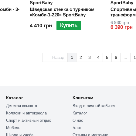
SportBaby
SportBaby
мби - 3-
Шведская стенка с турником
Спортивны
«Комби-1-220» SportBaby
трансформе
SportBaby
6 930 грн
Купить
4 410 грн
6 390 грн
Назад
1
2
3
4
5
6
...
1
Каталог
Клиентам
Детская комната
Вход в личный кабинет
Коляски и автокресла
Каталог
Спорт и активный отдых
О нас
Мебель
Блог
Школа и учеба
Отзывы о магазине