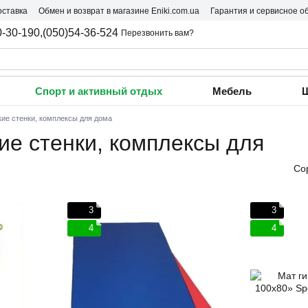
оставка
Обмен и возврат в магазине Eniki.com.ua
Гарантия и сервисное о
0-30-190,
(050)54-36-524
Перезвонить вам?
Спорт и активный отдых
Мебель
Ш
ие стенки, комплексы для дома
ие стенки, комплексы для
Со
3
3
4
4