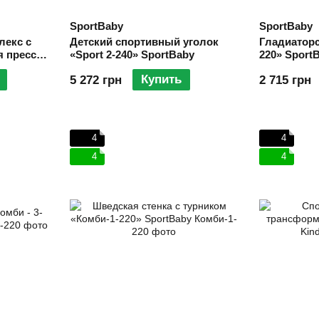
SportBaby
SportBaby
лекс с
Детский спортивный уголок
Гладиаторс
я пресса
«Sport 2-240» SportBaby
220» Sport
Купить
5 272 грн
2 715 грн
4
4
4
4