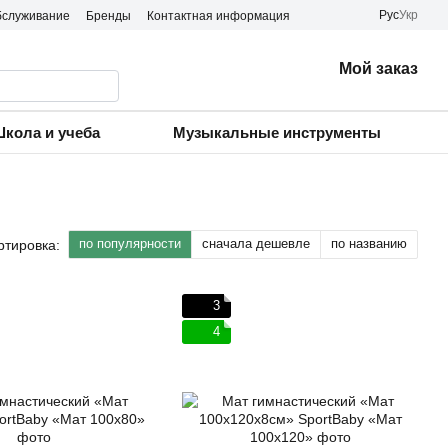
Рус
Укр
бслуживание
Бренды
Контактная информация
Мой заказ
кола и учеба
Музыкальные инструменты
по популярности
сначала дешевле
по названию
ртировка:
3
4