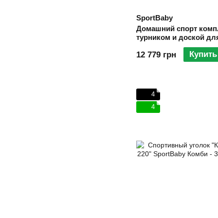
SportBaby
Домашний спорт комп
турником и доской дл
"Sport 5-220"
Купить
12 779 грн
4
4