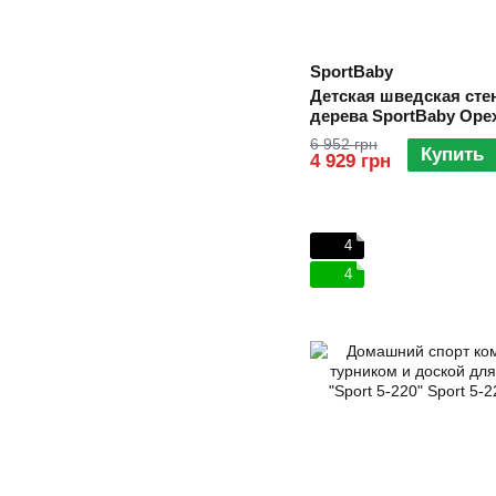
SportBaby
Детская шведская стен
дерева SportBaby Орех
турником и кольцами)
6 952 грн
Купить
4 929 грн
4
4