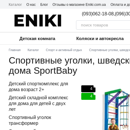
Перейти к основному контенту
Каталог
О нас
Блог
Отзывы о магазине Eniki.com.ua
Оплата и д
Пользовательское соглашение
(093)062-18-08,
(096)3
Детская комната
Коляски и автокресла
Главная
Каталог
Спорт и активный отдых
Спортивные уголки, шведск
Спортивные уголки, шведск
дома SportBaby
Детский спорткомплекс для
4
дома возраст 2+
4
Детский складной комплекс
для дома для детей с двух
лет
Спортивный уголок
трансформер