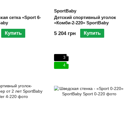
SportBaby
кая сетка «Sport 6-
Детский спортивный уголок
Baby
«Комби-2-220» SportBaby
Купить
Купить
5 204 грн
3
4