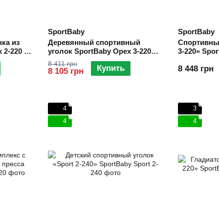
SportBaby
SportBaby
ка из
Деревянный спортивный
Спортивны
 2-220 (с
уголок SportBaby Орех 3-220
3-220» Spo
(Шведская стенка для дома)
8 411 грн
Купить
8 448 грн
8 105 грн
4
3
4
4