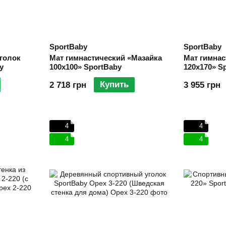
SportBaby
SportBaby
голок
Мат гимнастический «Мазайка
Мат гимнас
y
100х100» SportBaby
120х170» S
Купить
2 718 грн
3 955 грн
4
4
4
4