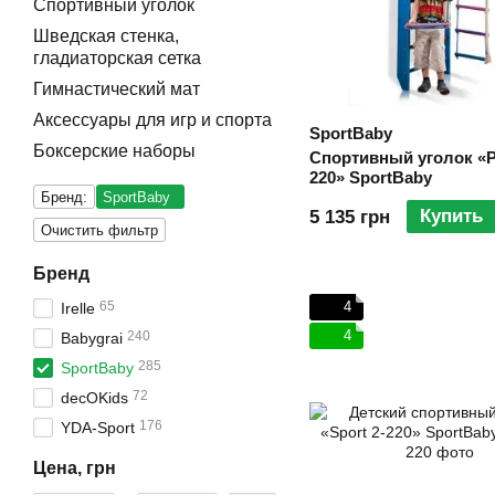
Спортивный уголок
Шведская стенка,
гладиаторская сетка
Гимнастический мат
Аксессуары для игр и спорта
SportBaby
Боксерские наборы
Спортивный уголок «Р
220» SportBaby
Бренд:
SportBaby
Купить
5 135 грн
Очистить фильтр
Бренд
65
4
Irelle
4
240
Babygrai
285
SportBaby
72
decOKids
176
YDA-Sport
Цена, грн