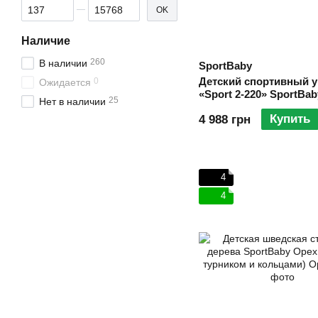
От Цена, грн
До Цена, грн
OK
Наличие
260
В наличии
SportBaby
Детский спортивный у
0
Ожидается
«Sport 2-220» SportBab
25
Нет в наличии
Купить
4 988 грн
4
4