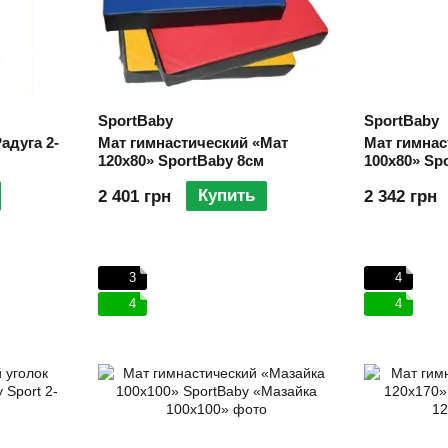
SportBaby
SportBaby
адуга 2-
Мат гимнастический «Мат
Мат гимнас
120х80» SportBaby 8см
100х80» Sp
Купить
2 401 грн
2 342 грн
3
4
4
4