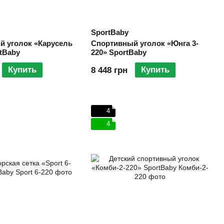
SportBaby
й уголок «Карусель
Спортивный уголок «Юнга 3-
rtBaby
220» SportBaby
Купить
Купить
8 448 грн
4
4