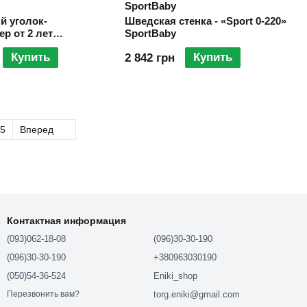
SportBaby
й уголок-
Шведская стенка - «Sport 0-220»
р от 2 лет
SportBaby
Купить
Купить
2 842 грн
5
Вперед
Контактная информация
(093)062-18-08
(096)30-30-190
(096)30-30-190
+380963030190
(050)54-36-524
Eniki_shop
torg.eniki@gmail.com
Перезвонить вам?