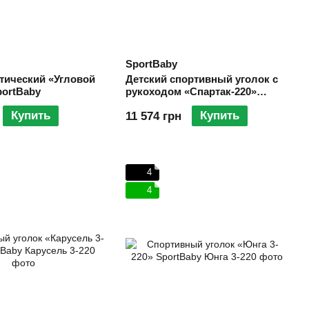
SportBaby
тический «Угловой
Детский спортивный уголок с
portBaby
рукоходом «Спартак-220»
SportBaby
Купить
Купить
11 574 грн
4
4