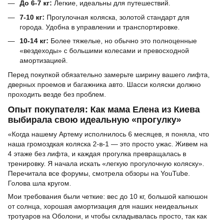
До 6-7 кг:
Легкие, идеальны для путешествий.
7-10 кг:
Прогулочная коляска, золотой стандарт для
города. Удобна в управлении и транспортировке.
10-14 кг:
Более тяжелые, но обычно это полноценные
«вездеходы» с большими колесами и превосходной
амортизацией.
Перед покупкой обязательно замерьте ширину вашего лифта,
дверных проемов и багажника авто. Шасси коляски должно
проходить везде без проблем.
Опыт покупателя: Как мама Елена из Киева
выбирала свою идеальную «прогулку»
«Когда нашему Артему исполнилось 6 месяцев, я поняла, что
наша громоздкая коляска 2-в-1 — это просто ужас. Живем на
4 этаже без лифта, и каждая прогулка превращалась в
тренировку. Я начала искать «легкую прогулочную коляску».
Перечитала все форумы, смотрела обзоры на YouTube.
Голова шла кругом.
Мои требования были четкие: вес до 10 кг, большой капюшон
от солнца, хорошая амортизация для наших неидеальных
тротуаров на Оболони, и чтобы складывалась просто, так как