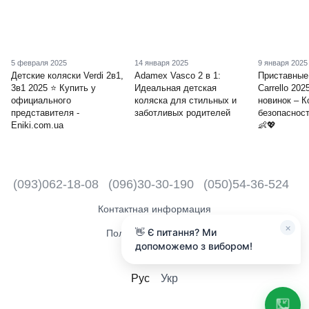
5 февраля 2025
14 января 2025
9 января 2025
Детские коляски Verdi 2в1,
Adamex Vasco 2 в 1:
Приставные
3в1 2025 ⭐️ Купить у
Идеальная детская
Carrello 202
официального
коляска для стильных и
новинок – 
представителя -
заботливых родителей
безопасност
Eniki.com.ua
👶💖
(093)062-18-08
(096)30-30-190
(050)54-36-524
Контактная информация
×
👋 Є питання? Ми
Полная версия сайта
допоможемо з вибором!
2018 - 2026
Рус
Укр