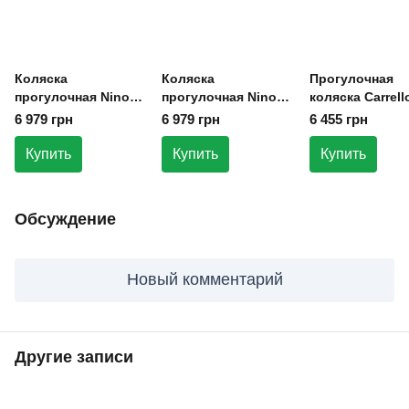
Коляска
Коляска
Прогулочная
прогулочная Ninos
прогулочная Ninos
коляска Carrell
Air большая и
Air большая и
CRL-5533 Ultra-
6 979 грн
6 979 грн
6 455 грн
легкая Gray
легкая Gray
Carbon Frame (
кг) Parchment B
Купить
Купить
Купить
Обсуждение
Новый комментарий
Другие записи