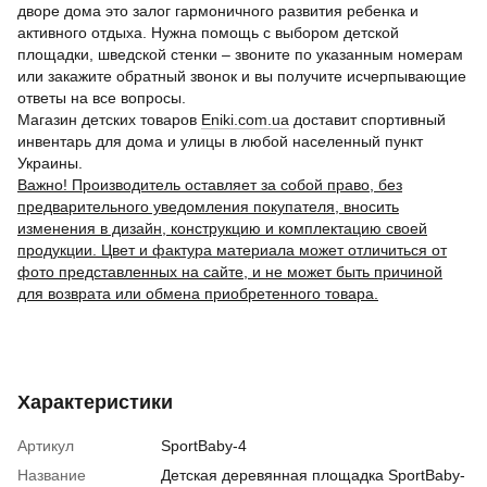
дворе дома это залог гармоничного развития ребенка и
активного отдыха. Нужна помощь с выбором детской
площадки, шведской стенки – звоните по указанным номерам
или закажите обратный звонок и вы получите исчерпывающие
ответы на все вопросы.
Магазин детских товаров
Eniki.сom.ua
доставит спортивный
инвентарь для дома и улицы в любой населенный пункт
Украины.
Важно! Производитель оставляет за собой право, без
предварительного уведомления покупателя, вносить
изменения в дизайн, конструкцию и комплектацию своей
продукции. Цвет и фактура материала может отличиться от
фото представленных на сайте, и не может быть причиной
для возврата или обмена приобретенного товара.
Характеристики
Артикул
SportBaby-4
Название
Детская деревянная площадка SportBaby-