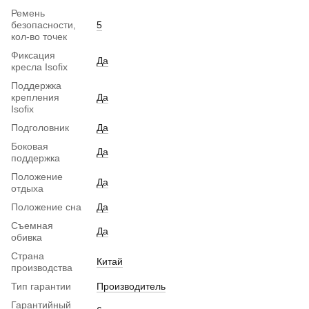
Ремень
безопасности,
5
кол-во точек
Фиксация
Да
кресла Isofix
Поддержка
крепления
Да
Isofix
Подголовник
Да
Боковая
Да
поддержка
Положение
Да
отдыха
Положение сна
Да
Съемная
Да
обивка
Страна
Китай
производства
Тип гарантии
Производитель
Гарантийный