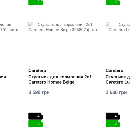
4
3
Caretero
Caretero
ния
Стульчик для кормления 2в1
Стульчик 
Caretero Homee Beige
Caretero L
3 590 грн
2 636 грн
4
4
3
3