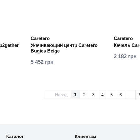
Caretero
Caretero
p2gether
Укачивающий центр Caretero
Качель Care
Bugies Beige
2 182 грн
5 452 грн
Назад
1
2
3
4
5
6
...
Каталог
Клиентам