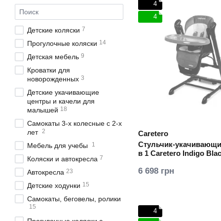
4
4
7
Детские коляски
14
Прогулочные коляски
9
Детская мебель
Кроватки для
3
новорожденных
Детские укачивающие
центры и качели для
18
малышей
Самокаты 3-х колесные с 2-х
2
лет
Caretero
Стульчик-укачивающи
1
Мебель для учебы
в 1 Caretero Indigo Bla
7
Коляски и автокресла
6 698 грн
23
Автокресла
15
Детские ходунки
Самокаты, беговелы, ролики
15
4