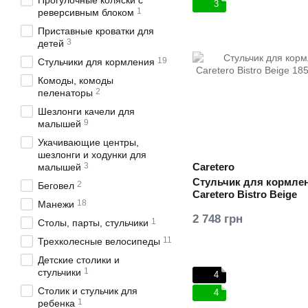
Прогулочные коляски с
3
1
реверсивным блоком
Приставные кроватки для
3
детей
19
Стульчики для кормления
Комоды, комоды
2
пеленаторы
Шезлонги качели для
9
малышей
Укачивающие центры,
шезлонги и ходунки для
3
Caretero
малышей
Стульчик для кормле
2
Беговел
Caretero Bistro Beige
18
Манежи
2 748 грн
1
Столы, парты, стульчики
11
Трехколесные велосипеды
Детские столики и
1
стульчики
4
Столик и стульчик для
4
1
ребенка