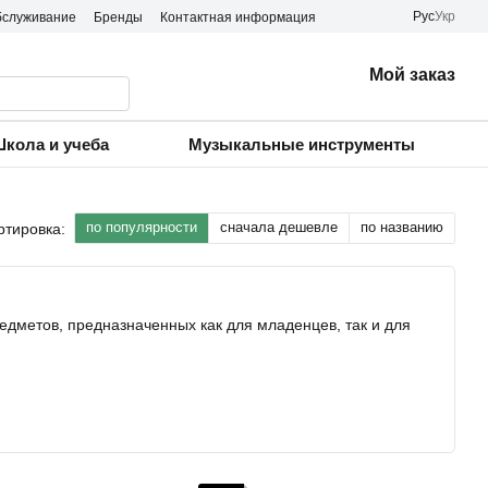
Рус
Укр
бслуживание
Бренды
Контактная информация
Мой заказ
кола и учеба
Музыкальные инструменты
по популярности
сначала дешевле
по названию
ртировка:
дметов, предназначенных как для младенцев, так и для