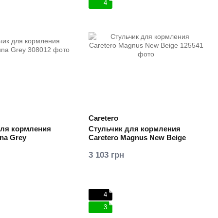
4
Caretero
для кормления
Стульчик для кормления
una Grey
Caretero Magnus New Beige
3 103 грн
4
3