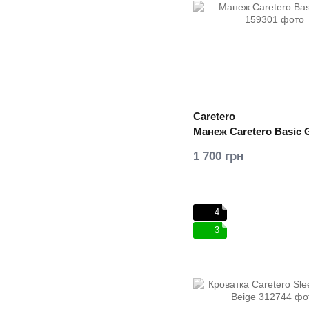
Caretero
Манеж Caretero Basic 
1 700 грн
4
3