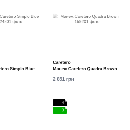
Caretero
tero Simplo Blue
Манеж Caretero Quadra Brown
2 851 грн
4
3