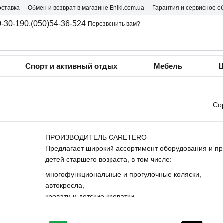
оставка
Обмен и возврат в магазине Eniki.com.ua
Гарантия и сервисное о
0-30-190,
(050)54-36-524
Перезвонить вам?
Спорт и активный отдых
Мебель
Ш
Со
ПРОИЗВОДИТЕЛЬ CARETERO
Предлагает широкий ассортимент оборудования и пре
детей старшего возраста, в том числе:
многофункциональные и прогулочные коляски,
автокресла,
кровати и детские кроватки,
высокие стулья,
качели и шезлонги.