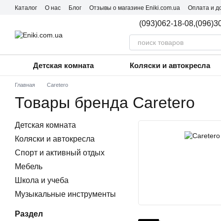
Перейти к основному контенту
Каталог
О нас
Блог
Отзывы о магазине Eniki.com.ua
Оплата и д
Пользовательское соглашение
(093)062-18-08,
(096)3
Детская комната
Коляски и автокресла
Главная
Caretero
Товары бренда Caretero
Детская комната
Коляски и автокресла
Спорт и активный отдых
Мебель
Школа и учеба
Музыкальные инструменты
Раздел