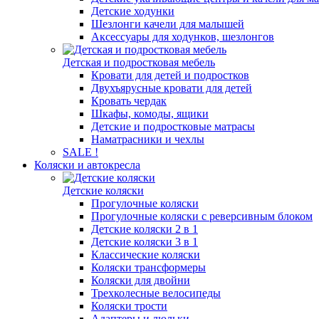
Детские ходунки
Шезлонги качели для малышей
Аксессуары для ходунков, шезлонгов
Детская и подростковая мебель
Кровати для детей и подростков
Двухъярусные кровати для детей
Кровать чердак
Шкафы, комоды, ящики
Детские и подростковые матрасы
Наматрасники и чехлы
SALE !
Коляски и автокресла
Детские коляски
Прогулочные коляски
Прогулочные коляски с реверсивным блоком
Детские коляски 2 в 1
Детские коляски 3 в 1
Классические коляски
Коляски трансформеры
Коляски для двойни
Трехколесные велосипеды
Коляски трости
Адаптеры и люльки