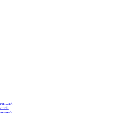
лышей
малышей