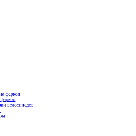
 фаркоп
зки велосипедов
и
ы