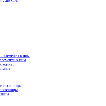
 с двух лет
элементы к ним
комнат
 песочницы
улицы