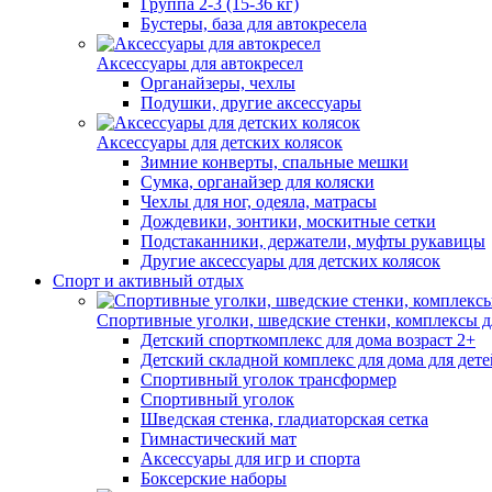
Группа 2-3 (15-36 кг)
Бустеры, база для автокресела
Аксессуары для автокресел
Органайзеры, чехлы
Подушки, другие аксессуары
Аксессуары для детских колясок
Зимние конверты, спальные мешки
Сумка, органайзер для коляски
Чехлы для ног, одеяла, матрасы
Дождевики, зонтики, москитные сетки
Подстаканники, держатели, муфты рукавицы
Другие аксессуары для детских колясок
Спорт и активный отдых
Спортивные уголки, шведские стенки, комплексы д
Детский спорткомплекс для дома возраст 2+
Детский складной комплекс для дома для детей
Спортивный уголок трансформер
Спортивный уголок
Шведская стенка, гладиаторская сетка
Гимнастический мат
Аксессуары для игр и спорта
Боксерские наборы