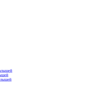
лышей
малышей