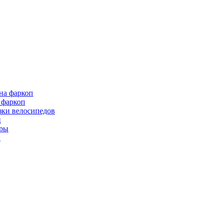
 фаркоп
зки велосипедов
и
ы