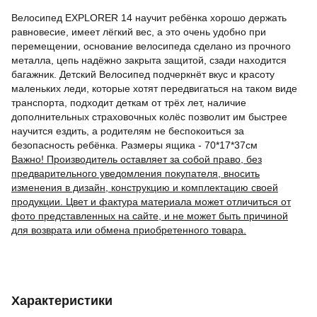
Велосипед EXPLORER 14 научит ребёнка хорошо держать
равновесие, имеет лёгкий вес, а это очень удобно при
перемещении, основание велосипеда сделано из прочного
металла, цепь надёжно закрыта защитой, сзади находится
багажник. Детский Велосипед подчеркнёт вкус и красоту
маленьких леди, которые хотят передвигаться на таком виде
транспорта, подходит деткам от трёх лет, наличие
дополнительных страховочных колёс позволит им быстрее
научится ездить, а родителям не беспокоиться за
безопасность ребёнка. Размеры ящика - 70*17*37см
Важно! Производитель оставляет за собой право, без
предварительного уведомления покупателя, вносить
изменения в дизайн, конструкцию и комплектацию своей
продукции. Цвет и фактура материала может отличиться от
фото представленных на сайте, и не может быть причиной
для возврата или обмена приобретенного товара.
Характеристики