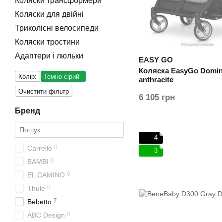
Коляски трансформери
Коляски для двійні
Триколісні велосипеди
Коляски тростини
Адаптери і люльки
EASY GO
Коляска EasyGo Domi
Колір:
Темно-сірий
anthracite
Очистити фільтр
6 105 грн
Бренд
4
0
Carrello
3
0
BAMBI
0
EL CAMINO
0
Thule
7
Bebetto
0
ABC Design