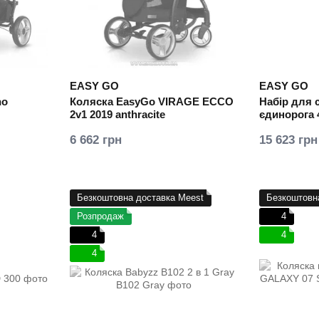
EASY GO
EASY GO
no
Коляска EasyGo VIRAGE ECCO
Набір для 
2v1 2019 anthracite
єдинорога 
6 662 грн
15 623 грн
Безкоштовна доставка Meest
Безкоштовн
Розпродаж
4
4
4
4