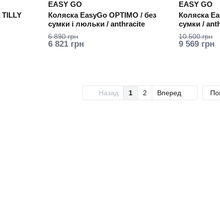
EASY GO
EASY GO
 TILLY
Коляска EasyGo OPTIMO / без
Коляска Ea
сумки і люльки / anthracite
сумки / anth
6 890 грн
10 500 грн
6 821 грн
9 569 грн
Назад
1
2
Вперед
По