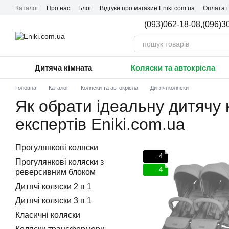
Перейти до основного контенту
Каталог
Про нас
Блог
Відгуки про магазин Eniki.com.ua
Оплата і
(093)062-18-08,
(096)3
Дитяча кімната
Коляски та автокрісла
Головна
Каталог
Коляски та автокрісла
Дитячі коляски
Як обрати ідеальну дитячу 
експертів Eniki.com.ua
Прогулянкові коляски
4
Прогулянкові коляски з
4
реверсивним блоком
Дитячі коляски 2 в 1
Дитячі коляски 3 в 1
Класичні коляски