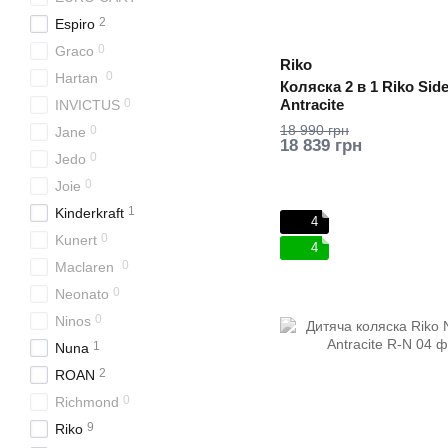
2
Espiro
0
Graco
Riko
0
Hartan
Коляска 2 в 1 Riko Side
0
Antracite
INVICTUS
18 990 грн
0
Jane
18 839 грн
0
Jedo
0
Joie
1
Kinderkraft
4
0
Kunert
4
0
Maclaren
0
Neonato
0
Ninos
1
Nuna
2
ROAN
0
Richmond
9
Riko