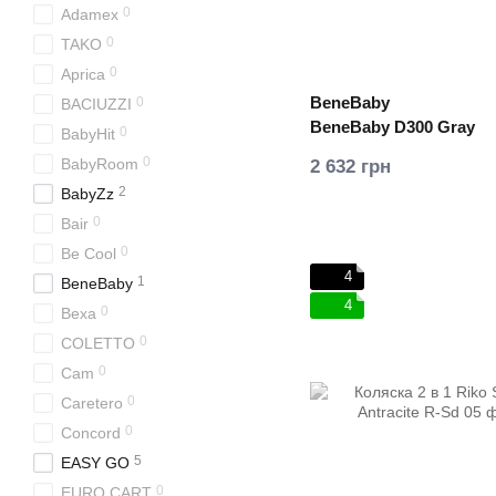
0
Adamex
0
TAKO
0
Aprica
BeneBaby
0
BACIUZZI
BeneBaby D300 Gray
0
BabyHit
0
BabyRoom
2 632 грн
2
BabyZz
0
Bair
0
Be Cool
4
1
BeneBaby
4
0
Bexa
0
COLETTO
0
Cam
0
Caretero
0
Concord
5
EASY GO
0
EURO CART