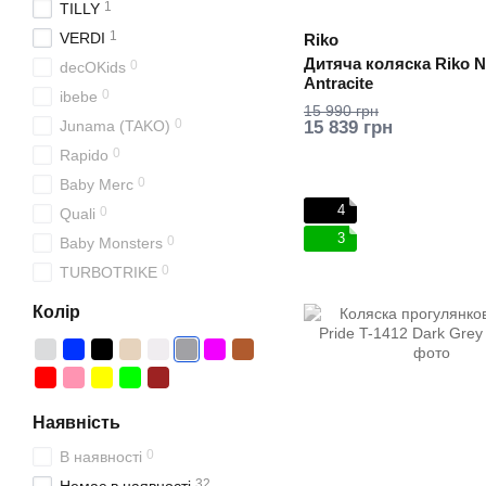
1
TILLY
1
VERDI
Riko
Дитяча коляска Riko N
0
decOKids
Antracite
0
ibebe
15 990 грн
0
‪Junama (TAKO)
15 839 грн
0
Rapido
0
Baby Merc
4
0
Quali
3
0
Baby Monsters
0
TURBOTRIKE
Колір
Наявність
0
В наявності
32