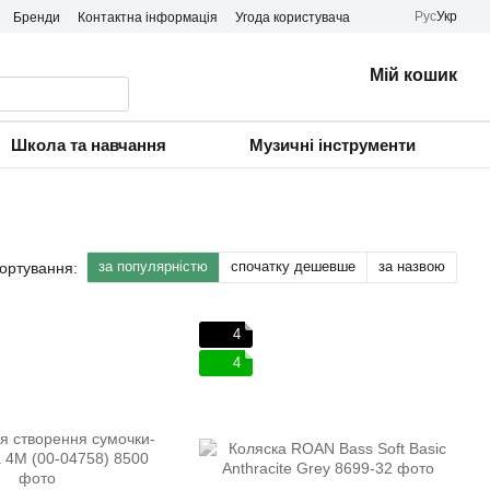
Рус
Укр
Бренди
Контактна інформація
Угода користувача
Мій кошик
Школа та навчання
Музичні інструменти
за популярністю
спочатку дешевше
за назвою
ортування:
4
4