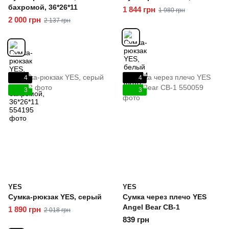
бахромой, 36*26*11
1 844 грн
1 980 грн
2 000 грн
2 137 грн
4
4
3
3
YES
YES
Сумка-рюкзак YES, серый
Сумка через плечо YES
Angel Bear CB-1
1 890 грн
2 018 грн
839 грн